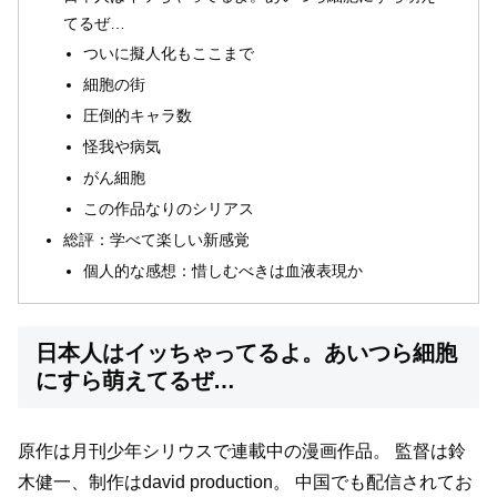
てるぜ…
ついに擬人化もここまで
細胞の街
圧倒的キャラ数
怪我や病気
がん細胞
この作品なりのシリアス
総評：学べて楽しい新感覚
個人的な感想：惜しむべきは血液表現か
日本人はイッちゃってるよ。あいつら細胞
にすら萌えてるぜ…
原作は月刊少年シリウスで連載中の漫画作品。
監督は鈴
木健一、制作はdavid production。
中国でも配信されてお