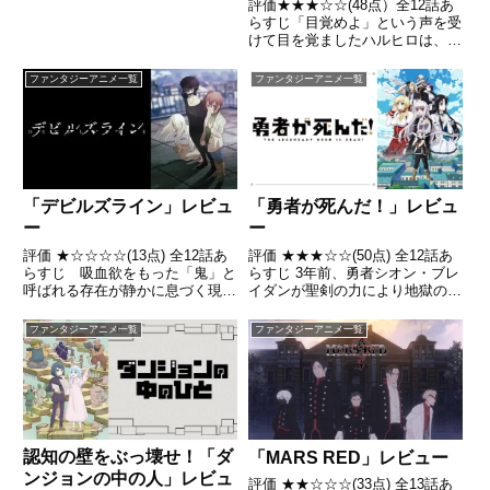
評価★★★☆☆(48点）全12話あ
らすじ「目覚めよ」という声を受
けて目を覚ましたハルヒロは、自
分がどこともしれない闇の中にい
ること、そして名前以外の何も思
ファンタジーアニメ一覧
ファンタジーアニメ一覧
い出せないことに気付く。同じ境
遇の12人が揃って外に出ると、
そこは赤い月が照らす地「グ...
「デビルズライン」レビュ
「勇者が死んだ！」レビュ
ー
ー
評価 ★☆☆☆☆(13点) 全12話あ
評価 ★★★☆☆(50点) 全12話あ
らすじ 吸血欲をもった「鬼」と
らすじ 3年前、勇者シオン・ブレ
呼ばれる存在が静かに息づく現代
イダンが聖剣の力により地獄の門
日本。引用- Wikipedia
を封印したことで、人と悪魔との
闘いが終結した。しかし時は経
ファンタジーアニメ一覧
ファンタジーアニメ一覧
ち、再び地獄の門が開いてしま
い、世界各地に悪魔が現れ人々を
襲撃するようになった。引...
認知の壁をぶっ壊せ！「ダ
「MARS RED」レビュー
ンジョンの中の人」レビュ
評価 ★★☆☆☆(33点) 全13話あ