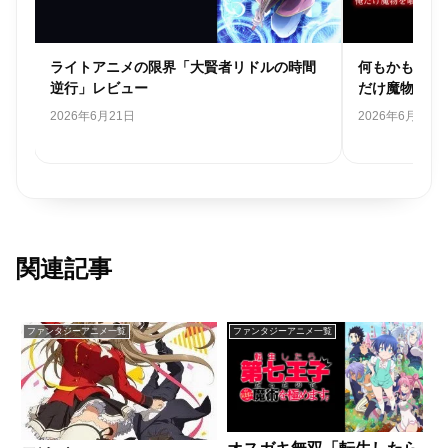
間
何もかもが無駄「魔物喰らいの冒険者～俺
振り返り地獄
だけ魔物を喰らって強くなる～」レビュー
った～最強以
ュー
2026年6月20日
2026年5月21日
関連記事
ファンタジーアニメ一覧
ファンタジーアニメ一覧