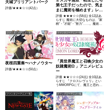
オスガキ無双「転生したら
天城ブリリアントパーク
第七王子だったので、気ま
評価/★★★☆☆(42点）
まに魔術を極めます」レビ
ュー
評価 ★★★☆☆(58点) 全12話あ
らすじ 魔術に大切なものは、“家
柄“・”才能“・”努力“……。魔術を
深く愛しながらも、血筋と才能に
恵まれずに非業の死を遂げた引
ファンタジーアニメ一覧
ファンタジーアニメ一覧
用- Wikipedia
「異世界魔王と召喚少女の
夜桜四重奏〜ハナノウタ〜
奴隷魔術Ω 」アニメレビュ
評価/★★★☆☆(50点）
ー
評価 ★★☆☆☆(24点) 全10話あ
らすじ 『クロスレヴェリ』とい
うMMORPGにて、魔王と恐れら
れていたプレイヤーディアヴロこ
と坂本拓真はある日、眠りから覚
ファンタジーアニメ一覧
ファンタジーアニメ一覧
めると見慣れない場所におり、目
の前にいた2人の少女に召喚獣と
して召喚される。引用...