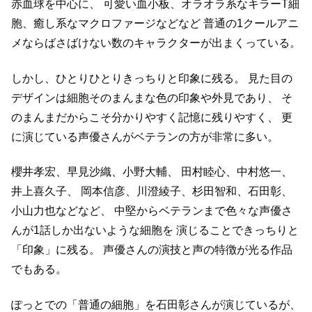
赤血球を中心に、
可愛い血小板、オラオラ系なキラーT細
胞、癒し系なマクロファージなどなど
普通の1クールアニ
メならばさばけない数のキャラクターが出まくっている。
しかし、ひとりひとりきっちりと印象に残る。
見た目の
デザインは細胞そのまんまな色の印象や外見であり、
そ
のまんまだからこそ分かりやすく記憶に残りやすく、
更
に演じている声優さんがベテランの方が非常に多い。
櫻井孝宏、早見沙織、小野大輔、 田村睦心、中村悠一、
井上喜久子、
岡本信彦、川澄綾子、杉田智和、石田彰、
小山力也などなど、
中堅からベテランまで色々な声優さ
んが1話しか出ないような細胞を
演じることできっちりと
「印象」に残る。
声優さんの演技と声の特徴が光る作品
でもある。
ぽっとでの「普通の細胞」を石田彰さんが演じているが、