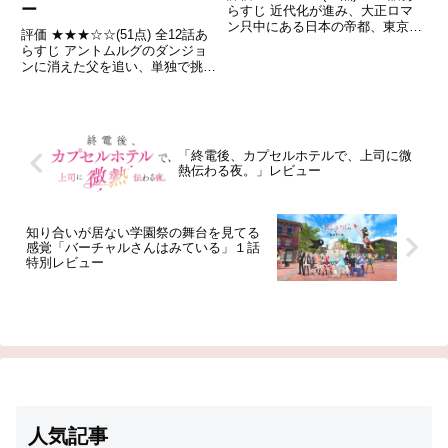
ー
らすじ 近代化が進み、大正ロマ
ン只中にある日本の帝都、東京。
評価 ★★★☆☆(51点) 全12話あ
華やぐ帝都の裏では、なんらかの
らすじ アントムルグのダンジョ
出来事で普通の人間として生きら
ンに消えた父を追い、単独で挑み
れない「ヴァンパイア」になって
続けてきたシーフの少女クレイ。
しまった者たちが隠れて生活して
探索の末、ついに前人未踏の地下
いた。引用- Wiki...
9階に到達。そんな矢先にモンス
ターとの戦闘でダンジョンの壁が
崩落！引用- Wiki...
「終電後、カプセルホテルで、上司に微
熱伝わる夜。」レビュー
知り合いが居ない学園祭の舞台を見てる
感覚「バーチャルさんはみている」１話
特別レビュー
人気記事