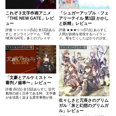
これぞ３文字作画アニメ
「シュガーアップル・フェ
「THE NEW GATE」レビ
アリーテイル 第1話 かかし
ュー
と妖精」レビュー
評価 ☆☆☆☆☆(5点) 全12話あら
評価 ★★★☆☆(57点) あらすじ
すじ オンラインゲーム「THE
人間が妖精を使役するハイラン
NEW GATE」多くのプレイヤー
ド。母を亡くしたばかりの少女・
で賑わいを見せていた仮想空間は
アンは、母のあとを継ぎ、銀砂糖
突如姿を変え、人々をゲームの世
師になることを決意。引用-
ファンタジーアニメ一覧
ファンタジーアニメ一覧
界に閉じ込め、苦しめていた。引
Wikipedia
用- Wikipedia
「文豪とアルケミスト 〜
審判ノ歯車〜」レビュー
評価 (62点) 全13話あらすじ 近代
風情の続く日本である時、文学書
が全項黒く染まる異常事態が発生
生々しさと冗長さのグリム
し、同時にそれらの文学書が始め
ガル「灰と幻想のグリムガ
からなかったかのように人々の記
憶からも消えていった。引用-
ル」レビュー
Wikipedia