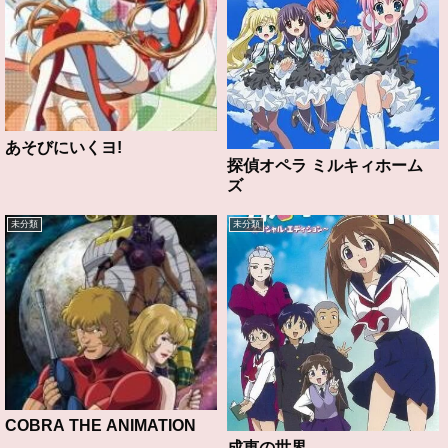
あそびにいくヨ!
探偵オペラ ミルキィホーム
ズ
未分類
未分類
COBRA THE ANIMATION
成恵の世界