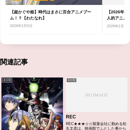
ア
【超かぐや姫】時代はまさに百合アニメブー
【2026年
ム！？【わたなれ】
人的アニメラ
2026年2月5日
2026年2月1日
関連記事
未分類
未分類
REC
REC★★★☆☆製菓会社に勤める松
丸文彦は、映画館でふとした事から