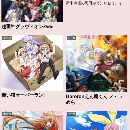
新米声優の恩田赤と知り合う。その
夜、赤のアパートが火事になり家に
連れ帰ったことがきっかけで松丸の
アパートで同棲することになる。そ
んな松丸や赤の周りの個性的な人々
超重神グラヴィオンZwei
を巻き込んでの...
未分類
未分類
迷い猫オーバーラン!
Dororonえん魔くん メ～ラ
めら
未分類
未分類