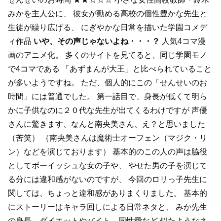
みかを主人公に、
彼女が勤める高校の個性豊かな先生と
生徒が繰り広げる、
にぎやかな日常を描いた学園コメデ
ィ作品
いや、その声じゃないよね・・・？
人気4コマ漫
画のアニメ化。
多くのサイトを見てると、同じ学園モノ
で4コマである
「あずまんが大王」と比べられていること
が多いようですね。
ただ、個人的にこの「せんせいのお
時間」には普通でした。
第一話目で、身長が低くて明ら
かに子供なのに２０代な先生が出てくるわけですが
声優
さんに驚きます、なんと南央美さん、え？と思いました
（苦笑）
（南央美さんは魔術士オーフェン（マジク・リ
ン）などを演じております）
基本的のこの人の声は脇役
としてボーイッシュな女の子や、
やせた男の子を演じて
る分には違和感がないのですが、
今回のロリっ子先生に
関しては、ちょっと違和感がありまくりました。
基本的
にストーリーはキャラ回しによる日常ネタと、
みか先生
の身長、ダイエットやバイト、同性愛など
似たようなネ