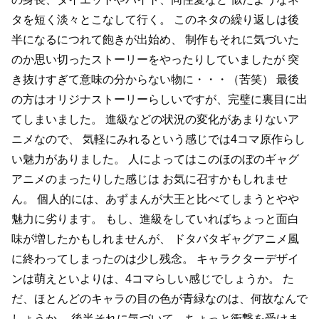
タを短く淡々とこなして行く。
このネタの繰り返しは後
半になるにつれて飽きが出始め、
制作もそれに気づいた
のか思い切ったストーリーをやったりしていましたが
突
き抜けすぎて意味の分からない物に・・・（苦笑）
最後
の方はオリジナストーリーらしいですが、完璧に裏目に出
てしまいました。
進級などの状況の変化があまりないア
ニメなので、
気軽にみれるという感じでは4コマ原作らし
い魅力がありました。
人によってはこのほのぼのギャグ
アニメのまったりした感じは
お気に召すかもしれませ
ん。
個人的には、あずまんが大王と比べてしまうとやや
魅力に劣ります。
もし、進級をしていればちょっと面白
味が増したかもしれませんが、
ドタバタギャグアニメ風
に終わってしまったのは少し残念。
キャラクターデザイ
ンは萌えといよりは、4コマらしい感じでしょうか。
た
だ、ほとんどのキャラの目の色が青緑なのは、何故なんで
しょうか。
後半それに気づいて、ちょっと衝撃を受けま