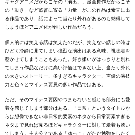
ギャグアニメだからこその「演出」、漫画原作だからこそ
の「動き」など
監督に寄る「力量」がこの作品は素直に出
る作品であり、
話によって当たり外れがあるのも納得して
しまうほど
アニメ化が難しい作品だろう。
個人的には笑える話は笑えたのだが、笑えない話しの時は
ひどく冷静に見てしまい
強烈な演出はある意味、視聴者を
惹かせてしまうこともあった。
好き嫌いがはっきりと別れ
てしまう作品なだけに高い評価はできない上、
当たり外れ
の大きいストーリー、多すぎるキャラクター、声優の演技
力と
色々とマイナス要員の多い作品ではある。
ただ、そのマイナス要因やつまらないと感じる部分にも愛
着を感じてしまう部分はある。
「日常」というタイトルか
らは想像できない非日常的要素のネタから日常要素すぎる
ネタまで
見れば見るほどキャラクターに対して愛着も湧い
てしまう。
主人公？である「ゆっこ」がただ勉強をしたく