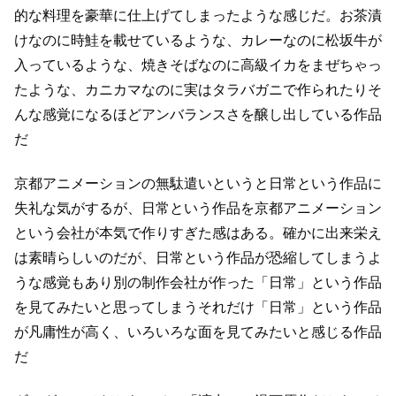
的な料理を豪華に仕上げてしまったような感じだ。
お茶漬
けなのに時鮭を載せているような、カレーなのに松坂牛が
入っているような、
焼きそばなのに高級イカをまぜちゃっ
たような、カニカマなのに実はタラバガニで作られたり
そ
んな感覚になるほどアンバランスさを醸し出している作品
だ
京都アニメーションの無駄遣いというと日常という作品に
失礼な気がするが、
日常という作品を京都アニメーション
という会社が本気で作りすぎた感はある。
確かに出来栄え
は素晴らしいのだが、日常という作品が恐縮してしまうよ
うな感覚もあり
別の制作会社が作った「日常」という作品
を見てみたいと思ってしまう
それだけ「日常」という作品
が凡庸性が高く、いろいろな面を見てみたいと感じる作品
だ