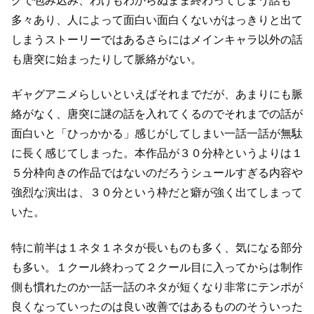
グで包み込み、わけもわからぬまま終わってしまう話も
多々あり、
人によって面白い面白くないがはっきりと出て
しまうストーリーではある
さらにはメインキャラ以外の話
も唐突に始まったりして脈絡がない。
ギャグアニメらしいといえばそれまでだが、
あまりにも脈
絡がなく、唐突に謎の話を入れてくるので
それまでの話が
面白いと「ひっかかる」感じがしてしまい
一話一話が無駄
に長く感じてしまった。
本作品が３０分枠というよりは１
５分枠向きの作品ではないのだろう
シュールすぎる内容や
強烈な演出は、３０分という枠だと癖が強く出てしまって
いた。
特に前半は１ネタ１ネタが長いものも多く、気になる部分
も多い。
１クール終わって２クール目に入ってからは制作
側も慣れたのか
一話一話のネタが短くなり非常にテンポが
良くなっていったのは良い改善ではあるものの
そういった