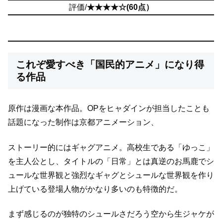
評価/
★★★★☆(60点）
これぞ愛すべき「国民的アニメ」になり得
る作品
原作は漫画な本作品。
OPをヒャダインが担当したことも
話題になった
制作は京都アニメーション、
ストーリー的にはギャグアニメ。
高校生である「ゆっこ」
を主人公とし、タイトルの「日常」とは真逆の
お馬鹿でシ
ュールな世界観と強烈なギャグとシュールな世界観を作り
上げている
登場人物がかなり多いのも特徴的だ。
まず感じるのが独特のシュールさだろう
空から生ジャケが