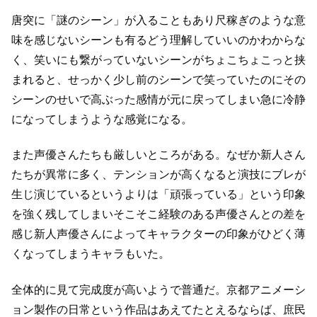
唐突に「謎のシーン」が入ることもあり尺稼ぎのような意
味を感じないシーンも有る
どう理解していいのかわからな
く、笑いにも繋がっていないシーンが
ちょこちょこっと挟
まれると、せっかく少し前のシーンで笑っていたのに
その
シーンのせいで高ぶった感情が元に戻ってしまい
急に冷静
になってしまうような感覚になる。
また声優さんたちも厳しいところがある。
なぜか新人さん
たちが異常に多く、テンションが高くなると演技にブレが
生じ
演じているというよりは「頑張っている」という印象
を強く残してしまい
そこそこ経験のある声優さんとの差を
感じ
新人声優さんによってキャラクターの印象がひどく薄
くなってしまうキャラもいた。
全体的に見て完成度が高いようで普通だ。
京都アニメーシ
ョン製作の日常という作品は
あえてたとえるならば、庶民