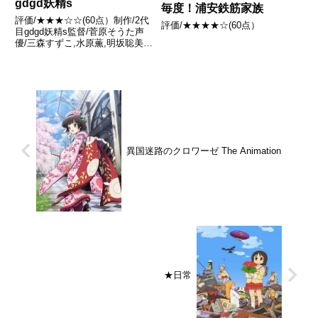
gdgd妖精s
毎度！浦安鉄筋家族
評価/★★★☆☆(60点）制作/2代
評価/★★★★☆(60点）
目gdgd妖精s監督/菅原そうた声
優/三森すずこ,水原薫,明坂聡美ほ
か全12話あらすじ妖精の森に住
む3匹の妖精、ピクピク・シルシ
ル・コロコロが巻き起こす、
gdgd（ぐだぐだ）でシュールな
騒動の数々を描く...
異国迷路のクロワーゼ The Animation
★日常