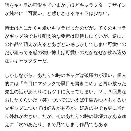
話をキャラの可愛さでごまかすほどキャラクターデザイン
が
純粋に「可愛い」と感じさせるキャラは少ない。
博士はとにかく可愛いキャラだったのだが、多くのキャラ
がギャグ的であり
萌え的な要素は期待しにくいが、逆にこ
の作品で萌えが入ると
あざとい感じがしてしまい可愛いの
だが狙ってる感の強い博士は可愛いのだが
なぜか飲み込め
ないキャラクターだ。
しかしながら、あたりの時のギャグは破壊力が凄い。
個人
的には「白目にマジックで黒目を書きこめ」と言い放った
先生の話が
あまりにもツボに入ってしまい、２，３回見な
おしたくらいだ（笑）
ついでにいえば中島みゆきもずるい
ｗ
ギャグについては好みがあるが、好みの中でも更に当た
り外れが大きい、
だが、そのあたりの時の破壊力があるゆ
えに「次のあたり」まで見てしまう作品でもある