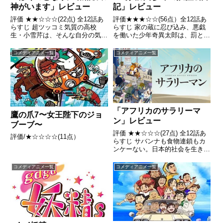
神がいます」レビュー
記」レビュー
評価 ★★☆☆☆(22点) 全12話あ
評価★★★☆☆(56点）全12話あ
らすじ 超ツッコミ気質の高校
らすじ 家の蔵に忍び込み、悪戯
生・小雪芹は、そんな自分の気質
を働いた少年奇異太郎は、罰とし
のため、ツッコミ待ちな人間が大
て本宅から離れに追放される。念
嫌い！引用- Wikipedia
願の一人暮らしと気分を変えよう
コメディアニメ一覧
コメディアニメ一覧
とした彼は、そこで一人の少女と
出会った。彼女は自分を「離れの
主」と名乗る。引用 - W...
「アフリカのサラリーマ
鷹の爪7〜女王陛下のジョ
ン」レビュー
ブーブ〜
評価 ★★☆☆☆(27点) 全12話あ
評価/★☆☆☆☆(11点）
らすじ サバンナも食物連鎖もカ
ンケーない。日本的社会を生きる
アフリカのサラリーマンの汗と涙
の社蓄コメディ引用- Wikipedia
コメディアニメ一覧
コメディアニメ一覧