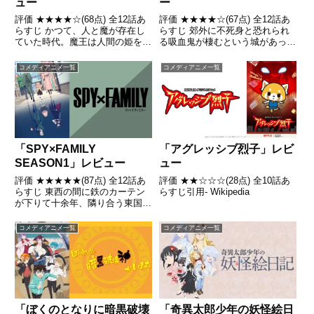
ュー
ー
評価 ★★★★☆(68点) 全12話あ
評価 ★★★★☆(67点) 全12話あ
らすじ かつて、人と魔が存在し
らすじ 郊外に不死身と恐れられ
ていた時代。魔王は人間の姫をさ
る吸血鬼が棲むという城があっ
らい、この世を支配しようとして
た。その城へ行って帰ってこない
いた。引用- Wikipedia
子どもを助けるために雇われた吸
コメディアニメ一覧
コメディアニメ一覧
血鬼退治人ロナルドは城へと向か
った引用- Wikipedia
「SPY×FAMILY
「アグレッシブ烈子」レビ
SEASON1」レビュー
ュー
評価 ★★★★★(87点) 全12話あ
評価 ★★☆☆☆(28点) 全10話あ
らすじ 東西の間に鉄のカーテン
らすじ引用- Wikipedia
が下りて十余年、隣り合う東国
（オスタニア）と西国（ウェスタ
リス）の間には仮初の平和が成り
コメディアニメ一覧
コメディアニメ一覧
立っていた。引用- Wikipedia
「ぼくのとなりに暗黒破壊
「奇異太郎少年の妖怪絵日