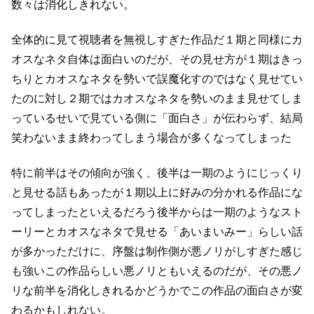
数々は消化しきれない。
全体的に見て視聴者を無視しすぎた作品だ
１期と同様にカ
オスなネタ自体は面白いのだが、
その見せ方が１期はきっ
ちりとカオスなネタを勢いで誤魔化すのではなく見せてい
たのに対し
２期ではカオスなネタを勢いのまま見せてしま
っているせいで
見ている側に「面白さ」が伝わらず、結局
笑わないまま終わってしまう場合が多くなってしまった
特に前半はその傾向が強く、後半は一期のようにじっくり
と見せる話もあったが
１期以上に好みの分かれる作品にな
ってしまったといえるだろう
後半からは一期のようなスト
ーリーとカオスなネタで見せる
「あいまいみー」らしい話
が多かっただけに、序盤は制作側が悪ノリがしすぎた感じ
も強い
この作品らしい悪ノリともいえるのだが、その悪ノ
リな前半を消化しきれるかどうかで
この作品の面白さが変
わるかもしれない。