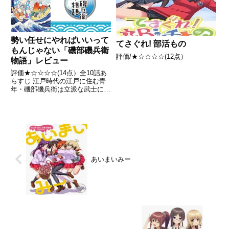
勢い任せにやればいいって
てさぐれ! 部活もの
もんじゃない「磯部磯兵衛
評価/★☆☆☆☆(12点）
物語」レビュー
評価★☆☆☆☆(14点）全10話あ
らすじ 江戸時代の江戸に住む青
年・磯部磯兵衛は立派な武士にな
るべく修業中。しかし自堕落な性
格が災いして立派な武士への道の
りは遠く、今日もグダグダ江戸ラ
イフを満喫するのであった。引用
- Wikipedia
あいまいみー