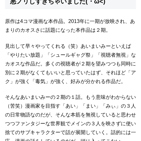
悪ノリしすぎちゃいました(・ω<)
原作は4コマ漫画な本作品。
2013年に一期が放映され、あ
まりのカオスさに話題になった
本作品は２期。
見出して早々やってくれる（笑）
あいまいみーといえば
「やりたい放題」「シュールギャグ祭」「視聴者無視」な
カオスな作品だ。
多くの視聴者が２期を望みつつも同時に
別に２期がなくてもいいと思っていたはず、
それほど「ア
ク」が強く「毒気」が強く、好みが分かれる作品だ。
そんなあいまいみーの２期の１話。もう意味がわからない
（苦笑）
漫画家を目指す「あい」「まい」「みぃ」の３人
の日常物語なのだが、
そんな本筋を無視していると思わせ
つつファンタジーな世界観で
メインの３人を映さずに使い
捨てのサブキャラクターで話が展開していく。
話的には一