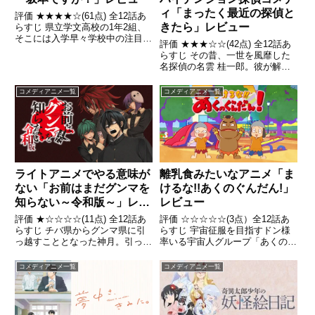
ィ「まったく最近の探偵と
評価 ★★★★☆(61点) 全12話あ
きたら」レビュー
らすじ 県立学文高校の1年2組、
そこには入学早々学校中の注目を
評価 ★★★☆☆(42点) 全12話あ
集める男がいた。彼の名は坂本。
らすじ その昔、一世を風靡した
注目を集める要因は彼のその行動
名探偵の名雲 桂一郎。彼が解決
の美しさにあった。 引用-
した事件は数知れず。そんな彼も
Wikipedia
今では元名探偵。 引用-
コメディアニメ一覧
コメディアニメ一覧
Wikipedia
ライトアニメでやる意味が
離乳食みたいなアニメ「ま
ない「お前はまだグンマを
けるな!!あくのぐんだん!」
知らない～令和版～」レビ
レビュー
ュー
評価 ★☆☆☆☆(11点) 全12話あ
評価 ☆☆☆☆☆(3点）全12話あ
らすじ チバ県からグンマ県に引
らすじ 宇宙征服を目指すドン様
っ越すこととなった神月。引っ越
率いる宇宙人グループ「あくのぐ
し先の移動中、グンマ県在住の親
んだん」はまず手始めに地球征服
友、轟へ連絡するが、 引用-
のための行動を開始する引用 -
コメディアニメ一覧
コメディアニメ一覧
Wikipedia
Wikipedia