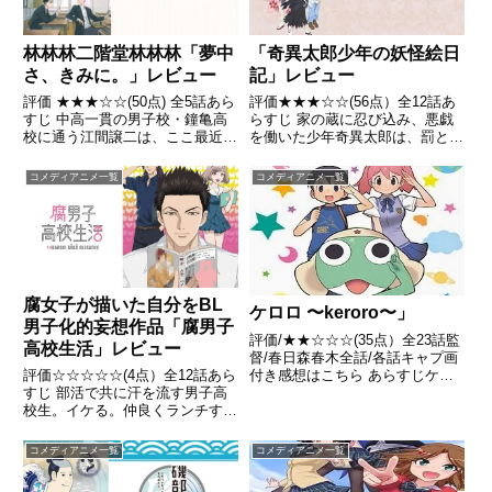
林林林二階堂林林林「夢中
「奇異太郎少年の妖怪絵日
さ、きみに。」レビュー
記」レビュー
評価 ★★★☆☆(50点) 全5話あら
評価★★★☆☆(56点）全12話あ
すじ 中高一貫の男子校・鐘亀高
らすじ 家の蔵に忍び込み、悪戯
校に通う江間譲二は、ここ最近、
を働いた少年奇異太郎は、罰とし
風変わりなクラスメート・林美良
て本宅から離れに追放される。念
から変な絡まれ方をされている。
願の一人暮らしと気分を変えよう
コメディアニメ一覧
コメディアニメ一覧
引用- Wikipedia
とした彼は、そこで一人の少女と
出会った。彼女は自分を「離れの
主」と名乗る。引用 - W...
腐女子が描いた自分をBL
ケロロ 〜keroro〜」
男子化的妄想作品「腐男子
評価/★★☆☆☆(35点）全23話監
高校生活」レビュー
督/春日森春木全話/各話キャプ画
付き感想はこちら あらすじケロ
評価☆☆☆☆☆(4点）全12話あら
ロ！新たな地球(ペコポン)侵略作
すじ 部活で共に汗を流す男子高
戦を開始！！今年、原作誕生15
校生。イケる。仲良くランチする
周年を迎えた「ケロロ軍曹」。フ
サラリーマン。もちろんイケる。
ラッシュアニメーションとして新
ボルトとナット。うーん、イケ
コメディアニメ一覧
コメディアニメ一覧
プロジェクトを始動。...
る！ つまりBLなら何でも！おい
しい！引用 - Wikipedia