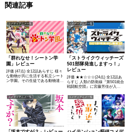
関連記事
コメディアニメ一覧
コメディアニメ一覧
「群れなせ！シートン学
「ストライクウィッチーズ
園」レビュー
501部隊発進しますっ！」
レビュー
評価 (47点) 全12話あらすじ 様々
な動物が共に生活する私立シート
評価 ★★☆☆☆(24点) 全12話あ
ン学園。その生徒である動物達は
らすじ 人類の防衛線『第501統合
同種で群れを作るなか、学園内で
戦闘航空団』に宮藤芳佳が入
も数が最も少ない人間（ホモ・サ
隊！・・・しかし、肝心の敵・ネ
ピエンス）・間様 人は肩身の狭
ウロイはなかなかやってこず引
コメディアニメ一覧
コメディアニメ一覧
い高校生活を余儀なくされてい
用- Wikipedia
た。引用- Wikip...
ハイテンション探偵コメデ
「坂本ですが？」レビュー