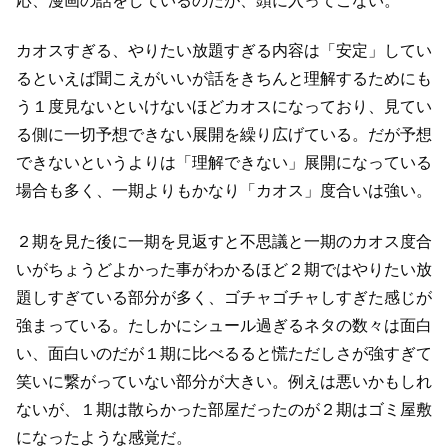
応、漫画の話をしているのだが、頭に入ってこない。
カオスすぎる、やりたい放題すぎる内容は「安定」してい
るといえば聞こえがいいが
話をきちんと理解するためにも
う１度見ないといけないほどカオスになっており、
見てい
る側に一切予想できない展開を繰り広げている。
だが予想
できないというよりは「理解できない」展開になっている
場合も多く、
一期よりもかなり「カオス」度合いは強い。
２期を見た後に一期を見返すと不思議と一期のカオス度合
いがちょうどよかった事がわかるほど
２期ではやりたい放
題しすぎている部分が多く、ゴチャゴチャしすぎた感じが
強まっている。
たしかにシュール過ぎるネタの数々は面白
い、面白いのだが
１期に比べるると慌ただしさが強すぎて
笑いに繋がっていない部分が大きい。
例えは悪いかもしれ
ないが、１期は散らかった部屋だったのが
２期はゴミ屋敷
になったような感覚だ。