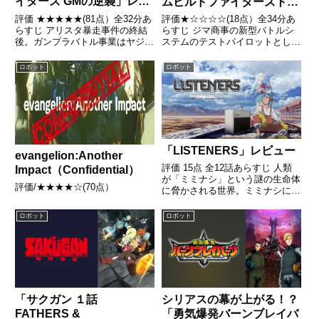
イターズ GMの逆襲」レビ
ムビルドファイターズトラ
ュー
イ アイランド・ウォー
評価 ★★★★★(81点）全32分あ
評価★☆☆☆☆(18点）全34分あ
ズ」
らすじ アリスタ暴走事件の終結
らすじ ジマ商事の新型バトルシ
後。ガンプラバトル事業はヤジマ
ステムのテストパイロットとし
商事が引き継ぐことになり、新し
て、南の島のニールセンラボに招
い世界大会会場である「ヤジマス
待されたチーム、トライファイタ
ロボット
ロボット
タジアム」が建設される引用 -
ーズ。しかし、新型システムの不
Wikipedia
具合により宿泊施設で待機する事
に……引用 - Wikipe...
「LISTENERS」レビュー
evangelion:Another
評価 15点 全12話あらすじ 人類
Impact（Confidential）
が「ミミナシ」という謎の生命体
評価/★★★★☆(70点）
に脅かされる世界。ミミナシに対
抗して戦えるのは、戦闘メカ「イ
クイップメント」。引用-
ロボット
ロボット
Wikipedia
シリアスの幕が上がる！？
「サクガン １話
「勇気爆発バーンブレイバ
FATHERS &