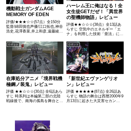
ハーレム王に俺はなる！全
機動戦士ガンダムAGE
女生徒GETだぜ！「異世界
MEMORY OF EDEN
の聖機師物語」レビュー
評価/★★★☆☆(57点）全150分
評価★★☆☆☆(38点）全13話あ
監督/綿田慎也声優/江口拓也,神谷
らすじ 空気中のエネルギー「エ
浩史,花澤香菜,井上和彦,遠藤綾ほ
ナ」を利用した技術「亜法」によ
か全話/各話キャプ画付き感想は
って文明を支える異世界ジェミナ
こちら あらすじ決して交わるは
ー。各国同士の覇権争いは続いて
ロボット
ロボット
ずのなかった２つの運命――。地
いるが、主な軍事力となる亜法動
球連邦軍司令官フリット・アスノ
力で稼働する人型兵器「聖機人」
の息子、アセム・...
は、それを供与する教会によ...
在庫処分アニメ「境界戦機
「新世紀エヴァンゲリオ
極鋼ノ装鬼」レビュー
ン」レビュー
評価 ★★☆☆☆(30点) 全6話あら
評価 ★★★★★(87点) 全26話あ
すじ 時系列は本編第二部の北陸
らすじ 物語の舞台は西暦2000年9
戦線後で、南海の孤島を舞台とす
月13日に起きた大災害セカンド
る。レジスタンス組織「ヒヌカ
インパクトによって世界人口の半
ン」と、島を支配していたオセア
数が失われた世界引用- Wikipedia
ニア軍を駆逐した北米同盟軍との
戦いが描かれる。引用- Wikipedia