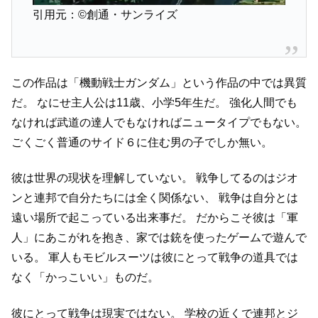
引用元：©創通・サンライズ
この作品は「機動戦士ガンダム」という作品の中では異質
だ。
なにせ主人公は11歳、小学5年生だ。
強化人間でも
なければ武道の達人でもなければニュータイプでもない。
ごくごく普通のサイド６に住む男の子でしか無い。
彼は世界の現状を理解していない。
戦争してるのはジオ
ンと連邦で自分たちには全く関係ない、
戦争は自分とは
遠い場所で起こっている出来事だ。
だからこそ彼は「軍
人」にあこがれを抱き、家では銃を使ったゲームで遊んで
いる。
軍人もモビルスーツは彼にとって戦争の道具では
なく「かっこいい」ものだ。
彼にとって戦争は現実ではない。
学校の近くで連邦とジ