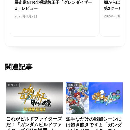
ー
棚からぼた餅な主人公「SYNDUALITY Noir
濃厚濃密、こ
第2クール」レビュー
「勇気爆発バ
2024年5月22日
2024年5月20日
関連記事
ロボット
ロボット
これがビルドファイターズ
派手なだけの戦闘シーンに
だ！「ガンダムビルドファ
は飽き飽きですよ「ガンダ