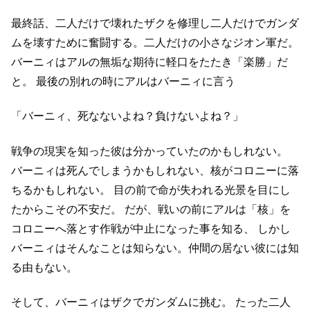
最終話、二人だけで壊れたザクを修理し二人だけでガンダ
ムを壊すために奮闘する。二人だけの小さなジオン軍だ。
バーニィはアルの無垢な期待に軽口をたたき「楽勝」だ
と。
最後の別れの時にアルはバーニィに言う
「バーニィ、死なないよね？負けないよね？」
戦争の現実を知った彼は分かっていたのかもしれない。
バーニィは死んでしまうかもしれない、核がコロニーに落
ちるかもしれない。
目の前で命が失われる光景を目にし
たからこその不安だ。
だが、戦いの前にアルは「核」を
コロニーへ落とす作戦が中止になった事を知る、
しかし
バーニィはそんなことは知らない。仲間の居ない彼には知
る由もない。
そして、バーニィはザクでガンダムに挑む。
たった二人