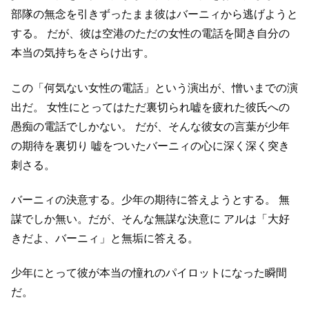
部隊の無念を引きずったまま彼はバーニィから逃げようと
する。
だが、彼は空港のただの女性の電話を聞き自分の
本当の気持ちをさらけ出す。
この「何気ない女性の電話」という演出が、憎いまでの演
出だ。
女性にとってはただ裏切られ嘘を疲れた彼氏への
愚痴の電話でしかない。
だが、そんな彼女の言葉が少年
の期待を裏切り
嘘をついたバーニィの心に深く深く突き
刺さる。
バーニィの決意する。少年の期待に答えようとする。
無
謀でしか無い。だが、そんな無謀な決意に
アルは「大好
きだよ、バーニィ」と無垢に答える。
少年にとって彼が本当の憧れのパイロットになった瞬間
だ。