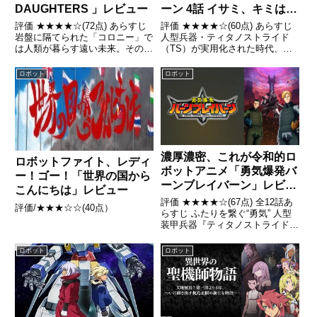
ーン 4話 イサミ、キミはま
DAUGHTERS 」レビュー
だ、人というものを分かっ
評価 ★★★★☆(60点) あらすじ
評価 ★★★★☆(72点) あらすじ
ていないようだ」レビュー
人型兵器・ティタノストライド
岩盤に隔てられた「コロニー」で
（TS）が実用化された時代、ハ
は人類が暮らす遠い未来。その外
ワイ・オアフ島での合同軍事演習
には「ラビリンス」と呼ばれる危
（アド・リムパック）中に地球外
険な未開地帯があり、そこを開拓
ロボット
ロボット
から正体不明の武装勢力が襲来し
しようとする者たちは「マーカ
た引用- Wikipedia
ー」と呼ばれていた引用-
Wikipedia
濃厚濃密、これが令和的ロ
ロボットファイト、レディ
ボットアニメ「勇気爆発バ
ー！ゴー！「世界の国から
ーンブレイバーン」レビュ
こんにちは」レビュー
ー
評価 ★★★★☆(67点) 全12話あ
評価/★★★☆☆(40点）
らすじ ふたりを繋ぐ“勇気” 人型
装甲兵器『ティタノストライド=
通称TS（ティーエス）』が発達
した時代。各国軍は“ハワイ オア
ロボット
ロボット
フ島”に集結。陸上自衛隊所属 イ
サミ・アオと アメリカ海兵隊所
属 ルイス・ス...