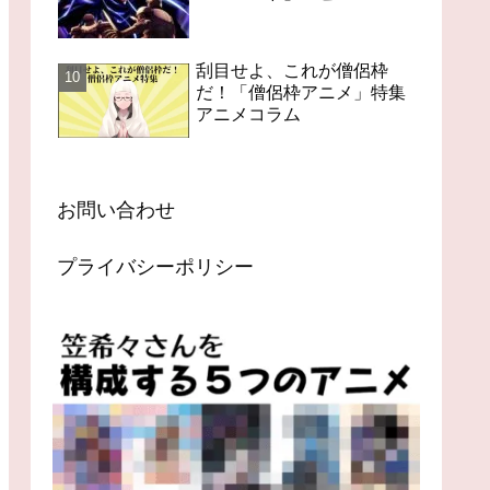
刮目せよ、これが僧侶枠
だ！「僧侶枠アニメ」特集
アニメコラム
お問い合わせ
プライバシーポリシー