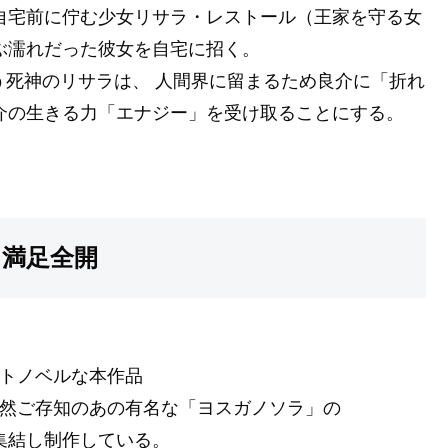
自宅前に佇む少女リサラ・レストール（王家を守る女
ぶ濡れだった彼女を自宅に招く。
死神のリサラは、 人間界に留まるため良介に「折れ
介の生きる力「エナジー」を受け取ることにする。
己満足全開
トノベルな本作品
然ご存知のあの有名な「ヨスガノソラ」の
集結し制作している。