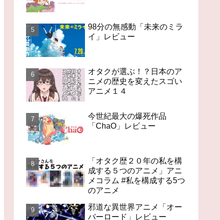
98分の無感動「未来のミラ
イ」レビュー
オタクが選ぶ！？日本のア
ニメの歴史を変えたスゴい
アニメ１４
今世紀最大の爆死作品
「ChaO」レビュー
「オタク歴２０年の私を構
成する５つのアニメ」アニ
メコラム #私を構成する5つ
のアニメ
邪道な異世界アニメ「オー
バーロード」レビュー