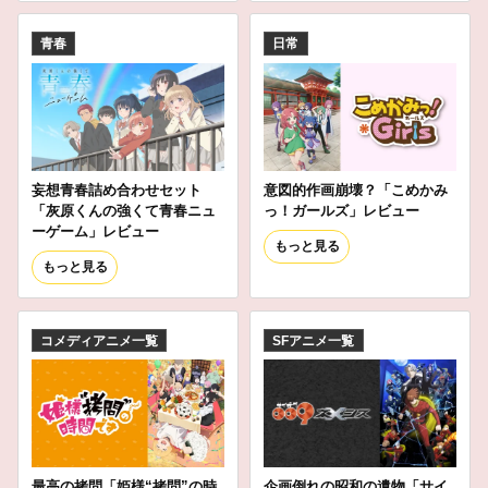
青春
日常
妄想青春詰め合わせセット
意図的作画崩壊？「こめかみ
「灰原くんの強くて青春ニュ
っ！ガールズ」レビュー
ーゲーム」レビュー
もっと見る
もっと見る
コメディアニメ一覧
SFアニメ一覧
最高の拷問「姫様“拷問”の時
企画倒れの昭和の遺物「サイ