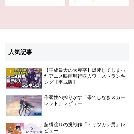
人気記事
【平成最大の大赤字】爆死してしまっ
たアニメ映画興行収入ワーストランキ
ング【平成版】
作家性の搾りかす「果てしなきスカー
レット」レビュー
超綱渡りの挑戦作「トリツカレ男」レ
ビュー