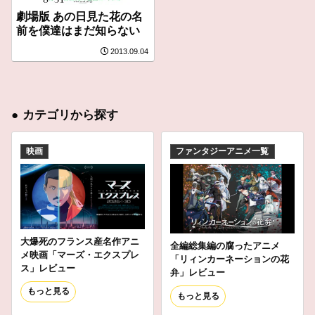
劇場版 あの日見た花の名
前を僕達はまだ知らない
2013.09.04
●
カテゴリから探す
映画
ファンタジーアニメ一覧
大爆死のフランス産名作アニ
全編総集編の腐ったアニメ
メ映画「マーズ・エクスプレ
「リィンカーネーションの花
ス」レビュー
弁」レビュー
もっと見る
もっと見る