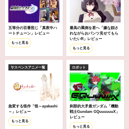
五等分の百番煎じ「真夜中ハ
最高の罵倒を君へ「嫌な顔さ
ートチューン」レビュー
れながらおパンツ見せてもら
いたいR」レビュー
もっと見る
もっと見る
サスペンスアニメ一覧
ロボット
急変する怪作「怪～ayakashi
刹那的大矛盾ガンダム「機動
～」レビュー
戦士Gundam GQuuuuuuX」
レビュー
もっと見る
もっと見る