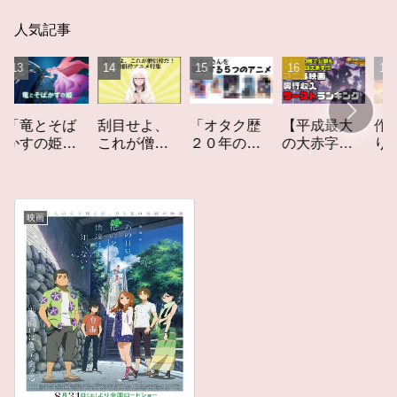
人気記事
とそば
「オタク歴
【平成最大
作家性の
刮目せよ、
の姫」
２０年の私
の大赤字】
りかす「
これが僧侶
ュー
を構成する
爆死してし
てしなき
枠だ！「僧
５つのアニ
まったアニ
カーレッ
侶枠アニ
メ」アニメ
メ映画興行
ト」レビ
メ」特集ア
コラム #私を
収入ワース
ー
ニメコラム
映画
構成する5つ
トランキン
のアニメ
グ【平成
版】