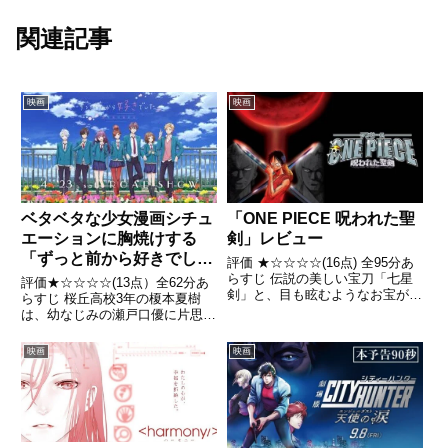
関連記事
映画
映画
「ONE PIECE 呪われた聖
ベタベタな少女漫画シチュ
剣」レビュー
エーションに胸焼けする
「ずっと前から好きでし
評価 ★☆☆☆☆(16点) 全95分あ
た。~告白実行委員会~」レ
らすじ 伝説の美しい宝刀「七星
評価★☆☆☆☆(13点）全62分あ
剣」と、目も眩むようなお宝が隠
ビュー
らすじ 桜丘高校3年の榎本夏樹
されているというアスカ島に上陸
は、幼なじみの瀬戸口優に片思い
した麦わらの一味。引用-
中。けれど、素直になれず、優を
Wikipedia
告白の“練習"相手だと言ってしま
映画
映画
う。引用 - Wikipedia