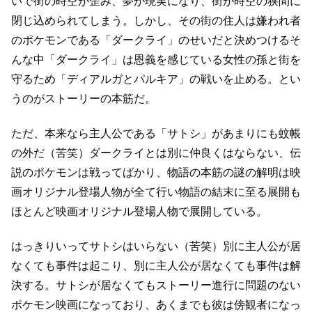
いで街の時空が歪み、
夢が現実になり、街が時空の狭間に
閉じ込められてしまう。
しかし、その街の住人は嫌われ者
のポケモンである「ダークライ」のせいだと決めつける
そ
んな中「ダークライ」は恩義を感じている女性の孫と街を
守るため
「ディアルガとパルキア」の戦いを止める。
とい
うのがストーリーの本筋だ。
ただ、本来なら主人公である「サトシ」があまりにも蚊帳
の外だ（苦笑）
ダークライとは別に仲良くはならない、伝
説のポケモンは戦ってばかり、
物語の本筋の謎の解明は映
画オリジナル登場人物が全て行い
物語の結末に至る展開も
ほとんど映画オリジナル登場人物で展開している。
はっきりいってサトシはいらない（苦笑）
別に主人公が居
なくても事件は起こり、別に主人公が居なくても事件は解
決する。
サトシが居なくてもストーリー進行に問題のない
ポケモン映画になっており、
あくまでも彼は傍観者になっ