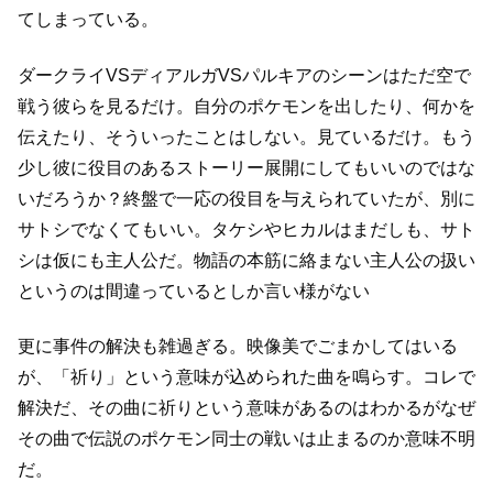
てしまっている。
ダークライVSディアルガVSパルキアのシーンはただ空で
戦う彼らを見るだけ。
自分のポケモンを出したり、何かを
伝えたり、そういったことはしない。見ているだけ。
もう
少し彼に役目のあるストーリー展開にしてもいいのではな
いだろうか？
終盤で一応の役目を与えられていたが、別に
サトシでなくてもいい。
タケシやヒカルはまだしも、サト
シは仮にも主人公だ。
物語の本筋に絡まない主人公の扱い
というのは間違っているとしか言い様がない
更に事件の解決も雑過ぎる。
映像美でごまかしてはいる
が、「祈り」という意味が込められた曲を鳴らす。
コレで
解決だ、その曲に祈りという意味があるのはわかるが
なぜ
その曲で伝説のポケモン同士の戦いは止まるのか意味不明
だ。