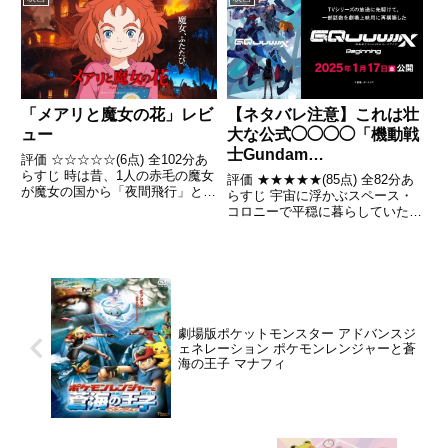
まうことだった。引用-...
り、一枚の花火の絵を手にしてい
た。 引用- Wikipedia
「メアリと魔女の花」レビ
【ネタバレ注意】これは壮
ュー
大な公式◯◯◯◯「機動戦
士Gundam
評価 ☆☆☆☆☆(6点) 全102分あ
GQuuuuuuX(ジークアク
らすじ 時は昔、1人の赤毛の魔女
評価 ★★★★★(85点) 全82分あ
が魔女の国から「夜間飛行」とい
ス) Beginning」レビュー
らすじ 宇宙に浮かぶスペース・
う花の種を盗み出すが、逃走中に
コロニーで平穏に暮らしていた女
力尽きて乗っていた箒と共に種を
子高生アマテ・ユズリハは、戦争
森に落としてしまう。引用-
難民の少女ニャアンと出会ったこ
Wikipedia
とで、非合法なモビルスーツ決闘
競技「クランバトル」に巻き込ま
れる。引用- Wiki...
劇場版ポケットモンスター アドバンスジ
ェネレーション ポケモンレンジャーと蒼
海の王子 マナフィ