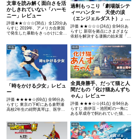
文章を読み解く面白さを活
過剰もっこり「劇場版シテ
かしきれていない「ハーモ
ィーハンター 天使の涙
ニー」レビュー
（エンジェルダスト）」レ
評価★★☆☆☆(38点）全120分あ
ビュー
評価 ★★☆☆☆(24点) 全94分あ
らすじ 2019年、アメリカ合衆国
らすじ 新宿を拠点にさまざまな
で発生した暴動をきっかけに全世
依頼を解決する凄腕の始末屋「シ
界で戦争と未知のウイルスが蔓延
ティーハンター」の冴羽リョウと
した「大災禍（ザ・メイルストロ
パートナーの槇村香のもとに、動
映画
映画
ム）」によって従来の政府は崩壊
画制作者の女性アンジーから、逃
し、新たな統治機構「生府」の下
げた猫を捜して欲しいとの依頼が
で高度な医療経済社会...
入る。引用- Wiki...
全員身勝手、だって猫と人
「時をかける少女」レビュ
間だもの「化け猫あんずち
ー
ゃん」レビュー
評価 ★★★★☆(69点) 全98分あ
評価 ★★★☆☆(41点) 全94分あ
らすじ 東京の下町にある倉野瀬
らすじ 南伊豆・池照町の一角に
高校2年生の紺野真琴は、医学部
ある草成寺で飼われていた猫、あ
志望の津田功介、春に転校してき
んずちゃんは、10年、20年経っ
た間宮千昭という二人のクラスメ
ても死なず、30歳を過ぎて化け
イト男子と「遊び仲間」として親
映画
映画
猫となっていた引用- Wikipedia
しく付き合っていた。引用-
Wikipedia