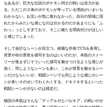
もあるが、
巨大な伝説のポケモン同士の戦いは迫力があ
る。
ただこの２体のポケモンが争っている理由がいまいち
わからない。
お互いが気に食わなかった、自分の領域に現
れたからみたいな感じなのは分かるのだが
あまりにも「ふ
わっ」っとしすぎており、そこに確たる理由付けがほしい
と感じてしまった
そして余計なシーンが目立つ。
綺麗な作画でCGを多用し
背景や街の景色を描写するのはいいのだが、
本筋のストー
リーが進まずにそういった描写を魅せつけるような感じが
強く、同じようなシーンも多い。
これが背景を魅せるシー
ンだけならいいが、戦闘シーンでも同じような感じのシー
ンが多い
そのせいでわくわくする、ドキドキするといった
戦闘シーンが少ないのは残念だ。
物語の本筋はそんな「ディアルガとパルキア」の戦いのせ