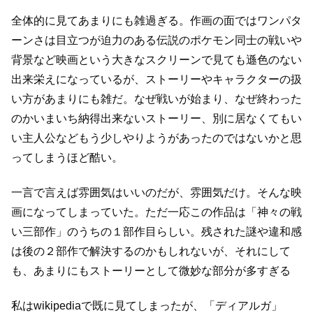
全体的に見てあまりにも雑過ぎる。
作画の面ではワンパタ
ーンさは目立つが迫力のある伝説のポケモン同士の戦いや
背景など
映画という大きなスクリーンで見ても遜色のない
出来栄えになっているが、
ストーリーやキャラクターの扱
い方があまりにも雑だ。
なぜ戦いが始まり、なぜ終わった
のかいまいち納得出来ないストーリー、別に居なくてもい
い主人公など
もう少しやりようがあったのではないかと思
ってしまうほど酷い。
一言で言えば雰囲気はいいのだが、雰囲気だけ。
そんな映
画になってしまっていた。
ただ一応この作品は「神々の戦
い三部作」のうちの１部作目らしい。
残された謎や違和感
は後の２部作で解決するのかもしれないが、
それにして
も、あまりにもストーリーとして微妙な部分が多すぎる
私はwikipediaで既に見てしまったが、「ディアルガ」