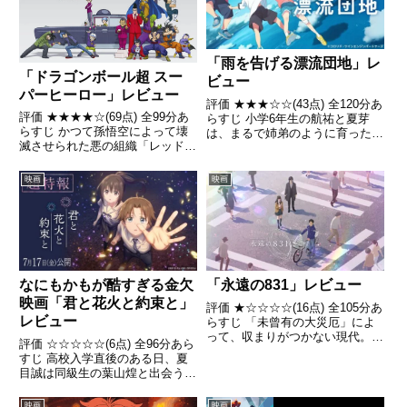
「雨を告げる漂流団地」レ
「ドラゴンボール超 スー
ビュー
パーヒーロー」レビュー
評価 ★★★☆☆(43点) 全120分あ
評価 ★★★★☆(69点) 全99分あ
らすじ 小学6年生の航祐と夏芽
らすじ かつて孫悟空によって壊
は、まるで姉弟のように育った幼
滅させられた悪の組織「レッドリ
馴染。小学6年生になった二人の
ボン軍」の意志を継ぐ者たちが現
関係性は、航祐の祖父・安次の他
れ、新たに最強の人造人間ガンマ
界をきっかけにギクシャクし始め
映画
映画
1号、2号を生み出す引用-
た。引用- Wikipedia
Wikipedia
なにもかもが酷すぎる金欠
「永遠の831」レビュー
映画「君と花火と約束と」
評価 ★☆☆☆☆(16点) 全105分あ
レビュー
らすじ 「未曾有の大災厄」によ
って、収まりがつかない現代。東
評価 ☆☆☆☆☆(6点) 全96分あら
京に住む青年の浅野スズシロウ
すじ 高校入学直後のある日、夏
は、誰にも言うことができない秘
目誠は同級生の葉山煌と出会う。
密があり、それは自身の思いとは
煌は幼い頃から曽祖母に「いつか
裏腹に周囲の時間を止められてし
夏目誠と出会う」と語られてお
映画
映画