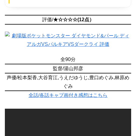
評価/
★☆☆☆☆(12点）
全90分
監督/湯山邦彦
声優/松本梨香,大谷育江,うえだゆうじ,豊口めぐみ,林原め
ぐみ
全話/各話キャプ画付き感想はこちら