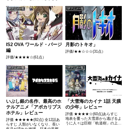
いる。レユニオン・ムーブメント
の暴走とその背後にある陰謀を阻
SFアニメ一覧
SFアニメ一覧
止できるのは、中立組織であるロ
ドスのみ 引用- Wikipedia
IS2 OVA ワールド・パージ
月影のトキオ」
編
評価/★★☆☆☆(31点）
評価/★★★★☆(61点）
SFアニメ一覧
SFアニメ一覧
いぶし銀の名作、最高のホ
「大雪海のカイナ 1話 天膜
テルアニメ「アポカリプス
の少年」レビュー
ホテル」レビュー
評価 ★★★★☆(60点)あらすじ
地表を覆った大雪原から逃げるよ
評価 ★★★★★(82点) 全12話あ
うに人々は巨樹「軌道樹」の上に
らすじ 人類がいなくなり、長い
「天膜（てんまく）」を作って生
年月が流れた地球。日本の首都・