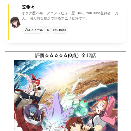
笠希々
オタク歴25年、アニメレビュー歴13年、YouTube登録者11万
人。
個人的な視点で語るアニメ批評です。
プロフィール
X
YouTube
評価
☆☆☆☆☆(0点）
全12話