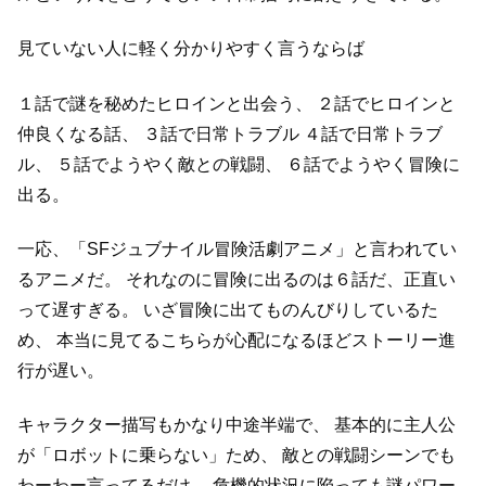
見ていない人に軽く分かりやすく言うならば
１話で謎を秘めたヒロインと出会う、
２話でヒロインと
仲良くなる話、
３話で日常トラブル
４話で日常トラブ
ル、
５話でようやく敵との戦闘、
６話でようやく冒険に
出る。
一応、「SFジュブナイル冒険活劇アニメ」と言われてい
るアニメだ。
それなのに冒険に出るのは６話だ、正直い
って遅すぎる。
いざ冒険に出てものんびりしているた
め、
本当に見てるこちらが心配になるほどストーリー進
行が遅い。
キャラクター描写もかなり中途半端で、
基本的に主人公
が「ロボットに乗らない」ため、
敵との戦闘シーンでも
わーわー言ってるだけ、
危機的状況に陥っても謎パワー