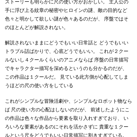
ストーリーも明らかに尺の使い方がおかしい。
主人公の
手に浮び上る紋章の秘密やヒロインの謎、敵の目的など
色々と明かして欲しい謎が色々あるのだが、
序盤ではそ
のほとんどが解説されない。
解説されないままにどうでもいい日常話と
どうでもいい
トラブル話ばかりで、心底どうでもいい。
これが２クー
ルないし４クールくらいのアニメならば
序盤の日常描写
でキャラクター描写を深めるというのも分かるのだが、
この作品は１クールだ。
見ている此方側が心配してしま
うほどの尺の使い方をしている
これがシンプルな冒険活劇や、シンプルなロボット物なら
ば
尺の使い方の心配はしないのだが、
前述したようにこ
の作品は色々な作品から要素を取り入れすぎており、
い
ろいろな要素があるのにそれを活かさずに
貴重な１クー
ルという尺をどうでもいい日常描写に割きすぎている。