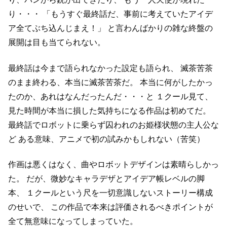
り・・・
「もうすぐ最終話だ、事前に考えていたアイデ
ア全てぶち込んじまえ！」
と言わんばかりの雑な終盤の
展開は目も当てられない。
最終話は今まで語られなかった設定も語られ、
滅茶苦茶
のまま終わる、本当に滅茶苦茶だ。
本当に何がしたかっ
たのか、あれはなんだったんだ・・・と
１クール見て、
見た時間が本当に損した気持ちになる作品は初めてだ。
最終話でロボットに乗らず囚われのお姫様状態の主人公な
ど
ある意味、アニメで初の試みかもしれない（苦笑）
作画は悪くはなく、曲やロボットデザインは素晴らしかっ
た。
だが、微妙なキャラデザとアイデア帳レベルの脚
本、
１クールという尺を一切意識しないストーリー構成
のせいで、
この作品で本来は評価されるべきポイントが
全て無意味になってしまっていた。