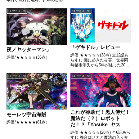
活していた引用- Wikipedia
東京の銀座にあるホテル『銀河
楼』では、ホテリエロボットのヤ
SFアニメ一覧
SFアニメ一覧
チヨと従業員ロボットたちが、オ
ーナーの帰還と、再び人類のお客
様を迎える時を待っていた...
「ゲキドル」レビュー
夜ノヤッターマン」
評価 ★★☆☆☆(38点) 全12話あ
評価/★★☆☆☆(36点）
らすじ 謎に起きた災害、世界同
時都市消失から5年が経った2019
年。世界は未だに混乱中であり、
少しでも復興を遂げようとしてい
SFアニメ一覧
SFアニメ一覧
る。引用- Wikipedia
これが弥助だ！黒人侍だ！
モーレツ宇宙海賊
魔法だ（？）ロボット
評価/★★★★★(81点）
だ！？「Yasuke -ヤス
ケ-」レビュー
評価 ★★☆☆☆(28点) 全6話あら
すじ 舞台はメカと魔法の入り交