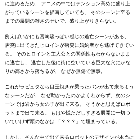
に進めるため、
アニメの中ではテンション高めに盛り上
がっているシーンを描写していても、
そのシーンに至る
までの展開の雑さのせいで、盛り上がりきらない。
例えばいかにも宮﨑駿っぽい感じの逃亡シーンがある、
唐突に出てきたヒロインが唐突に婚約者から逃げてきてい
る。
そのヒロインと主人公との関係性もわからないまま
に逃亡し、
逃亡した後に街に空いている巨大な穴にかな
りの高さから落ちるが、
なぜか無傷で無事。
これがラピュタなら目玉焼きが乗ったパンが出て来るよう
なシーンだが、
なぜ助かったのかよくわからず、次のシ
ーンでは岩から女の子が出て来る。
そうかと思えばロボ
ットまで出て来る。
もはや慌ただしすぎる展開に一切つ
いていけず頭のなかは
「？？？」で埋まっている。
しかし、そんな中で出て来るロボットのデザインが本当に