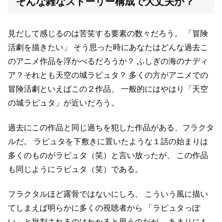
そんな雑なストーリー構成で大丈夫か？
見だして感じるのは苦笑する要素の数々だろう。
「冒険
活劇を描きたい」
そう思った時にあなたはどんな過去こ
のアニメ作品を浮かべるだろうか？
ふしぎの海のナディ
ア？それとも天空の城ラピュタ？
多くの方がアニメでの
冒険活劇といえばこの２作品、
一般的にはやはり「天空
の城ラピュタ」が近いだろう。
過去にこの作品と同じ過ちを犯した作品がある、フラクタ
ルだ。
ラピュタを下敷きに置いたような１話の始まりは
多くのものがラピュタ（笑）と言い放ったが、
この作品
も同じようにラピュタ（笑）である。
フラクタルほど露骨ではないにしろ、
こういう風に描い
てしまえば明らかに多くの視聴者から
「ラピュタっぽ
い」と批判されるのはわかると思うのだが、
あまりにも