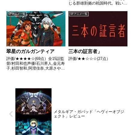
じる群雄割拠の戦国時代。戦いの
日々を経て一度は隠居の身となっ
た史上最強の浪人ヤスケだった
SFアニメ一覧
SFアニメ一覧
が、身を寄せていた村が血に飢え
た武将たちの争いの場となる。ヤ
スケは、謎の力を持つ少女...
翠星のガルガンティア
三本の証言者」
評価/★★★★☆(69点）全15話監
評価/★★☆☆☆(27点）
督/村田和也声優/石川界人,金元寿
子,杉田智和,阿澄佳奈,大原さやか
ほか全話/各話キャプ画付き感想
はこちら あらすじ遠い未来、宇
宙に進出した人類は「人類銀河同
盟」を結成し、宇宙生命体「ヒデ
ィアーズ」と争い...
メタルギア・ガバッド「ヘヴィーオブジ
ェクト」レビュー