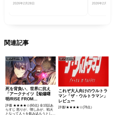
2026年2月12日
2026年1月17日
関連記事
SFアニメ一覧
SFアニメ一覧
死を背負い、世界に抗え
これぞ大人向けのウルトラ
「アークナイツ【焔燼曙
マン「ザ・ウルトラマン」
明/RISE FROM
レビュー
EMBER】」レビュー
評価 ★★★★☆(60点) 全10話あ
評価/★★★★☆(78点）
らすじ 怒りが、憎しみが、戦火
となって人々を飲み込もうとして