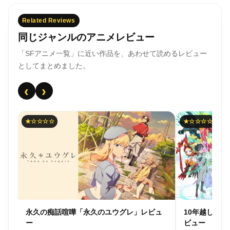
Related Reviews
同じジャンルのアニメレビュー
「SFアニメ一覧」に近い作品を、あわせて読めるレビュー
としてまとめました。
‹
›
★☆☆☆☆
☆☆☆☆☆
ュ
10年越しの大炎上「ラクエンロジック」レ
全１３話かけ
ビュー
ュー