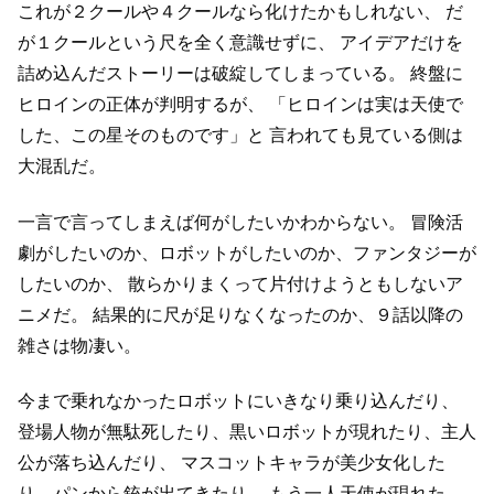
これが２クールや４クールなら化けたかもしれない、
だ
が１クールという尺を全く意識せずに、
アイデアだけを
詰め込んだストーリーは破綻してしまっている。
終盤に
ヒロインの正体が判明するが、
「ヒロインは実は天使で
した、この星そのものです」と
言われても見ている側は
大混乱だ。
一言で言ってしまえば何がしたいかわからない。
冒険活
劇がしたいのか、ロボットがしたいのか、ファンタジーが
したいのか、
散らかりまくって片付けようともしないア
ニメだ。
結果的に尺が足りなくなったのか、９話以降の
雑さは物凄い。
今まで乗れなかったロボットにいきなり乗り込んだり、
登場人物が無駄死したり、黒いロボットが現れたり、主人
公が落ち込んだり、
マスコットキャラが美少女化した
り、パンから銃が出てきたり、
もう一人天使が現れた