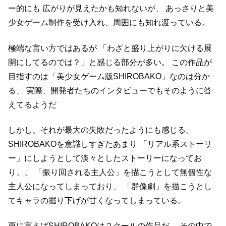
ー的にも
広がりが見えたかも知れないが、
あっさりと美
少女ゲーム制作を受け入れ、周囲にも知れ渡っている。
極端な言い方ではあるが
「わざと盛り上がりに欠ける展
開にしてるのでは？」と感じる部分が多い。
この作品が
目指すのは「美少女ゲーム版SHIROBAKO」なのは分か
る、
実際、開発者たちのインタビューでもそのように答
えてるようだ
しかし、それが最大の失敗だったようにも感じる。
SHIROBAKOを意識しすぎたあまり
「リアル系ストーリ
ー」にしようとして淡々としたストーリーになってお
り、、
「振り回される主人公」を描こうとして無個性な
主人公になってしまっており、
「群像劇」を描こうとし
てキャラの掘り下げが甘くなってしまっている。
更に言えばSHIROBAKOは２クールの作品だ。
その中で