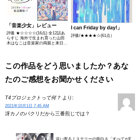
月渚と同じスイミ...
「音楽少女」レビュー
I can Friday by day!」
評価 ★☆☆☆☆(16点) 全12話あ
評価/★★★★☆(61点）
らすじ 海外で生まれ育った山田
木はなこは音楽家の両親と来日。
降り立った空港でアイドルグルー
プ「音楽少女」のプロデューサー
池橋大輝に声をかけられる引用-
Wikipedia
この作品をどう思いましたか？あな
たのご感想をお聞かせください
T4プロジェクトって何？
より:
2021年10月1日 7:45 AM
冴カノのパクリだから三番煎じでは？
這い寄るミステリーの面白さ「すべてがF