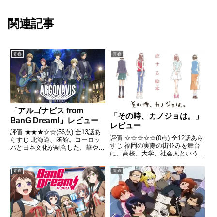
関連記事
青春
青春
「アルゴナビス from
「その時、カノジョは。」
BanG Dream!」レビュー
レビュー
評価 ★★★☆☆(56点) 全13話あ
評価 ☆☆☆☆☆(0点) 全12話あら
らすじ 北海道、函館。ヨーロッ
すじ 福岡の実際の街並みを舞台
パと日本文化が融合した、華やか
に、高校、大学、社会人という各
な建物が並ぶ街――函館の大学
世代それぞれ4人の女性の恋愛を
生・七星 蓮は、幼い頃に見たラ
リアルに描く、ショートアニメー
イブステージの熱狂を忘れられな
青春
青春
ション引用- Wikipedia
いまま毎日を孤独に過ごしてい
た。引用- Wikiped...