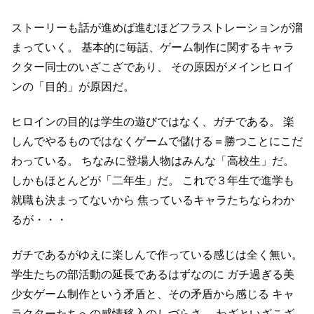
ストーリーも話が進めば進むほどフラストレーションが溜
まっていく。
基本的に毎話、ゲーム制作に関するキャラ
クター同士のいざこざであり、
その原因がメインヒロイ
ンの「目的」が原因だ。
ヒロインの目的は学生の遊びではなく、ガチである。
楽
しんでやるものではなくゲームで儲ける＝勝つことにこだ
わっている。
ちなみに登場人物はみんな「高校生」だ。
しかもほとんどが「二年生」だ。
これで３年生で進学も
就職も決まってないから
焦っているキャラたちならわか
るが・・・
ガチであるがゆえに楽しんで作っている感じは全く無い。
学生たちの部活動の延長であるはずなのに
ガチ過ぎる美
少女ゲーム制作という矛盾と、その矛盾から感じる
キャ
ラクターたちへの感情移入のしづらさ、
わざといざこざ