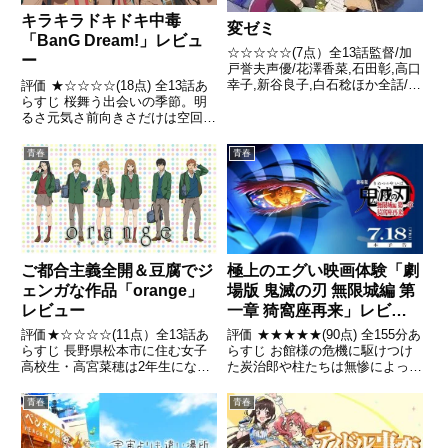
キラキラドキドキ中毒
変ゼミ
「BanG Dream!」レビュ
☆☆☆☆☆(7点）全13話監督/加
ー
戸誉夫声優/花澤香菜,石田彰,高口
幸子,新谷良子,白石稔ほか全話/各
評価 ★☆☆☆☆(18点) 全13話あ
話キャプ画付き感想はこちら あ
らすじ 桜舞う出会いの季節。明
らすじいたって普通の少女・松隆
るさ元気さ前向きさだけは空回る
奈々子は武蔵小麦に一目惚れを
ほどあるごく｢普通｣の少女・戸
し、彼の所属する「変態生理ゼミ
山香澄は、花咲川女子学園に入学
青春
青春
ナール」―――通称「...
する。キラキラしたい。ドキドキ
したい。引用- Wikipedia
極上のエグい映画体験「劇
ご都合主義全開＆豆腐でジ
場版 鬼滅の刃 無限城編 第
ェンガな作品「orange」
一章 猗窩座再来」レビュ
レビュー
ー
評価 ★★★★★(90点) 全155分あ
評価★☆☆☆☆(11点）全13話あ
らすじ お館様の危機に駆けつけ
らすじ 長野県松本市に住む女子
た炭治郎や柱たちは無惨によって
高校生・高宮菜穂は2年生になっ
謎の空間へと落とされ、鬼の根城
た4月の始業式の日、差出人が自
である無限城での最終決戦に身を
分の名前になっている手紙を受け
青春
青春
投じていく 引用- Wikipedia
取る。その手紙には、26歳にな
った10年後の自分が後悔をして
いて、その後悔を16歳の自...