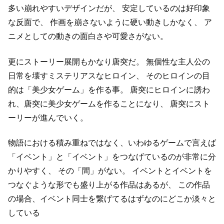
多い崩れやすいデザインだが、
安定しているのは好印象
な反面で、
作画を崩さないように硬い動きしかなく、
ア
ニメとしての動きの面白さや可愛さがない。
更にストーリー展開もかなり唐突だ。
無個性な主人公の
日常を壊すミステリアスなヒロイン、
そのヒロインの目
的は「美少女ゲーム」を作る事。
唐突にヒロインに誘わ
れ、唐突に美少女ゲームを作ることになり、
唐突にスト
ーリーが進んでいく。
物語における積み重ねではなく、いわゆるゲームで言えば
「イベント」と「イベント」をつなげているのが非常に分
かりやすく、
その「間」がない。
イベントとイベントを
つなぐような形でも盛り上がる作品はあるが、
この作品
の場合、イベント同士を繋げてるはずなのにどこか淡々と
している