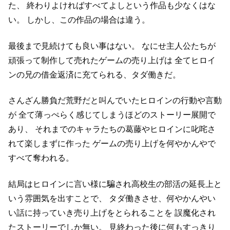
た、
終わりよければすべてよしという作品も少なくはな
い。
しかし、この作品の場合は違う。
最後まで見続けても良い事はない。
なにせ主人公たちが
頑張って制作して売れたゲームの売り上げは
全てヒロイ
ンの兄の借金返済に充てられる、タダ働きだ。
さんざん勝負だ荒野だと叫んでいたヒロインの行動や言動
が
全て薄っぺらく感じてしまうほどのストーリー展開で
あり、
それまでのキャラたちの葛藤やヒロインに叱咤さ
れて楽しまずに作った
ゲームの売り上げを何やかんやで
すべて奪われる。
結局はヒロインに言い様に騙され高校生の部活の延長上と
いう雰囲気を出すことで、
タダ働きさせ、何やかんやい
い話に持っていき売り上げをとられることを
誤魔化され
たストーリーでしか無い。
見終わった後に何もすっきり