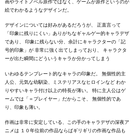
画やライトノベル原作ではなく、ゲームが原作というのが
絵でわかるようなデザインだ。
デザインについては好みがあるだろうが、
正直言って
「印象に残りにくい」ありがちなギャルゲー的キャラデザ
であり、
印象に残らない分、余計にキャラクターの「記
号的印象」が
非常に強く出てしまっており、
キャラクタ
ーが出た瞬間にどういうキャラか分かってしまう
いわゆるテンプレート的なキャラの印象だ。
無個性的主
人公、元気な幼馴染、ミステリアスなヒロインなど
わか
りやすいキャラ付け以上の特長が薄い。
特に主人公はゲ
ームでは「＝プレイヤー」だからこそ、
無個性的であ
り、印象も薄い。
作画は非常に安定している、この手のキャラデザの深夜ア
ニメは
１０年位前の作品ならばギリギリの作画な作品も