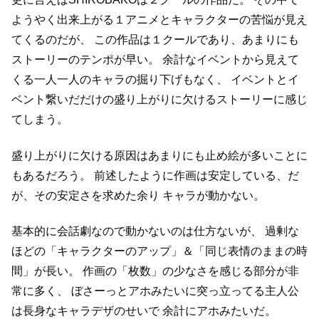
ようやく出来上がる１アニメとキャラクターの苦悩が見え
てくるのだが、
この作品は１クールであり、あまりにも
ストーリーのテンポが早い。
余計なイベントから見えて
くる一人一人のキャラの掘り下げもなく、
イベントとイ
ベント繋いだだけの盛り上がりに欠けるストーリーに感じ
てしまう。
盛り上がりに欠ける原因はあまりにも止め絵が多いことに
もあるだろう。
前述したように作画は安定している、だ
が、その安定さを求めた余り
キャラが動かない。
基本的に会話劇なので動かないのは仕方ないが、
過剰な
ほどの「キャラクターのアップ」＆「同じ表情のままの時
間」が長い。
作画の「枚数」の少なさを感じる部分が非
常に多く、
ぼさーっとアホみたいに突っ立ってる主人公
は長身なキャラデザのせいで
余計にアホみたいだ。