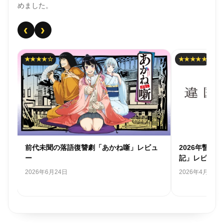
めました。
‹
›
★★★★★
復讐劇「あかね噺」レビュ
2026年暫定１位、静かなる大傑作「違
記」レビュー
2026年4月18日