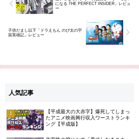
になる THE PERFECT INSIDER」レビュ
ー
子供だまし以下「ドラえもん のび太の宇
宙英雄記」レビュー
人気記事
【平成最大の大赤字】爆死してしまっ
たアニメ映画興行収入ワーストランキ
ング【平成版】