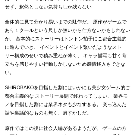
せず、釈然としない気持ちしか残らない
全体的に見て分かり易いまでの駄作だ。
原作がゲームで
あり１クールという尺しか無いから仕方ないかもしれない
が、
基本的にストーリーはトントン拍子にご都合主義的
に進んでいき、
イベントとイベント繋いだようなストー
リー構成のせいで積み重ねが薄く、
キャラ描写も甘く苛
立ちを感じやすい行動しかしないため感情移入もできな
い。
SHIROBAKOを目指した割にはいかにも美少女ゲーム的ご
都合主義的な
ストーリー展開で終わってしまい、
業界モ
ノを目指した割には業界ネタも少なすぎる。
突っ込んだ
話や裏話的なものも無く、肩すかしだ。
原作ではこの後に社会人編があるようだが、
ゲームの方