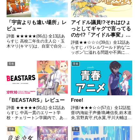
「宇宙よりも遠い場所」レ
アイドル議員!?それはひょ
ビュー
っとしてギャグで言ってる
のか!?「アイドル事変」レ
評価 ★★★★★(86点) 全13話あ
ビュー
らすじ 高校二年生の主人公・玉
評価★★☆☆☆(39点）全12話あ
木マリ(キマリ)は、自室で自分が
らすじ パラレルワールド的な“ニ
高校に入学したらしたいことを書
ッポン”に溢れる問題や不満に何
いた手帳を見つけ、「青春する」
ひとつ対策を打てない政府を立て
という言葉を思い出し、高二にな
直そうと、アイドルたちが立ち上
青春
青春
っても何もできていない事に気付
がる。引用 - Wikipedia
く引用- Wikip...
「BEASTARS」レビュー
Free!
評価 ★★★★★(91点) 全12話あ
評価/★★★☆☆(57点）全12話監
らすじ 中高一貫のエリート学
督/内海紘子声優/島﨑信長,鈴木達
校・チェリートン学園内で、ある
央,宮野真守,代永翼,平川大輔ほか
日草食獣アルパカの生徒テムが肉
全話/各話キャプ画付き感想はこ
食獣に殺されるという「食殺事
ちら あらすじ海辺の町に住む七
青春
青春
件」が起きる。引用- Wikipedia
瀬遙は、かつては同学年の橘真琴
やライバルの松岡凛や下級生の葉