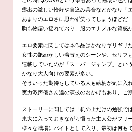
この時代のOVAという事もあって物凄い色っ
露出の激しい恰好や食込み具合などかなり「
あまりのエロさに思わず笑ってしまうほどだ
胸も物凄い揺れており、服のエナメルな質感
エロ要素に関しては本作品はかなりギリギリ
女性の艶めかしい着替えのシーンや、セリフ
連載していたのが「スーパージャンプ」とい
かなり大人向けの要素が多い。
そういった期待をしている人も絵柄が気に入
実力派声優さん達の演技のおかげもあり、ご
ストーリーに関しては「机の上だけの勉強で
東大に入っておきながら悟った主人公がフリ
様々な職場にバイトとして入り、最初は何も