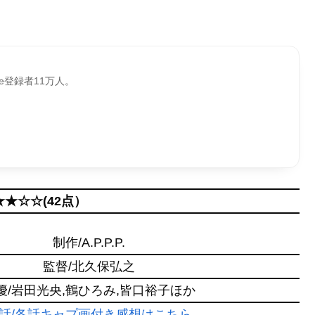
be登録者11万人。
★★☆☆(42点）
制作/A.P.P.P.
監督/北久保弘之
優/岩田光央,鶴ひろみ,皆口裕子ほか
話/各話キャプ画付き感想はこちら