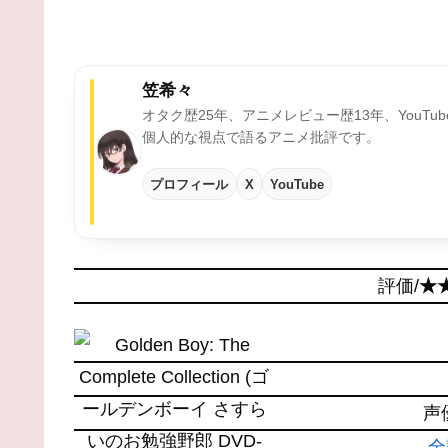
笠希々
オタク歴25年、アニメレビュー歴13年、YouTu
個人的な視点で語るアニメ批評です。
プロフィール
X
YouTube
評価/
★
声
全