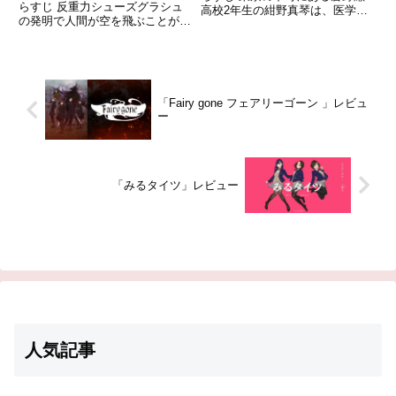
らすじ 反重力シューズグラシュ
高校2年生の紺野真琴は、医学部
の発明で人間が空を飛ぶことが普
志望の津田功介、春に転校してき
通になり、グラシュを使った新し
た間宮千昭という二人のクラスメ
いスカイスポーツ「フライングサ
イト男子と「遊び仲間」として親
ーカス」（FC）が行われている
しく付き合っていた。引用-
世界。かつてFCの有望選手だっ
Wikipedia
た日向晶也は、とある経緯で...
「Fairy gone フェアリーゴーン 」レビュ
ー
「みるタイツ」レビュー
人気記事