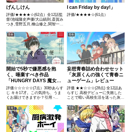
げんしけん
I can Friday by day!」
評価/★★★★☆(62点）全12話監
評価/★★★★☆(61点）
督/池端隆史声優/大山鎬則,斎賀み
つき,雪野五月,檜山修之,関智一ほ
か全話/各話キャプ画付き感想は
こちら あらすじ「漫画・アニ
青春
青春
メ・ゲーム」への思いを分かち合
えるサークルへ入ろうと決意して
いた笹原。だが、見...
妄想青春詰め合わせセット
開始で5秒で嫌悪感を抱
「灰原くんの強くて青春ニ
く、唾棄すべき作品
ューゲーム」レビュー
「HUNGRY DAYS 魔女の
宅急便 篇」レビュー
評価 ★★☆☆☆(28点) 全12話あ
評価☆☆☆☆☆(7点）30秒あらす
らすじ 高校デビューに失敗した
じ キキ17才。この気持ち、うま
ことで暗い高校生活を送った灰原
くお届けできますか？引用 -
夏希は大学4年生のある日、7年
Wikipedia
前にタイムスリップした。 引用-
青春
青春
Wikipedia