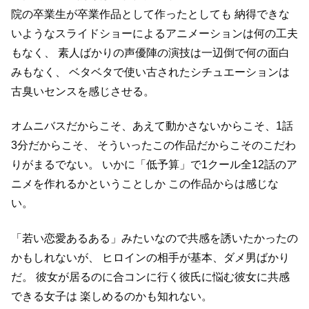
院の卒業生が卒業作品として作ったとしても
納得できな
いようなスライドショーによるアニメーションは何の工夫
もなく、
素人ばかりの声優陣の演技は一辺倒で何の面白
みもなく、
ベタベタで使い古されたシチュエーションは
古臭いセンスを感じさせる。
オムニバスだからこそ、あえて動かさないからこそ、1話
3分だからこそ、
そういったこの作品だからこそのこだわ
りがまるでない。
いかに「低予算」で1クール全12話のア
ニメを作れるかということしか
この作品からは感じな
い。
「若い恋愛あるある」みたいなので共感を誘いたかったの
かもしれないが、
ヒロインの相手が基本、ダメ男ばかり
だ。
彼女が居るのに合コンに行く彼氏に悩む彼女に共感
できる女子は
楽しめるのかも知れない。