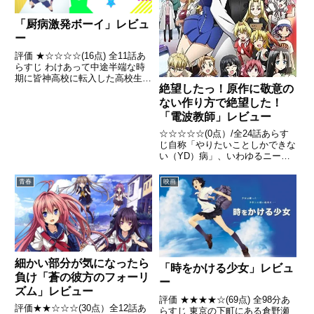
「厨病激発ボーイ」レビュ
ー
評価 ★☆☆☆☆(16点) 全11話あ
らすじ わけあって中途半端な時
期に皆神高校に転入した高校生、
絶望したっ！原作に敬意の
聖瑞姫。引用- Wikipedia
ない作り方で絶望した！
「電波教師」レビュー
☆☆☆☆☆(0点）/全24話あらす
じ自称「やりたいことしかできな
い（YD）病」、いわゆるニート
でオタク三昧な生活を送っている
青年・鑑純一郎。そんな兄を心配
青春
映画
した妹・純音は職を用意する。そ
れはまさかの……「教師」!? 教
育界を、日本を激震させる...
細かい部分が気になったら
「時をかける少女」レビュ
負け「蒼の彼方のフォーリ
ー
ズム」レビュー
評価 ★★★★☆(69点) 全98分あ
評価★★☆☆☆(30点）全12話あ
らすじ 東京の下町にある倉野瀬