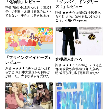
「化物語」レビュー
「グッバイ、ドングリー
ズ！」レビュー
評価 70点 全15話あらすじ 高校3
年生の阿良々木暦は春休みにとん
評価 ★★★☆☆(55点) 全95分あ
でもない『事件』に巻き込まれて
らすじ さあ、宝物を見つけに行
以来、人とは少しだけ異なった部
こう。引用- Wikipedia
分があった引用- Wikipedia
青春
青春
「フライングベイビーズ」
究極超人あ〜る
レビュー
評価/★★★☆☆(59点）７３分監
評価 ★★★★☆(65点) 全12話あ
督/知吹愛弓声優/塩沢兼人,神谷
らすじ 東日本大震災から何年か
明,笠原弘子,川村万梨阿,かないみ
が経った。大きな被害を受けた福
かほか全話/各話キャプ画付き感
島県いわき市はそれなりに復興し
想はこちら あらすじ夏真っ盛
ていた。被災した子供たちも、も
り、春風高校光画部恒例の 大撮
青春
青春
う中学生になった引用- Wikipedia
影旅行 の季節がやってきた。も
ともと貧しいはずなのに...