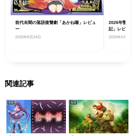
ュ
2026年暫定１位、静かなる大傑作「違国日
全てがあまり
記」レビュー
ネ瓶のなか」
2026年4月18日
2025年12月29
関連記事
青春
映画