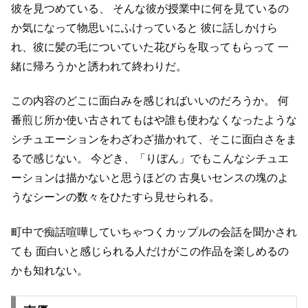
彼を見つめている、
そんな彼が授業中に何を見ているの
か気になって物思いにふけっていると
彼に話しかけら
れ、彼に髪の毛についていた花びらを取ってもらって
一
緒に帰ろうかと誘われて終わりだ。
この内容のどこに面白みを感じればいいのだろうか。
何
番煎じ所か使い古されてもはや誰も使わなくなったような
シチュエーションをわざわざ描かれて、そこに面白さをま
るで感じない。
今どき、「りぼん」でもこんなシチュエ
ーションは描かないと思うほどの
古臭いセンスの塊のよ
うなシーンの数々をひたすら見せられる。
町中で痴話喧嘩していちゃつくカップルの会話を聞かされ
ても
面白いと感じられる人だけがこの作品を楽しめるの
かも知れない。