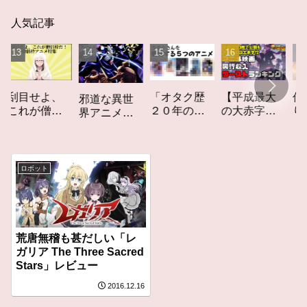
人気記事
「オタク歴
【平成最大
作家性
目せよ、
邪道な異世
２０年の私
の大赤字】
りかす
れが僧侶
界アニメ
を構成する
爆死してし
てしな
だ！「僧
「オーバー
５つのアニ
まったアニ
カーレ
枠アニ
ロード」レ
メ」アニメ
メ映画興行
ト」レ
」特集ア
ビュー
コラム #私を
収入ワース
ー
メコラム
ロボット
構成する5つ
トランキン
のアニメ
グ【平成
版】
荒唐無稽も甚だしい「レ
ガリア The Three Sacred
Stars」レビュー
2016.12.16