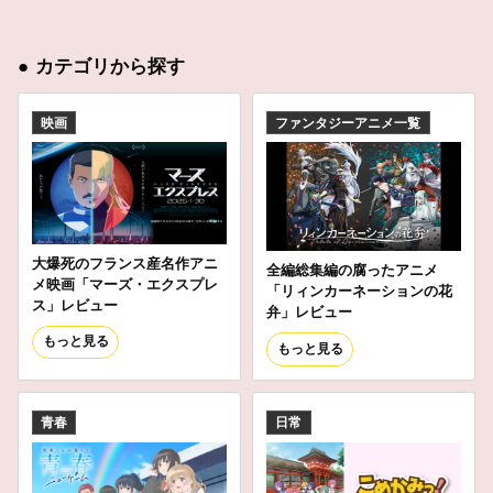
●
カテゴリから探す
映画
ファンタジーアニメ一覧
大爆死のフランス産名作アニ
全編総集編の腐ったアニメ
メ映画「マーズ・エクスプレ
「リィンカーネーションの花
ス」レビュー
弁」レビュー
もっと見る
もっと見る
青春
日常