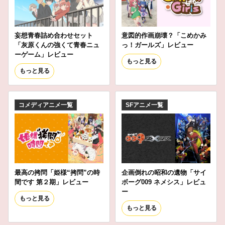
妄想青春詰め合わせセット
意図的作画崩壊？「こめかみ
「灰原くんの強くて青春ニュ
っ！ガールズ」レビュー
ーゲーム」レビュー
もっと見る
もっと見る
コメディアニメ一覧
SFアニメ一覧
最高の拷問「姫様“拷問”の時
企画倒れの昭和の遺物「サイ
間です 第２期」レビュー
ボーグ009 ネメシス」レビュ
ー
もっと見る
もっと見る