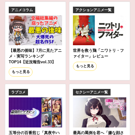
アニメコラム
アクションアニメ一覧
【最悪の後味】7月に見たアニ
世界を救う鶏「ニワトリ・フ
メ・実写ランキング
ァイター」レビュー
TOP14【近況報告vol.33】
もっと見る
もっと見る
ラブコメ
セクシーアニメ一覧
五等分の百番煎じ「真夜中ハ
最高の罵倒を君へ「嫌な顔さ