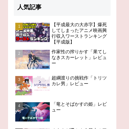
人気記事
【平成最大の大赤字】爆死
してしまったアニメ映画興
行収入ワーストランキング
98分の無感動「未来のミ
オタクが選ぶ！？日本の
今世紀
【平成版】
ライ」レビュー
アニメの歴史を変えたス
「Ch
ゴいアニメ１４
作家性の搾りかす「果てし
なきスカーレット」レビュ
ー
超綱渡りの挑戦作「トリツ
カレ男」レビュー
「竜とそばかすの姫」レビ
ュー