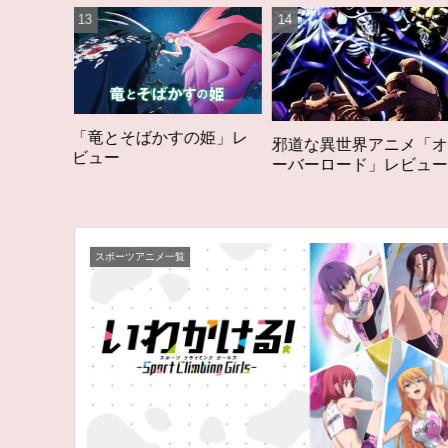
すの姫」レ
「オタク歴２０年の
邪道な異世界アニメ「オ
構成する５つのアニ
ーバーロード」レビュー
アニメコラム #私を
る5つのアニメ
スポーツアニメ一覧