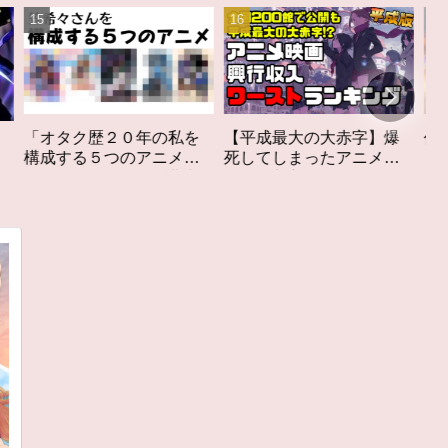
私を
【平成最大の大赤字】爆
作家性の搾りかす「果て
メ」
死してしまったアニメ映
しなきスカーレット」レ
構成す
画興行収入ワーストラン
ビュー
キング【平成版】