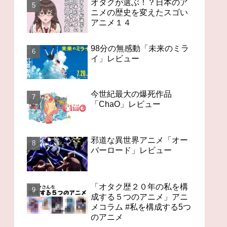
オタクが選ぶ！？日本のア
ニメの歴史を変えたスゴい
アニメ１４
98分の無感動「未来のミラ
イ」レビュー
今世紀最大の爆死作品
「ChaO」レビュー
邪道な異世界アニメ「オー
バーロード」レビュー
「オタク歴２０年の私を構
成する５つのアニメ」アニ
メコラム #私を構成する5つ
のアニメ