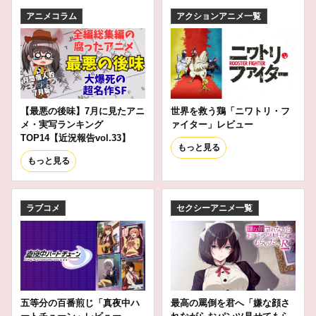
アニメコラム
アクションアニメ一覧
【最悪の後味】7月に見たアニ
世界を救う鶏「ニワトリ・フ
メ・実写ランキング
ァイター」レビュー
TOP14【近況報告vol.33】
もっと見る
もっと見る
ラブコメ
セクシーアニメ一覧
五等分の百番煎じ「真夜中ハ
最高の罵倒を君へ「嫌な顔さ