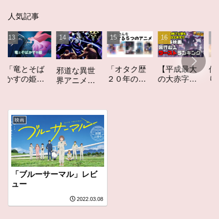
人気記事
竜とそば
「オタク歴
【平成最大
作家性
邪道な異世
すの姫」
２０年の私
の大赤字】
りかす
界アニメ
ビュー
を構成する
爆死してし
てしな
「オーバー
５つのアニ
まったアニ
カーレ
ロード」レ
メ」アニメ
メ映画興行
ト」レ
ビュー
コラム #私を
収入ワース
ー
映画
構成する5つ
トランキン
のアニメ
グ【平成
版】
「ブルーサーマル」レビ
ュー
2022.03.08