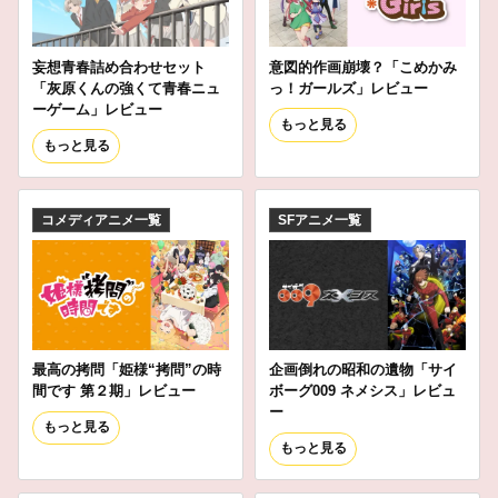
妄想青春詰め合わせセット
意図的作画崩壊？「こめかみ
「灰原くんの強くて青春ニュ
っ！ガールズ」レビュー
ーゲーム」レビュー
もっと見る
もっと見る
コメディアニメ一覧
SFアニメ一覧
最高の拷問「姫様“拷問”の時
企画倒れの昭和の遺物「サイ
間です 第２期」レビュー
ボーグ009 ネメシス」レビュ
ー
もっと見る
もっと見る