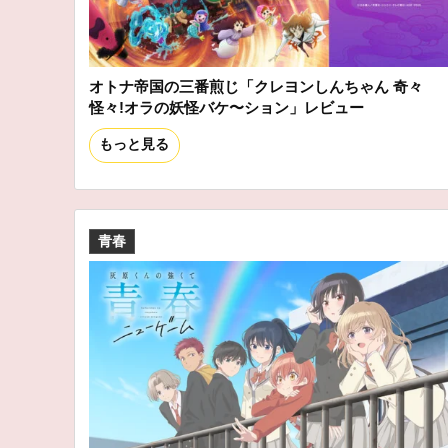
オトナ帝国の三番煎じ「クレヨンしんちゃん 奇々
怪々!オラの妖怪バケ〜ション」レビュー
もっと見る
青春