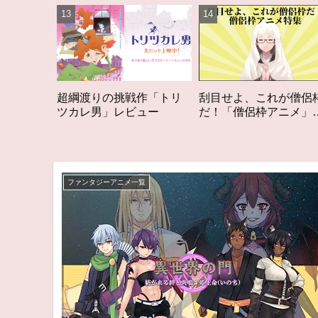
挑戦作「トリ
刮目せよ、これが僧侶枠
「オタク歴２０年
レビュー
だ！「僧侶枠アニメ」特
構成する５つのア
集アニメコラム
アニメコラム #私
る5つのアニメ
ファンタジーアニメ一覧