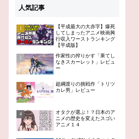
人気記事
【平成最大の大赤字】爆死
してしまったアニメ映画興
行収入ワーストランキング
98分の無感動「未来のミ
オタクが選ぶ！？日本の
「竜
【平成版】
ライ」レビュー
アニメの歴史を変えたス
ビュ
ゴいアニメ１４
作家性の搾りかす「果てし
なきスカーレット」レビュ
ー
超綱渡りの挑戦作「トリツ
カレ男」レビュー
オタクが選ぶ！？日本のア
ニメの歴史を変えたスゴい
アニメ１４