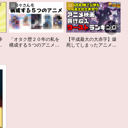
の私を
【平成最大の大赤字】爆
作家性の搾りかす「果て
ニメ」
死してしまったアニメ映
しなきスカーレット」レ
を構成す
画興行収入ワーストラン
ビュー
キング【平成版】