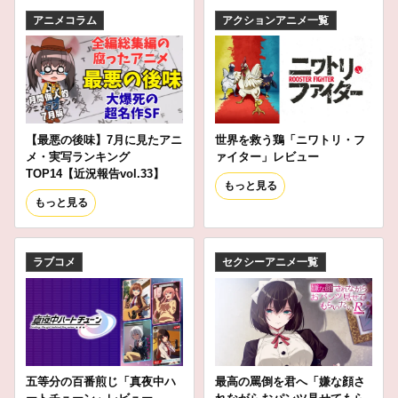
アニメコラム
アクションアニメ一覧
【最悪の後味】7月に見たアニ
世界を救う鶏「ニワトリ・フ
メ・実写ランキング
ァイター」レビュー
TOP14【近況報告vol.33】
もっと見る
もっと見る
ラブコメ
セクシーアニメ一覧
五等分の百番煎じ「真夜中ハ
最高の罵倒を君へ「嫌な顔さ