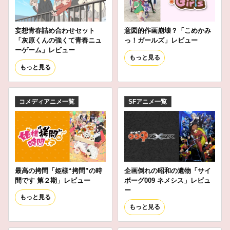
妄想青春詰め合わせセット
意図的作画崩壊？「こめかみ
「灰原くんの強くて青春ニュ
っ！ガールズ」レビュー
ーゲーム」レビュー
もっと見る
もっと見る
コメディアニメ一覧
SFアニメ一覧
最高の拷問「姫様“拷問”の時
企画倒れの昭和の遺物「サイ
間です 第２期」レビュー
ボーグ009 ネメシス」レビュ
ー
もっと見る
もっと見る