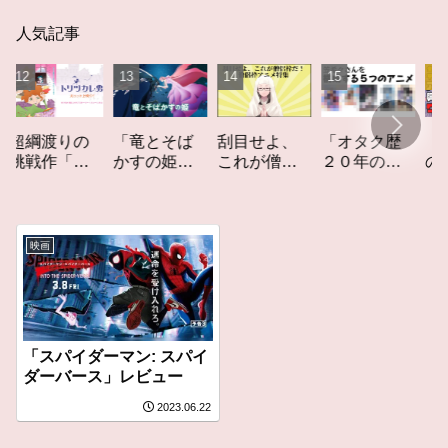
人気記事
「竜とそば
「オタク歴
【平成最
渡りの
刮目せよ、
かすの姫」
２０年の私
の大赤字
作「ト
これが僧侶
レビュー
を構成する
爆死して
カレ
枠だ！「僧
５つのアニ
まったア
レビュ
侶枠アニ
メ」アニメ
メ映画興
メ」特集ア
コラム #私を
収入ワー
ニメコラム
映画
構成する5つ
トランキ
のアニメ
グ【平成
版】
「スパイダーマン: スパイ
ダーバース」レビュー
2023.06.22