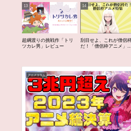
戦作「トリ
刮目せよ、これが僧侶枠
「オタク歴２０年の
ビュー
だ！「僧侶枠アニメ」特
構成する５つのアニ
集アニメコラム
アニメコラム #私を
る5つのアニメ
アニメコラム