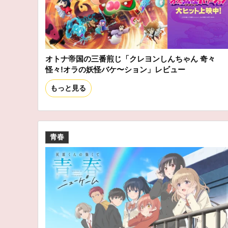
オトナ帝国の三番煎じ「クレヨンしんちゃん 奇々
怪々!オラの妖怪バケ〜ション」レビュー
もっと見る
青春