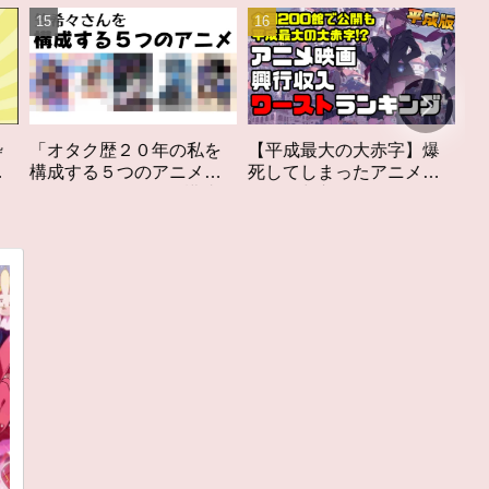
私を
【平成最大の大赤字】爆
作家性の搾りかす「果て
メ」
死してしまったアニメ映
しなきスカーレット」レ
構成す
画興行収入ワーストラン
ビュー
キング【平成版】