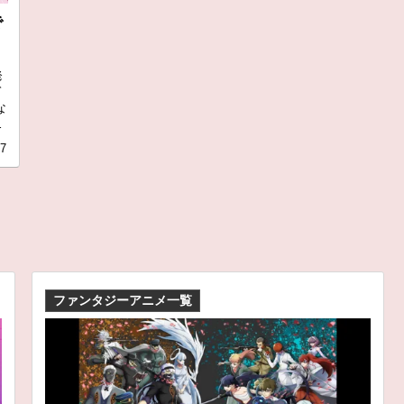
で
発
て
な
や
17
ファンタジーアニメ一覧