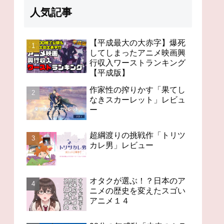
人気記事
【平成最大の大赤字】爆死
してしまったアニメ映画興
行収入ワーストランキング
98分の無感動「未来のミ
オタクが選ぶ！？日本の
「竜
【平成版】
ライ」レビュー
アニメの歴史を変えたス
ビュ
ゴいアニメ１４
作家性の搾りかす「果てし
なきスカーレット」レビュ
ー
超綱渡りの挑戦作「トリツ
カレ男」レビュー
オタクが選ぶ！？日本のア
ニメの歴史を変えたスゴい
アニメ１４