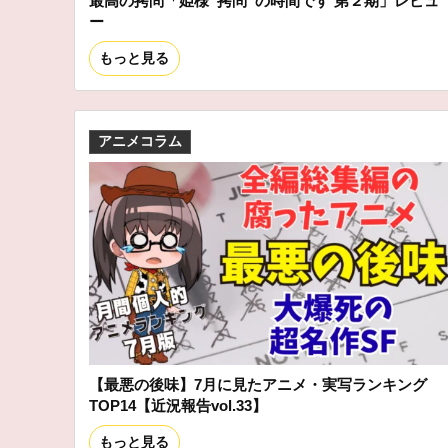
最高の拷問「姫様“拷問”の時間です 第２期」レビュ
ー
もっと見る
アニメコラム
【最悪の後味】7月に見たアニメ・実写ランキング
TOP14【近況報告vol.33】
もっと見る