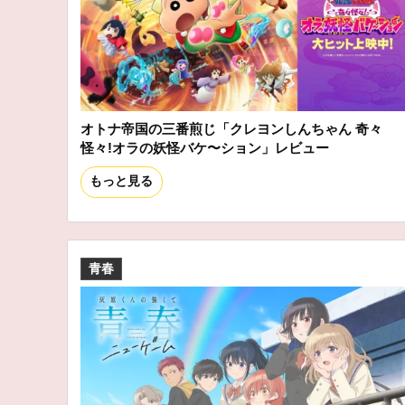
オトナ帝国の三番煎じ「クレヨンしんちゃん 奇々
怪々!オラの妖怪バケ〜ション」レビュー
もっと見る
青春