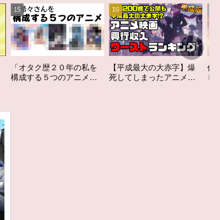
私を
【平成最大の大赤字】爆
作家性の搾りかす「果て
メ」
死してしまったアニメ映
しなきスカーレット」レ
構成す
画興行収入ワーストラン
ビュー
キング【平成版】