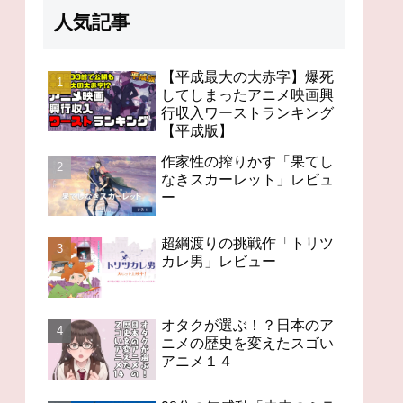
人気記事
【平成最大の大赤字】爆死
してしまったアニメ映画興
行収入ワーストランキング
98分の無感動「未来のミ
オタクが選ぶ！？日本の
「竜と
【平成版】
ライ」レビュー
アニメの歴史を変えたス
ビュー
ゴいアニメ１４
作家性の搾りかす「果てし
なきスカーレット」レビュ
ー
超綱渡りの挑戦作「トリツ
カレ男」レビュー
オタクが選ぶ！？日本のア
ニメの歴史を変えたスゴい
アニメ１４