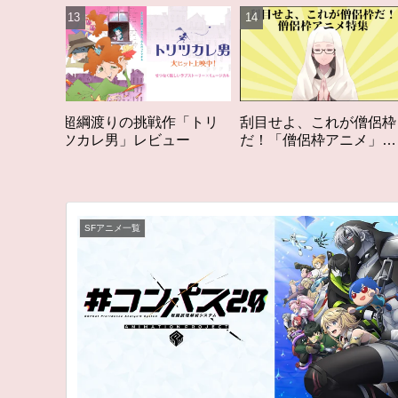
戦作「トリ
刮目せよ、これが僧侶枠
「オタク歴２０年の
ビュー
だ！「僧侶枠アニメ」特
構成する５つのアニ
集アニメコラム
アニメコラム #私を
る5つのアニメ
SFアニメ一覧