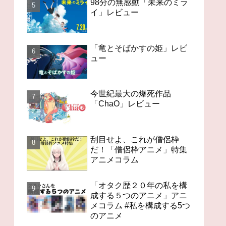
98分の無感動「未来のミラ
イ」レビュー
「竜とそばかすの姫」レビ
ュー
今世紀最大の爆死作品
「ChaO」レビュー
刮目せよ、これが僧侶枠
だ！「僧侶枠アニメ」特集
アニメコラム
「オタク歴２０年の私を構
成する５つのアニメ」アニ
メコラム #私を構成する5つ
のアニメ