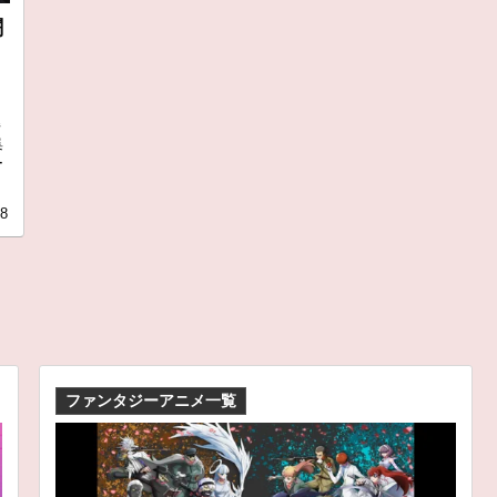
闘
解
集
ー
28
ファンタジーアニメ一覧