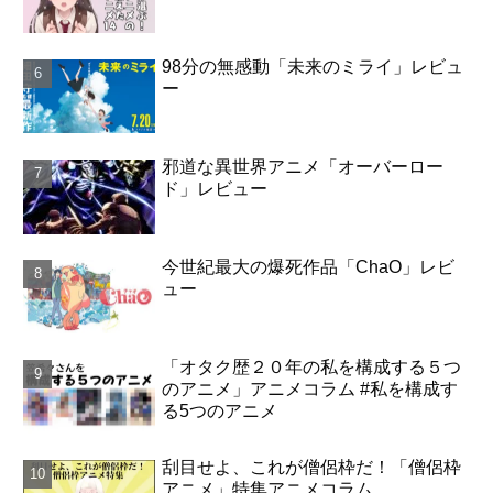
98分の無感動「未来のミライ」レビュ
ー
邪道な異世界アニメ「オーバーロー
ド」レビュー
今世紀最大の爆死作品「ChaO」レビ
ュー
「オタク歴２０年の私を構成する５つ
のアニメ」アニメコラム #私を構成す
る5つのアニメ
刮目せよ、これが僧侶枠だ！「僧侶枠
アニメ」特集アニメコラム