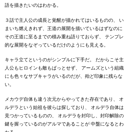
語を描きたいのはわかる。
３話で主人公の成長と覚醒が描かれてはいるものの、
い
まいち燃えきれず、王道の展開を描いているはずなのに
その王道に至るまでの積み重ね語りておらず、
テンプレ
的な展開をなぞっているだけのようにも見える。
キャラ立てというのがシンプルに下手だ。
だからこそ主
人公もヒロインも敵もぱっとせず、
アームズという組織
にも色々なサブキャラがいるのだが、殆ど印象に残らな
い。
メカウデ自体も違う次元からやってきた存在であり、
オ
ルデラという始祖を彼らは探しており、
オルデラ自体は
見つかっているものの、
オルデラを封印し、封印解除の
鍵を握っているのがアルマであることが
中盤になるとわ