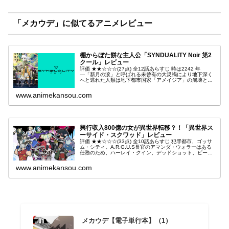
「メカウデ」に似てるアニメレビュー
棚からぼた餅な主人公「SYNDUALITY Noir 第2
クール」レビュー
評価 ★★☆☆☆(27点) 全12話あらすじ 時は2242 年
―「新月の涙」と呼ばれる未曾有の大災禍により地下深く
へと逃れた人類は地下都市国家「アメイジア」の崩壊とい
う事件を経て、再び地上で生きる希望を持ち歩みはじめて
いた。引用- Wiki...
www.animekansou.com
興行収入800億の女が異世界転移？！「異世界ス
ーサイド・スクワッド」レビュー
評価 ★★☆☆☆(33点) 全10話あらすじ 犯罪都市、ゴッサ
ム・シティ。A.R.G.U.S長官のアマンダ・ウォラーはある
任務のため、ハーレイ・クイン、デッドショット、ピース
メイカー、クレイフェイス、キング・シャークを招集。引
用- Wiki...
www.animekansou.com
メカウデ【電子単行本】（1）