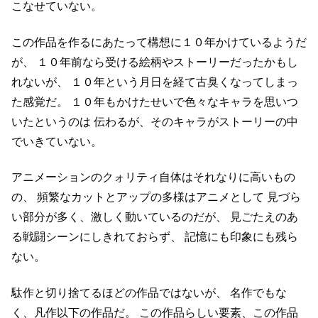
こなせていない。
この作品を作るにあたって構想に１０年かけているようだ
が、
１０年前なら受ける絵柄やストーリーだったかもし
れないが、
１０年という月日を経て古臭くなってしまっ
た感覚だ。
１０年もかけたせいで色々なキャラを思いつ
いたというのは
伝わるが、そのキャラがストーリーの中
でいきていない。
アニメーションのクォリティ自体はそれなりに高いもの
の、
頻繁なカットとアップの多様はアニメとして
見づら
い部分が多く、激しく動いているのだが、
見ごたえのあ
る戦闘シーンにしきれておらず、
記憶にも印象にも残ら
ない。
駄作と切り捨てるほどの作品ではないが、
名作でもな
く、凡作以下の作品だ。
この作品らしい要素、この作品