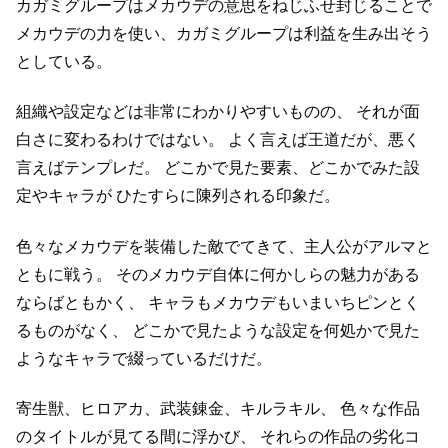
カガミグループはメカウデの意思をねじふせ封じることで
メカウデの力を使い、カガミグループは利益を生み出そう
としている。
組織や設定などは非常にわかりやすいものの、
それが面
白さに変わるわけではない。
よく言えば王道だが、悪く
言えばテンプレだ。
どこかで見た要素、どこかでみた設
定やキャラが
ひたすらに陳列される印象だ。
色々なメカウデを装備した敵でてきて、主人公がアルマと
ともに戦う。
そのメカウデ自体に何かしらの魅力がある
ならばともかく、
キャラもメカウデもいまいちピンとく
るものがなく、
どこかで見たような設定を何処かで見た
ようなキャラで綴っているだけだ。
寄生獣、ヒロアカ、武装錬金、キルラキル、
色々な作品
のタイトルが見てる間に浮かび、
それらの作品の劣化コ