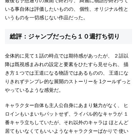
最後も予想通りの展開で終わり、
綺麗に物語が終わって
いる事自体は評価したいものの、
個性、オリジナル性と
いうものを一切感じない作品だった。
総評：ジャンプだったら１０週打ち切り
全体的に見て１話の時点では期待感があったが、
２話以
降は既視感まみれの設定と要素をひたすら見せられ、
描
き方１つでは王道になる物語ではあるものの、
王道にな
りきれずテンプレ的な展開のストーリーを
1クールずっと
やっているような感覚だ。
キャラクター自体も主人公自身にあまり魅力がなく、
ヒ
ロインもいまいちパットせず、ライバル的なキャラが
１
番キャラ立ちしていたが、それ以外のキャラは
ほとんど
居てもいなくてもいいようなキャラクターばかりで
使い