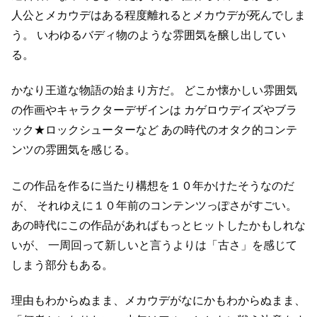
人公とメカウデはある程度離れるとメカウデが死んでしま
う。
いわゆるバディ物のような雰囲気を醸し出してい
る。
かなり王道な物語の始まり方だ。
どこか懐かしい雰囲気
の作画やキャラクターデザインは
カゲロウデイズやブラ
ック★ロックシューターなど
あの時代のオタク的コンテ
ンツの雰囲気を感じる。
この作品を作るに当たり構想を１０年かけたそうなのだ
が、
それゆえに１０年前のコンテンツっぽさがすごい。
あの時代にこの作品があればもっとヒットしたかもしれな
いが、
一周回って新しいと言うよりは「古さ」を感じて
しまう部分もある。
理由もわからぬまま、メカウデがなにかもわからぬまま、