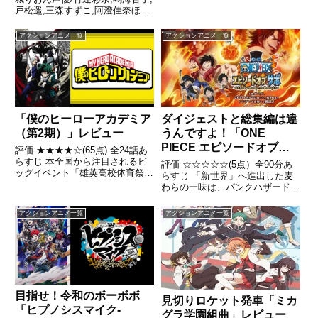
か全話/各話キャプ画付き感想は
戸松遥,三森すずこ,阿澄佳奈ほか
こちら あらすじヨーロッパのと
全話/各話キャプ画付き感想はこ
ある大きな街・ヘレンズヒル。そ
ちら あらすじ2011年、国民的人
の街には、華麗かつ勇壮な戦いで
アクションアニメ一覧
アクションアニメ一覧
気を誇るアイドルグループ
観衆を魅了する馬...
「Sweet Diva」の頂点たるセン
ターボーカルを...
「僕のヒーローアカデミア
ダイジェストと総集編は違
（第2期）」レビュー
うんですよ！「ONE
PIECE エピソードオブサ
評価 ★★★★☆(65点) 全24話あ
ボ 〜3兄弟の絆 奇跡の再会
らすじ 本全国から注目されるビ
評価 ☆☆☆☆☆(5点）全90分あ
ッグイベント「雄英高校体育祭」
と受け継がれる意志〜」レ
らすじ 「新世界」へ進出した麦
の開催が迫る！ただトップだけを
わらの一味は、パンクハザード島
ビュー
見据える爆豪、家族を想って強い
で再会したトラファルガー・ロー
意志で挑むお茶子と飯田天哉、そ
と同盟を結び、四皇カイドウとつ
アクションアニメ一覧
アクションアニメ一覧
して、ある男を“否定する”ために
ながるドフラミンゴが治めるドレ
優勝を狙う轟焦凍。引...
スローザに潜入する。引用 -
Wikipedia
目指せ！令和のボーボボ
見切りロケット発車「ミカ
「ヒプノシスマイク-
グラ学園組曲」レビュー