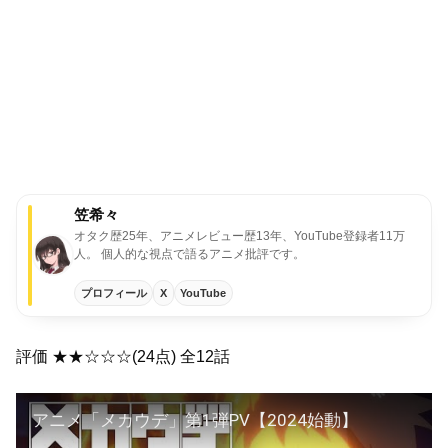
笠希々
オタク歴25年、アニメレビュー歴13年、YouTube登録者11万
人。 個人的な視点で語るアニメ批評です。
プロフィール
X
YouTube
評価 ★★☆☆☆(24点) 全12話
アニメ「メカウデ」第1弾PV【2024始動】