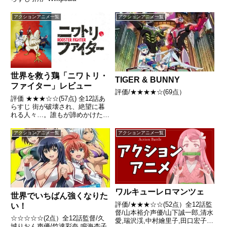
アクションアニメ一覧
アクションアニメ一覧
世界を救う鶏「ニワトリ・
TIGER & BUNNY
ファイター」レビュー
評価/★★★★☆(69点）
評価 ★★★☆☆(57点) 全12話あ
らすじ 街が破壊され、絶望に暮
れる人々…。誰もが諦めかけたそ
の時、鬼獣に立ち向かう一つの影
が——！「テメーら、トサカにく
アクションアニメ一覧
アクションアニメ一覧
るぜ！！」 引用- Wikipedia
ワルキューレロマンツェ
世界でいちばん強くなりた
評価/★★★☆☆(52点）全12話監
い！
督/山本裕介声優/山下誠一郎,清水
☆☆☆☆☆(2点）全12話監督/久
愛,瑞沢渓,中村繪里子,田口宏子ほ
城りおん声優/竹達彩奈,鳴海杏子,