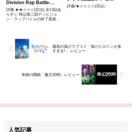
Division Rap Battle-
評価/★☆☆☆☆(15点）
Rhyme Anima +」レビュ
評価 ★★☆☆☆(32点) 全13話あ
ー
らすじ 時は第二回ディビジョ
ン・ラップバトルの終了直後
――…。それぞれのディビジョン
で一般市民が突如暴徒化する事件
が多発するようになる。引用-
Wikipedia
最高の負けラブコメ「負けヒロインが多
すぎる! 」レビュー
奇跡の闇鍋「魔王2099」レビュー
人気記事