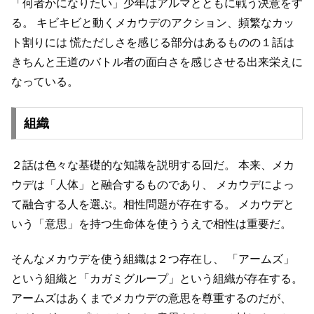
「何者かになりたい」少年はアルマとともに戦う決意をす
る。
キビキビと動くメカウデのアクション、頻繁なカッ
ト割りには
慌ただしさを感じる部分はあるものの１話は
きちんと王道のバトル者の面白さを感じさせる出来栄えに
なっている。
組織
２話は色々な基礎的な知識を説明する回だ。
本来、メカ
ウデは「人体」と融合するものであり、
メカウデによっ
て融合する人を選ぶ。相性問題が存在する。
メカウデと
いう「意思」を持つ生命体を使ううえで相性は重要だ。
そんなメカウデを使う組織は２つ存在し、
「アームズ」
という組織と「カガミグループ」という組織が存在する。
アームズはあくまでメカウデの意思を尊重するのだが、