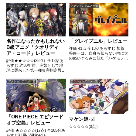
アクションアニメ一覧
アクションアニメ一覧
名作になったかもしれない
「グレイプニル」レビュー
B級アニメ「クオリディ
評価 41点 全13話あらすじ 加賀
ア・コード」レビュー
谷修一は、自身も知らない内に犬
のぬいぐるみに似た「バケモノ」
評価★★☆☆☆(28点）全12話あ
に変身する能力を得た高校生。引
らすじ 約30年前、突如として地
用- Wikipedia
球に襲来した第一種災害指定異来
生物――通称アンノウンは、人類
を蹂躙し世界を崩壊へと追いやっ
アクションアニメ一覧
アクションアニメ一覧
た。引用 - Wikipedia
「ONE PIECE エピソード
マケン姫っ!
オブ空島」レビュー
☆☆☆☆☆(0点）
評価 ★☆☆☆☆(17点) 全105分あ
らすじ引用- Wikipedia