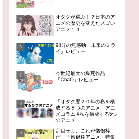
オタクが選ぶ！？日本のア
ニメの歴史を変えたスゴい
アニメ１４
98分の無感動「未来のミラ
イ」レビュー
今世紀最大の爆死作品
「ChaO」レビュー
「オタク歴２０年の私を構
成する５つのアニメ」アニ
メコラム #私を構成する5つ
のアニメ
刮目せよ、これが僧侶枠
だ！「僧侶枠アニメ」特集