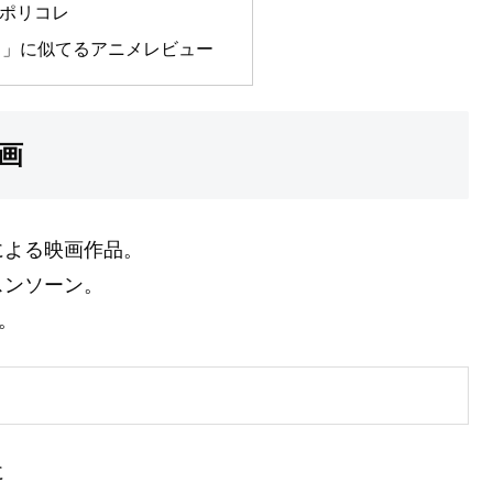
ポリコレ
ュ」に似てるアニメレビュー
画
による映画作品。
スンソーン。
。
に