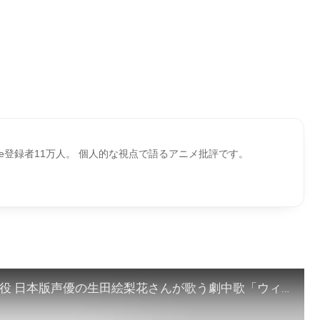
ube登録者11万人。 個人的な視点で語るアニメ批評です。
「ウィッシュ」日本版本予告解禁！｜アーシャ役 日本版声優の生田絵梨花さんが歌う劇中歌「ウィッシュ～この願い～」が聴ける｜12月15日（金）劇場公開