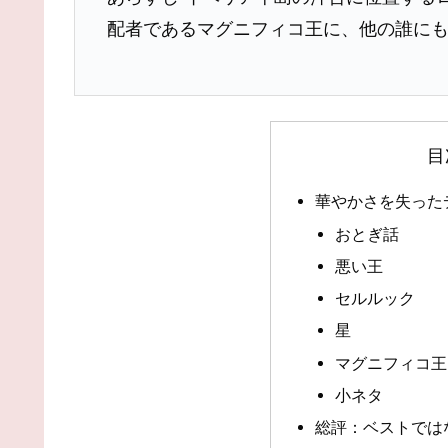
配者であるマグニフィコ王に、他の誰に
目
華やかさを失った
おとぎ話
悪い王
セルルック
星
マグニフィコ王
小ネタ
総評：ベストでは