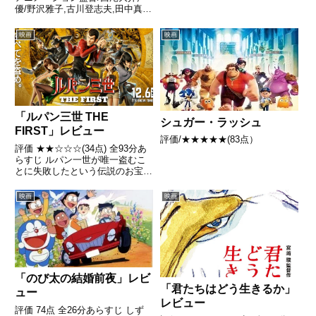
優/野沢雅子,古川登志夫,田中真弓
ほか全話/各話キャプ画付き感想
はこちらあらすじ天才科学者と謳
映画
映画
われたDr.ウィローの助手である
Dr.コーチンはドラゴンボールを
集め、永久氷壁の...
「ルパン三世 THE
シュガー・ラッシュ
FIRST」レビュー
評価/★★★★★(83点）
評価 ★★☆☆☆(34点) 全93分あ
らすじ ルパン一世が唯一盗むこ
とに失敗したという伝説のお宝
「ブレッソンダイアリー」に挑む
ルパン一味の活躍を描く。引用-
映画
映画
Wikipedia
「のび太の結婚前夜」レビ
「君たちはどう生きるか」
ュー
レビュー
評価 74点 全26分あらすじ しず