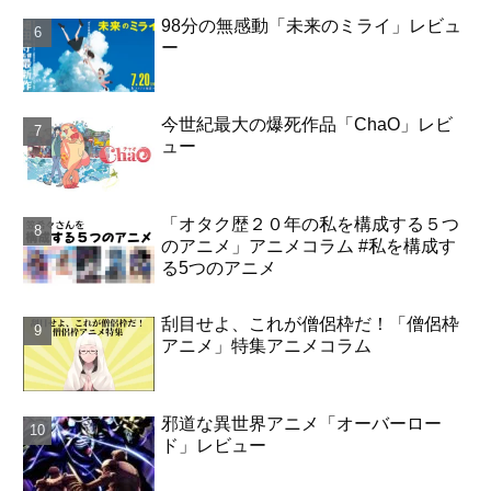
98分の無感動「未来のミライ」レビュ
ー
今世紀最大の爆死作品「ChaO」レビ
ュー
「オタク歴２０年の私を構成する５つ
のアニメ」アニメコラム #私を構成す
る5つのアニメ
刮目せよ、これが僧侶枠だ！「僧侶枠
アニメ」特集アニメコラム
邪道な異世界アニメ「オーバーロー
ド」レビュー