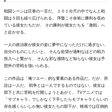
戦闘シーンは圧巻の一言だ。
１０１分尺の中でなんと戦
闘は５回も繰り広げられる。
序盤こそ余裕に勝利を収め
ている彼女たちだが、
その勝利が彼女たちを「激戦」へ
と赴かせる。
一人の政治家が彼女の姿に夢中になっただけに過ぎない、
自分のものにしたいと。
そんな欲望が過剰なほどの戦力
投入へと繋がり、
そんな邪な感情など知らない彼女は予
想外の苦戦を強いられる。
この作品は「俺ツエー」的な要素のある作品だ。だが、所
詮は一人だ。
戦争とは一人でするものではない。彼女は
部下と共に苦戦を打開しようとあがく。
TVアニメでは
「サブキャラ」でしかなく下手したらモブキャラくらいの
存在感くらいしか無い彼女たちの部下が、映画では圧倒的