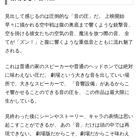
見出して感じるのは圧倒的な「音の圧」だ。
上映開始
早々に描かれる空中戦は腹の奥底まで響くような銃撃音、
空を掛ける彼女たちの空気の音、魔法を放つ際の音、
全
てが「ズン！」と腹に響くような重低音とともに流れ魅了
される。
これは普通の家のスピーカーや普通のヘッドホンでは絶対
に味わえない圧だ。
劇場という大きな音を出していい場
所で、大きなスピーカーで、
「音響設備」があるからこ
そ響かせることのできる音の圧を、
この作品は最大限に
生かしている。
見終わった後にシーンやストーリー、キャラの表情は思い
起こすことができるが、
あの「音」だけは頭の中では再
現できない。
劇場版だからこそ、劇場だからこそ味わえ