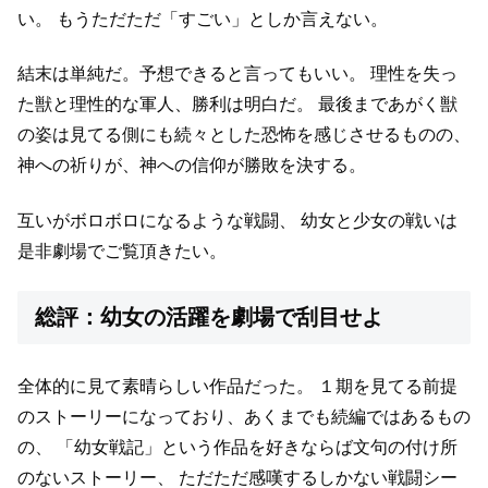
い。
もうただただ「すごい」としか言えない。
結末は単純だ。予想できると言ってもいい。
理性を失っ
た獣と理性的な軍人、勝利は明白だ。
最後まであがく獣
の姿は見てる側にも続々とした恐怖を感じさせるものの、
神への祈りが、神への信仰が勝敗を決する。
互いがボロボロになるような戦闘、
幼女と少女の戦いは
是非劇場でご覧頂きたい。
総評：幼女の活躍を劇場で刮目せよ
全体的に見て素晴らしい作品だった。
１期を見てる前提
のストーリーになっており、あくまでも続編ではあるもの
の、
「幼女戦記」という作品を好きならば文句の付け所
のないストーリー、
ただただ感嘆するしかない戦闘シー