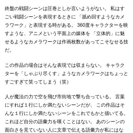
終盤の戦闘シーンは圧巻としか言いようがない。
私はす
ごい戦闘シーンを表現するときに
「舐め回すようなカメ
ラワーク」と表現する時がある。
360度キャラクターを映
すような、アニメという平面上の媒体を
「立体的」に魅
せるようなカメラワークは作画枚数があってこそなせる技
だ。
この作品の場合はそんな表現では収まらない。
キャラク
ターを「しゃぶり尽くす」ようなカメラワークはちょっと
すごすぎて笑ってしまう（笑）
人が魔法の力で空を飛び市街地で撃ち合っている。
言葉
にすれば１行にしか満たないシーンだが、
この作品はそ
んな１行にしか満たないシーンをこれでもかと描いてる。
これほど自分の語彙力を嘆くことはない。
あのシーンの
面白さを見ていない人に文章で伝える語彙力が私にはな