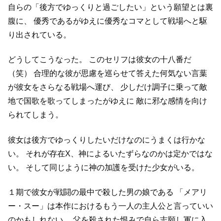
自らの「後方でゆっくりと過ごしたい」という願望とは裏
腹に、
優秀であるがゆえに優秀なコマとして戦場へと駆
り出されている。
どうしてこうなった。
このセリフは彼女の十八番だ
（笑）
合理的な彼が思慮を巡らせて答えた何気ない言葉
が彼女をさらなる戦場へ運び、
少しだけ調子に乗って敵
地で国歌を歌ってしまったがゆえに
敵に邪な感情を向け
られてしまう。
彼女は後方でゆっくりしたいだけなのにうまくは行かな
い。
それが存在X、神によるいたずらなのかは定かではな
い。
そして同じように神の加護を受けた少女がいる。
１期で彼女が戦闘の最中で殺した男の娘である
「メアリ
ー・スー」は本作におけるもう一人の主人公と言っていい
のかもしれない。
父を殺された恨みで自ら志願し軍に入