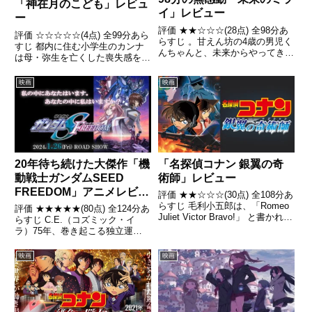
「神在月のこども」レビュ
イ」レビュー
ー
評価 ★★☆☆☆(28点) 全98分あ
評価 ☆☆☆☆☆(4点) 全99分あら
らすじ 。甘えん坊の4歳の男児く
すじ 都内に住む小学生のカンナ
んちゃんと、未来からやってきた
は母・弥生を亡くした喪失感を拭
成長した妹ミライの2人が繰り広
えずに、好きだった「走ること」
げる不思議な冒険を通して、さま
からも逃れようとするようになる
映画
映画
ざまな家族の愛のかたちを描く。
引用- Wikipedia
引用- Wikipedia
20年待ち続けた大傑作「機
「名探偵コナン 銀翼の奇
動戦士ガンダムSEED
術師」レビュー
FREEDOM」アニメレビュ
評価 ★★☆☆☆(30点) 全108分あ
ー
らすじ 毛利小五郎は、「Romeo
評価 ★★★★★(80点) 全124分あ
Juliet Victor Bravo!」 と書かれた
らすじ C.E.（コズミック・イ
怪盗キッドの予告状についての相
ラ）75年、巻き起こる独立運動
談を、舞台女優の牧樹里から受け
やコーディネイターの排斥を訴え
る。引用- Wikipedia
る団体「ブルーコスモス」による
映画
映画
侵攻など、戦いはまだ終わらずに
いた。引用- Wikipedia