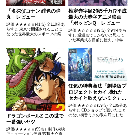
「名探偵コナン 緋色の弾
推定赤字額2億5千万!?平成
丸」レビュー
最大の大赤字アニメ映画
「ポッピンQ」レビュー
評価 ★★★☆☆(41点) 全110分あ
らすじ 東京で開催されることに
評価 ★☆☆☆☆(9点) 全94分あら
なった世界最大のスポーツの祭典
すじ 通過点でしかないと思って
「WSG―ワールド・スポーツ・
いた卒業式を目前に控え、中学3
ゲームス」。引用- Wikipedia
年生の伊純は前に進めずにいた。
そんな時、登校中に乗った電車で
映画
映画
訪れた「星ヶ浜駅」の近くの海の
砂浜で美しく輝く「時のカケラ」
を拾った伊純は引用- ...
狂気の特典商法「劇場版プ
ロジェクトセカイ 壊れた
セカイと歌えないミク」レ
ビュー
評価 ★★☆☆☆(39点) 全105分あ
らすじ CDショップで聴いたこと
のない初音ミクの歌を耳にした星
ドラゴンボールZ この世で
乃一歌は、モニターに映しだされ
一番強いヤツ
た見たことのない姿のミクと目が
評価/★★★☆☆(55点）制作/東映
合うが、ほどなくしてミクは消え
アニメーション監督/西尾大介声
てしまう。引用- Wikipedia