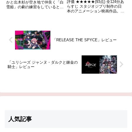
評価 ★★★★★(93点) 全124分あ
かと出木杉が空き地で仲良く「白
らすじ スタジオジブリ制作の日
雪姫」の劇の練習をしているとこ
本のアニメーション映画作品。監
ろを見て、のび太は本当に将来、
督は宮﨑駿。 吉野源三郎の小説
自分としずかが結婚できるのかど
『君たちはどう生きるか』からタ
うか不安になる。引用- Wikipedia
イトルを取っているが直接の原作
とはならず、同小説が主人公にと
って大きな意味を持つ...
「RELEASE THE SPYCE」レビュー
「ユリシーズ ジャンヌ・ダルクと錬金の
騎士」レビュー
人気記事