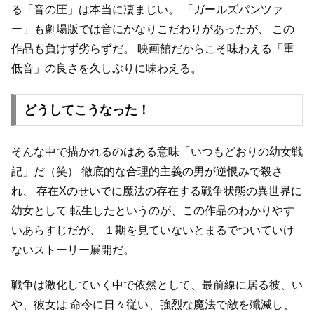
る「音の圧」は本当に凄まじい。
「ガールズパンツァ
ー」も劇場版では音にかなりこだわりがあったが、
この
作品も負けず劣らずだ。
映画館だからこそ味わえる「重
低音」の良さを久しぶりに味わえる。
どうしてこうなった！
そんな中で描かれるのはある意味「いつもどおりの幼女戦
記」だ（笑）
徹底的な合理的主義の男が逆恨みで殺さ
れ、
存在Xのせいでに魔法の存在する戦争状態の異世界に
幼女として
転生したというのが、この作品のわかりやす
いあらすじだが、
１期を見ていないとまるでついていけ
ないストーリー展開だ。
戦争は激化していく中で依然として、最前線に居る彼、い
や、彼女は
命令に日々従い、強烈な魔法で敵を殲滅し、