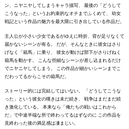
ン、ニヤニヤしてしまうキャラ描写、
最後の「どうして
こうなった」というお約束的なオチまでふくめて、
幼女
戦記という作品の魅力を最大限に引き出している作品だ。
主人公が小さい少女であるがゆえに時折、背が足りなくて
届かないシーンが有る。
だが、そんなときに彼女はさり
げなく「箱馬」に乗り、
彼女が動けば部下がさりげねく
箱馬を動かす。
こんな些細なシーンが差し込まれるだけ
でニヤニヤしてしまう。
この作品が細かいシーンまでこ
だわってるからこその箱馬だ。
ストーリー的には完結してはいない。
「どうしてこうな
った」という彼女の嘆きは未だ続き、
戦争はまだまだ続
き激化している。
本来なら「俺たちの戦いはこれから
だ」で中途半端な所で終わってるはずなのに
この作品を
見終わった後の満足感は凄まじい。