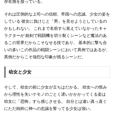
存在感を放っている。
それは圧倒的な上司への信頼、帝国への忠誠、少女の姿を
している
彼女に負けじと「男」を見せようとしているの
かもしれない。
これまで名前すら覚えていなかったキャ
ラクターが
銃剣で戦闘機を切り裂くシーンなど魔法のあ
るこの世界だからこそなせる技であり、
基本的に撃ち合
いの多いこの作品の戦闘シーンにおいて異例ではあるが、
異例だからこそ強烈な印象が残るシーンだ。
幼女と少女
そして、幼女の前に少女が立ちはだかる。
幼女への恨み
から理性を失いケモノのごとく遅いかかかってくる姿は
幼女に「恐怖」すら感じさせる。
自分とは違い真っ直ぐ
にただ純粋に神への忠誠を誓ってる少女は強い。