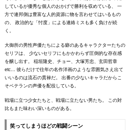
しているが優秀な個人のおかげで勝利を収めている、
一
方で連邦側は豊富な人的資源に物を言わせてはいるもの
の、
政治的な「忖度」による連絡ミスも多く負けが続
く。
大御所の男性声優たちによる癖のあるキャラクターたちの
セリフは、
少ないセリフにもかかわらず圧倒的な存在感
を醸し出す。
稲垣隆史、チョー、大塚芳忠、玄田哲章
etc…
彼らだけで往年の名作洋画のような雰囲気さえ出て
いいるのは流石の貫禄だ。
出番の少ないキャラだからこ
そベテランの声優を配役している。
戦場に立つ少女たちと、戦場に立たない男たち。
この対
比もまた味わい深いものがある。
笑ってしまうほどの戦闘シーン