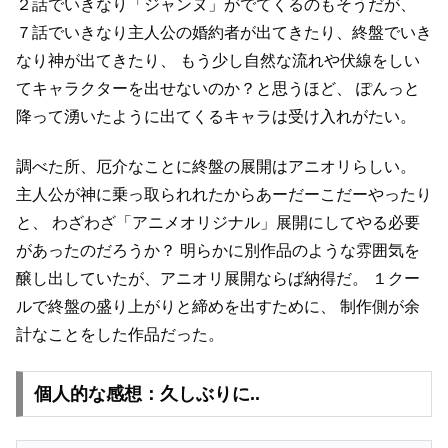
２話でいきなり「ジャンヌ」がでてくるのもそうだが、
７話でいきなり主人公の婚約者が出てきたり、終盤でいき
なり神が出てきたり、
もう少し自然な流れや伏線をしい
てキャラクターを出せないのか？と思うほど、
ぽんっと
降って湧いたように出てくるキャラは受け入れがたい。
調べた所、厄介なことに終盤の展開はアニオリらしい。
主人公が神に乗っ取られれたからあーだーこだーやったり
と、
わざわざ「アニメオリジナル」展開にしてやる必要
があったのだろうか？
明らかに別作品のような雰囲気を
醸し出していたが、アニオリ展開ならば納得だ。
１クー
ルで終盤の盛り上がりと締めを出すために、
制作側が余
計なことをした作品だった。
個人的な感想：久しぶりに..