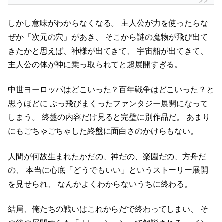
しかし意味がわからなくなる。
主人公が力を使ったらな
ぜか「次元の穴」があき、
そこから謎の魔物が飛び出て
きたかと思えば、神様が出てきて、
宇宙船が出てきて、
主人公の体が神に乗っ取られてと超展開すぎる。
中世ヨーロッパはどこいった？百年戦争はどこいった？と
思うほどに
ぶっ飛びまくったファンタジー展開になって
しまう。
終盤の内容だけ見ると完璧に別作品だ。
あまり
にもごちゃごちゃした終盤に面白さのかけらもない。
人間が何故生まれたかだの、神だの、楽園だの、方舟だ
の、
本当に心底「どうでもいい」というストーリー展開
を見せられ、
なんかよくわからないうちに終わる。
結局、俺たちの戦いはこれからだで終わってしまい、
そ