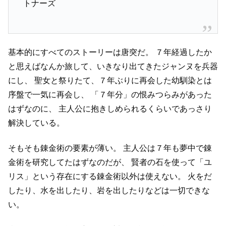
トナーズ
基本的にすべてのストーリーは唐突だ。
７年経過したか
と思えばなんか旅して、いきなり出てきたジャンヌを兵器
にし、
聖女と祭りたて、７年ぶりに再会した幼馴染とは
序盤で一気に再会し、
「７年分」の恨みつらみがあった
はずなのに、
主人公に抱きしめられるくらいであっさり
解決している。
そもそも錬金術の要素が薄い。
主人公は７年も夢中で錬
金術を研究してたはずなのだが、
賢者の石を使って「ユ
リス」という存在にする錬金術以外は使えない。
火をだ
したり、水を出したり、岩を出したりなどは一切できな
い。