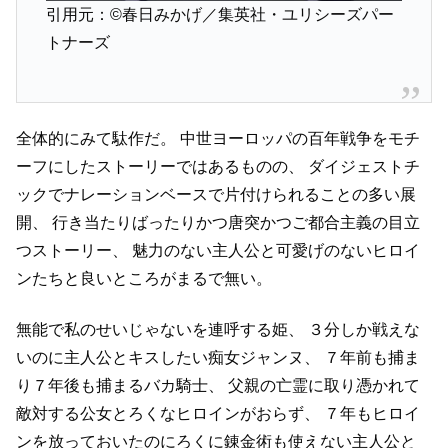
引用元：©春日みかげ／集英社・ユリシーズパー
トナーズ
全体的にみて駄作だ。
中世ヨーロッパの百年戦争をモチ
ーフにしたストーリーではあるものの、
ダイジェストチ
ックでナレーションベースで片付けられることの多い展
開、
行き当たりばったりかつ唐突かつご都合主義の目立
つストーリー、
魅力のない主人公と可愛げのないヒロイ
ンたちと良いところがまるで無い。
無能で私のせいじゃないを連呼する姫、
３分しか戦えな
いのに主人公とキスしたい痴女ジャンヌ、
７年前も捕ま
り７年後も捕まるバカ騎士、
父親の亡霊に取り憑かれて
敵対する公女とろくなヒロインがおらず、
７年もヒロイ
ンを放っておいたのにろくに錬金術も使えない主人公と