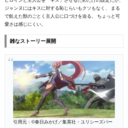
ヒロインと主人公を「キス」させるためだけの設定だが、
ジャンヌにはキスに対する恥じらいもクソもなく、
まる
で飢えた獣のごとく主人公に口づけを迫る。
ちょっと可
愛さは感じにくい。
雑なストーリー展開
引用元：©春日みかげ／集英社・ユリシーズパー