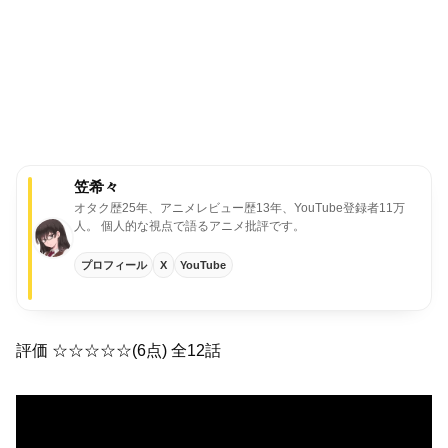
笠希々
オタク歴25年、アニメレビュー歴13年、YouTube登録者11万
人。
個人的な視点で語るアニメ批評です。
プロフィール
X
YouTube
評価 ☆☆☆☆☆(6点) 全12話