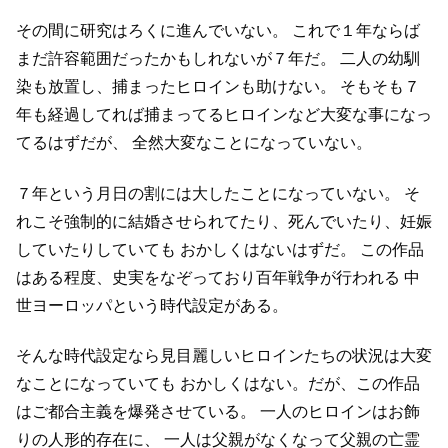
その間に研究はろくに進んでいない。
これで１年ならば
まだ許容範囲だったかもしれないが７年だ。
二人の幼馴
染も放置し、捕まったヒロインも助けない。
そもそも７
年も経過してれば捕まってるヒロインなど大変な事になっ
てるはずだが、
全然大変なことになっていない。
７年という月日の割には大したことになっていない。
そ
れこそ強制的に結婚させられてたり、死んでいたり、妊娠
していたりしていても
おかしくはないはずだ。
この作品
はある程度、史実をなぞっており百年戦争が行われる
中
世ヨーロッパという時代設定がある。
そんな時代設定なら見目麗しいヒロインたちの状況は大変
なことになっていても
おかしくはない。だが、この作品
はご都合主義を爆発させている。
一人のヒロインはお飾
りの人形的存在に、
一人は父親がなくなって父親の亡霊