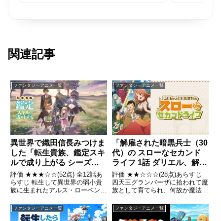
関連記事
ファンタジーアニメ一覧
ファンタジーアニメ一覧
異世界で織田信長みつけま
「解雇された暗黒兵士（30
した「転生貴族、鑑定スキ
代）の スローなセカンド
ルで成り上がる シーズン
ライフ 1話 ダリエル、解雇
1」レビュー
される。」レビュー
評価 ★★★☆☆(52点) 全12話あ
評価 ★★☆☆☆(28点)あらすじ
らすじ 転生して異世界の弱小貴
四天王グランバーザに拾われて魔
族に生まれたアルス・ローベント
族として育てられ、何故か魔法が
は、特別な武力や知力はないが、
使えないながらも魔王軍の四天王
他人の才能を見抜く"鑑定スキ
の補佐として仕事をしていた暗黒
ファンタジーアニメ一覧
ファンタジーアニメ一覧
ル"を所持していた。引用-
兵士のダリエル。引用- Wikipedia