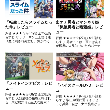
Wikipedia
出オチ勇者とマンネリ姫
「転生したらスライムだっ
「気絶勇者と暗殺姫」レビ
た件」レビュー
ュー
評価 ★★★☆☆(51点) 全25話あ
らすじ サラリーマン三上悟は通
評価 ★★☆☆☆(27点) 全12話あ
り魔に刺され死亡し、気がつくと
らすじ 勇者トトは、実力はある
異世界に転生していた。ただし、
が極度の人見知りのためパーティ
その姿はスライムだった！引用-
ーが組めず、はじまりの町でくす
Wikipedia
ぶっていた。 引用- Wikipedia
ファンタジーアニメ一覧
ファンタジーアニメ一覧
「メイドインアビス」レビ
「ハイスクールD×D」レビ
ュー
ュー
評価 ★★★★☆(68点) 全13話あ
評価 ★★★★☆(66点) 全12話あ
らすじ 人類最後の秘境と呼ばれ
らすじ 駒王学園に通うイッセー
る、未だ底知れぬ巨大な縦穴「ア
こと兵藤一誠は、女生徒達から変
ビス」。その大穴の縁に作られた
態扱いされ彼女もできないこと