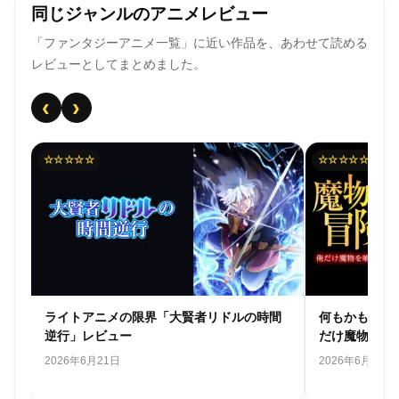
同じジャンルのアニメレビュー
「ファンタジーアニメ一覧」に近い作品を、あわせて読める
レビューとしてまとめました。
‹
›
☆☆☆☆☆
間
何もかもが無駄「魔物喰らいの冒険者～俺
振り返り地獄
だけ魔物を喰らって強くなる～」レビュー
った～最強以
ュー
2026年6月20日
2026年5月21日