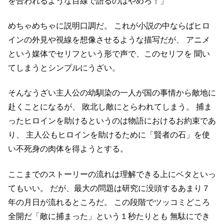
を合われるような目線で語るのはやめろ！」
めちゃめちゃに説明口調だ。
これが小説の中ならばヒロ
インの外見や視線を想像させるような描写だが、
アニメ
という媒体でセリフという形で声で、このセリフを
聞い
てしまうとシンプルにうざい。
そんなうざい主人公の幼馴染の一人が国の事情から敵地に
赴くことになるが、
敗北し敵にとらわれてしまう。
捕ま
ったヒロインを助けるというのは物語におけるお約束であ
り、
主人公もヒロインを助けるために「賢者の石」を使
い不死身の肉体を得ようとする。
ここまでのストーリーの流れは理解できる上にベタといっ
てもいい。
だが、最大の問題は研究に没頭するあまり７
年の月日が流れるところだ。
この段階でツッコミどころ
全開だ「敵に捕まった」という１秒たりとも
無駄にでき