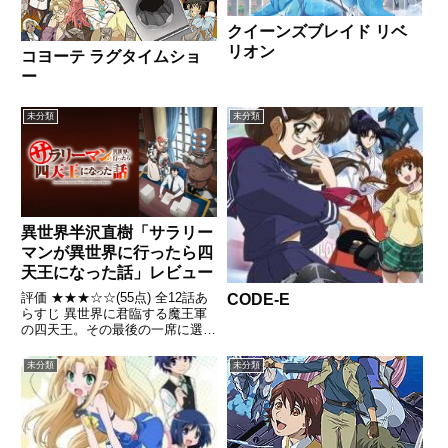
クイーンズブレイド リベ
リオン
コヨーテ ラグタイムショ
ー
未分類
未分類
異世界半沢直樹「サラリー
マンが異世界に行ったら四
天王になった話」レビュー
評価 ★★★☆☆(55点) 全12話あ
CODE-E
らすじ 異世界に君臨する魔王軍
の四天王。その最後の一席に選ば
れたのは……冴えないサラリーマ
ン、ウチムラデンノスケだった！
未分類
未分類
引用- Wikipedia