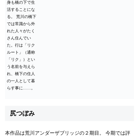
身も橋の下で生
活することにな
る。
荒川の橋下
では常識から外
れた人々がたく
さん住んでい
た。行は「リク
ルート」（通称
「リク」）とい
う名前を与えら
れ、橋下の住人
の一人として暮
らす事に……。
尻つぼみ
本作品は荒川アンダーザブリッジの２期目。
今期では評