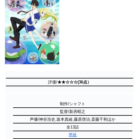
評価/
★★☆☆☆(36点）
制作/シャフト
監督/新房昭之
声優/神谷浩史,坂本真綾,藤原啓治,斎藤千和ほか
全13話
壁紙