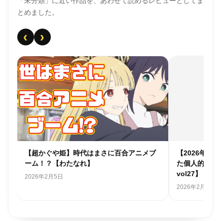
「未分類」に近い作品を、あわせて読めるレビューとしてま
とめました。
‹
›
個人
【超かぐや姫】時代はまさに百合アニメブ
【2026年
ーム！？【わたなれ】
た個人的アニ
vol27】
2026年2月5日
2026年2月1日