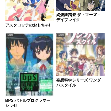
絢爛舞踏祭 ザ・マーズ・
デイブレイク
アスタロッテのおもちゃ!
未分類
未分類
妄想科学シリーズ ワンダ
バスタイル
BPS バトルプログラマー
シラセ