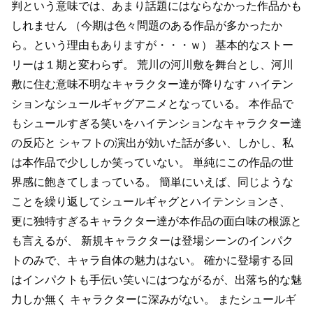
判という意味では、あまり話題にはならなかった作品かも
しれません
（今期は色々問題のある作品が多かったか
ら。という理由もありますが・・・ｗ）
基本的なストー
リーは１期と変わらず。
荒川の河川敷を舞台とし、河川
敷に住む意味不明なキャラクター達が降りなす
ハイテン
ションなシュールギャグアニメとなっている。
本作品で
もシュールすぎる笑いをハイテンションなキャラクター達
の反応と
シャフトの演出が効いた話が多い、しかし、私
は本作品で少ししか笑っていない。
単純にこの作品の世
界感に飽きてしまっている。
簡単にいえば、同じような
ことを繰り返してシュールギャグとハイテンションさ、
更に独特すぎるキャラクター達が本作品の面白味の根源と
も言えるが、
新規キャラクターは登場シーンのインパク
トのみで、キャラ自体の魅力はない。
確かに登場する回
はインパクトも手伝い笑いにはつながるが、出落ち的な魅
力しか無く
キャラクターに深みがない。
またシュールギ