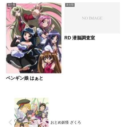
未分類
未分類
RD 潜脳調査室
ペンギン娘 はぁと
おとめ妖怪 ざくろ