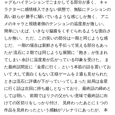
ャグもハイテンションでごまかしてる部分が多く、
キャ
ラクターに感情移入できない状態で、無駄にテンションの
高い奴らが
勝手に騒いでいるような感じしか無く、
アニ
メのキャラと視聴者側のテンションの温度差が激しい。
簡単にいえば、いきなり脇腹をくすぐられるような面白さ
しか無い。
ただ、この笑いの部分は一期と同じような感
じだ、
一期の場合は新鮮さも手伝って笑える部分もあっ
たが
流石に２期では同じような展開に「飽き」が生まれ
てしまい
余計に温度差が広がっている印象を受けた。
ま
た最終話間近に「金星に行く」という本筋の話を置いてお
いて
大して面白くもない王様ゲームを２週も見せられた
ときは流石に評価が下がっていってしまった
結局は金星
に行く話は次回に持ち越しとなっており、最終話の締めと
しては弱い。
前期ではリクの父がいい意味で最終話に向
けての区切りをしっかり付け、
見終わったあとに１つの
作品を見終わったという感触がソレナリにあったが、
本