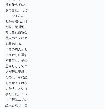
りを作らずに生
きてきた。
しか
し、ひょんなこ
とから溺れかけ
た際、荒川河川
敷に住む自称金
星人のニノに命
を救われる。
「命の恩人」と
いう余りに重す
ぎる借り。その
恩返しとしてニ
ノが行に要求し
たのは「私に恋
をさせてくれな
いか？」という
事だった。こう
して行はニノの
恋人となり、自