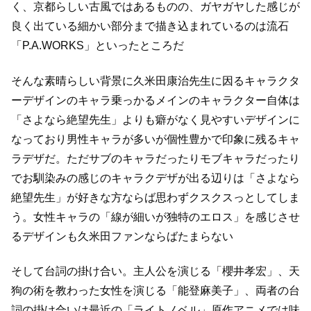
く、
京都らしい古風ではあるものの、ガヤガヤした感じが
良く出ている
細かい部分まで描き込まれているのは流石
「P.A.WORKS」といったところだ
そんな素晴らしい背景に久米田康治先生に因るキャラクタ
ーデザインのキャラ乗っかる
メインのキャラクター自体は
「さよなら絶望先生」よりも癖がなく見やすいデザインに
なっており
男性キャラが多いが個性豊かで印象に残るキャ
ラデザだ。
ただサブのキャラだったりモブキャラだったり
でお馴染みの感じのキャラクデザが出る辺りは
「さよなら
絶望先生」が好きな方ならば思わずクスクスっとしてしま
う。
女性キャラの「線が細いが独特のエロス」を感じさせ
るデザインも久米田ファンならばたまらない
そして台詞の掛け合い。
主人公を演じる「櫻井孝宏」、天
狗の術を教わった女性を演じる「能登麻美子」、
両者の台
詞の掛け合いは最近の「ライトノベル」原作アニメでは味