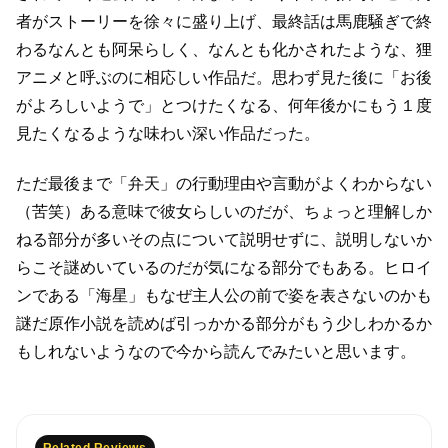
者がストーリーを徐々に盛り上げ、最終話は馬鹿騒ぎで終
わる
なんとも阿呆らしく、なんとも化かされたような、狸
アニメと呼ぶのに相応しい作品だ。
思わず見た後に「お後
がよろしいようで」とつけたくなる、
何年後かにもう１度
見たくなるような味わい深い作品だった。
ただ最後まで「弁天」の行動理由や言動がよくわからない
（苦笑）
ある意味で彼女らしいのだが、ちょっと理解しか
ねる部分が多い
その点について説明せずに、説明しないか
らこそ謎めいているのだが気になる部分でもある。
ヒロイ
ンである「海星」もなぜ主人公の前で姿を表さないのかも
謎だ
原作小説を読めば引っかかる部分がもう少しわかるか
もしれないようなので
今から読んでみたいと思います。
Related Reviews