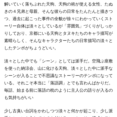
解いていく
落ちぶれた天狗、天狗の術が使える女性、たぬ
きの４兄弟と母親、
そんな彼らの日常をたんたんと描きつ
つ、過去に起こった事件の全貌が徐々にわかっていく
スト
ーリー自体は淡々としているが「雰囲気」づくりがしっか
りしており、
京都にいる天狗とタヌキたちのキャラ描写が
素晴らしく、
そんなキャラクターたちの日常描写の淡々と
したテンポがちょうどいい。
淡々とした中でも「シーン」としては派手だ。
空飛ぶ座敷
を使った納涼会、山に化ける天狗、
淡々とした中に派手な
シーンが入ることで不思議なストーリーのテンポになって
いる。
それこそ本当に「落語調」とでも言わんばかりだ。
毎話、始まる前に落語の枕のように主人公の語りが入るの
も気持ちがいい
少し古臭い台詞をかわしつつ淡々と何かが起こり、少し派