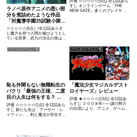
評価 ☆☆☆☆☆(5点) 全12話あら
すじ オンラインゲーム「THE
ラノベ原作アニメの悪い部
NEW GATE」多くのプレイヤー
分を煮詰めたような作品
で賑わいを見せていた仮想空間は
突如姿を変え、人々をゲームの世
「対魔導学園35試験小隊」
界に閉じ込め、苦しめていた。引
レビュー
☆☆☆☆☆(6点）/全12話あらす
用- Wikipedia
じ魔力を持つ人間が滅びようとし
ている世界、武力の頂点の座は剣
から魔法、そして銃へと移り変わ
っていた。残存する魔力の脅威を
ファンタジーアニメ一覧
ファンタジーアニメ一覧
取り締まる『異端審問官』の育成
機関、通称『対魔導学園』に通う
草薙タケルは、銃が全く使え...
恥も外聞もない無職転生の
「魔法少女マジカルデスト
パクリ「最強の王様、二度
ロイヤーズ」レビュー
目の人生は何をする？ 」
評価 ★☆☆☆☆(13点) 全12話あ
レビュー
らすじ ２００８年――謎の勢力
評価 ☆☆☆☆☆(1点) 全12話あら
の出現により、アニメ、ゲーム、
すじ 新たな名は「アーサー・レ
マンガ、音楽、鉄道、コスプレな
イウィン」。剣と魔法が存在する
どあらゆるオタク文化が排除され
この世界で、彼は前世の記憶と経
た日本引用- Wikipedia
験を持ったまま、「本当に意味の
ある人生」を求めて生き直すこと
を決意する。 引用- Wikipedia