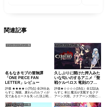
関連記事
ファンタジーアニメ一覧
ファンタジーアニメ一覧
久しぶりに開けた押入みた
名もなきモブの冒険譚
いな匂いのするアニメ「聖
「ONE PIECE FAN
戦ケルベロス 竜刻のファ
LETTER」レビュー
タリテ」レビュー
評価★☆☆☆☆(18点）全12話あ
評価 ★★★★☆(70点) 全24分あ
らすじ 剣と魔法が支配するクナ
らすじ 海賊、麦わらのルフィが
アーン大陸。クナアーン大陸に
兄であるエースを失った頂上戦争
は、各地に出没し大地を焼き、破
から2年後のシャボンディ諸島。
壊をほしいままにしていた邪竜と
ナミに強い憧れを持つ主人公の少
ファンタジーアニメ一覧
ファンタジーアニメ一覧