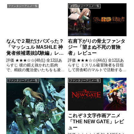
少年ノエル。祖父に憧れ、最強の
は、特別な武力や知力はないが、
探索者（シーカー）を志す彼の持
他人の才能を見抜く"鑑定スキ
ファンタジーアニメ一覧
ファンタジーアニメ一覧
つ職能（ジョブ）は最弱と評され
ル"を所持していた。引用-
る支援職【話術士】だった引用-
Wikipedia
Wikipedia
なんで２期だけバズった？
右肩下がりの骨太ファンタ
「マッシュル MASHLE 神
ジー「望まぬ不死の冒険
覚者候補選抜試験編」レビ
者」レビュー
ュー
評価 ★★★☆☆(48点) 全12話あ
評価 ★★★☆☆(44点) 全12話あ
らすじ 彼の鍛え抜かれた筋肉
らすじ ミスリル級冒険者を目指
で、精鋭の魔法使いたちをも凌駕
して田舎町のマルトで活動するレ
し「神覚者候補選抜試験」に臨
ント・ファイナは、ある時いつも
む。鍛え抜かれたパワーがすべて
のように水月の迷宮を進んでいる
ファンタジーアニメ一覧
ファンタジーアニメ一覧
の魔法を粉砕する、引用-
なか、まだ誰にも発見されていな
Wikipedia
い隠し通路を発見する引用-
Wikipedia
これぞ３文字作画アニメ
「THE NEW GATE」レビ
ュー