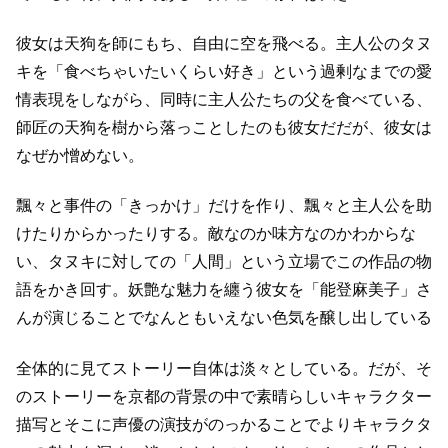
彼女は天狗を師にもち、自由に空を飛べる。
主人公のタヌ
キを「食べちゃいたいくらい好き」という過剰なまでの愛
情表現をしながら、
同時に主人公たちの父を食べている、
師匠の天狗を樹から落っことしたのも彼女だ
だが、彼女は
なぜか憎めない。
飄々と事件の「きっかけ」だけを作り、飄々と主人公を助
けたりからかったりする。
敵なのか味方なのかわからな
い、タヌキに対しての「人間」という立場でこの作品の物
語をかき回す。
妖艶な魅力を纏う彼女を「能登麻美子」さ
んが演じることでなんともいえない色気を醸し出している
全体的に見てストーリー自体は淡々としている。
だが、そ
のストーリーを京都の背景の中で素晴らしいキャラクター
描写と
そこに声優の演技がのっかることでよりキャラクタ