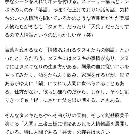
手なシーンを入れてオチを付ける。
ストーリー構成とテン
ポそのものが「落語」っぽく仕上げており
毎話毎話、気持
ちのいい人情話を聞いているかのような雰囲気だ
ただ登場
人物たちがそもも「タヌキ」だったり「天狗」だったりす
るので
人情話というのはおかしいが（笑）
言葉を変えるなら「情緒あふれるタヌキたちの物語」とい
ったところだろう。
タヌキにはタヌキの事情があり、タヌ
キにはタヌキなりの生き方がある。
阿呆の血に従いアホを
やってみたり、酒をたらふく飲み、家族を作る
だが、狸で
あるがゆえに「鍋」にサれて人間に食べられることもあ
る。
仕方がない、彼らは狸なのだから。
しかし、そうは割
りきっても「鍋」にされた父を思い涙することもある。
そんなタヌキたちやへそ曲がりの天狗、そして能登麻美子
演じる「人間」
三者三様に情緒あふれる人情物語を展開し
ている。
特に人間である「弁天」の存在は大きい