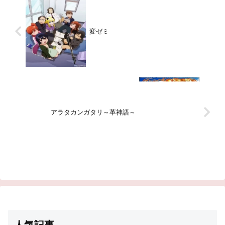
変ゼミ
アラタカンガタリ～革神語～
人気記事