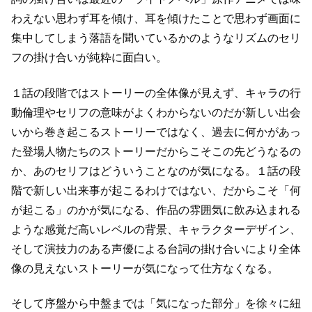
わえない
思わず耳を傾け、耳を傾けたことで思わず画面に
集中してしまう
落語を聞いているかのようなリズムのセリ
フの掛け合いが純粋に面白い。
１話の段階ではストーリーの全体像が見えず、キャラの行
動倫理やセリフの意味がよくわからないのだが
新しい出会
いから巻き起こるストーリーではなく、過去に何かがあっ
た登場人物たちのストーリーだからこそ
この先どうなるの
か、あのセリフはどういうことなのが気になる。
１話の段
階で新しい出来事が起こるわけではない、だからこそ「何
が起こる」のかが気になる、
作品の雰囲気に飲み込まれる
ような感覚だ
高いレベルの背景、キャラクターデザイン、
そして演技力のある声優による台詞の掛け合いにより
全体
像の見えないストーリーが気になって仕方なくなる。
そして序盤から中盤までは「気になった部分」を徐々に紐