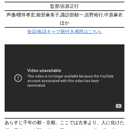
監督/吉原正行
声優/櫻井孝宏,能登麻美子,諏訪部順一,吉野裕行,中原麻衣
ほか
全話/各話キャプ画付き感想はこちら
あらすじ
千年の都・京都。ここでは古来より、人に化けた