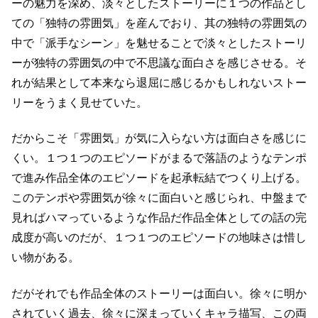
ーの魅力を深め、
淡々としたストーリーに１つの作品とし
ての「独特の雰囲気」を産んでおり、
其の独特の雰囲気の
中で「派手なシーン」を魅せることで淡々としたストーリ
ーが
独特の雰囲気の中で不思議な面白さを感じさせる。
そ
れが結果として本来なら退屈に感じるかもしれないストー
リーをうまく見せていた。
だからこそ「雰囲気」が気に入らない方は面白さを感じに
くい。
１つ１つのエピソードがまるで落語のようなテンポ
で進み
作品全体のエピソードを起承転結でつくり上げる。
このテンポや雰囲気が徐々に面白いと感じられ、中盤まで
見ればハマっているような作品だ
作品全体としての話の完
成度が高いのだが、１つ１つのエピソードの地味さは惜し
い物がある。
だがそれでも作品全体のストーリーは面白い。
徐々に明か
されていく過去、徐々に深まっていくキャラ描写、
この両