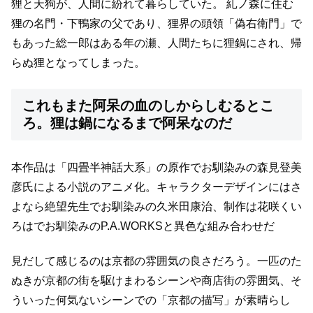
狸と天狗が、人間に紛れて暮らしていた。 糺ノ森に住む
狸の名門・下鴨家の父であり、狸界の頭領「偽右衛門」で
もあった総一郎はある年の瀬、人間たちに狸鍋にされ、帰
らぬ狸となってしまった。
これもまた阿呆の血のしからしむるとこ
ろ。狸は鍋になるまで阿呆なのだ
本作品は「四畳半神話大系」の原作でお馴染みの森見登美
彦氏による小説のアニメ化。
キャラクターデザインにはさ
よなら絶望先生でお馴染みの久米田康治、
制作は花咲くい
ろはでお馴染みのP.A.WORKSと異色な組み合わせだ
見だして感じるのは京都の雰囲気の良さだろう。
一匹のた
ぬきが京都の街を駆けまわるシーンや商店街の雰囲気、
そ
ういった何気ないシーンでの「京都の描写」が素晴らし