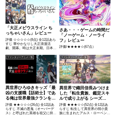
恐れられるダガンゾートが存在し
女は小さな冒険へと出発する。こ
ていた。10年前ヒイロの両親達
れはワンピースを「追い求めな
が、ダガンゾートを封印しよう...
い」人々にスポットを当て...
「大正メビウスライン ち
さあ・・・ゲームの時間だ
っちゃいさん」レビュー
「ノーゲーム・ノーライ
評価 ☆☆☆☆☆(8点) 全12話あら
フ」レビュー
すじ 華やかなりし大正浪漫活
評価/★★★★☆(67点）
劇、開幕。時は大正末期。日本が
軍事国家として世界と争わねばな
らない、熾烈な時代。引用-
ファンタジーアニメ一覧
ファンタジーアニメ一覧
Wikipedia
異世界ひろゆきキッズ「最
異世界で織田信長みつけま
凶の支援職【話術士】であ
した「転生貴族、鑑定スキ
る俺は世界最強クランを従
ルで成り上がる シーズン
える」レビュー
1」レビュー
評価 ★★☆☆☆(26点) 全12話あ
評価 ★★★☆☆(52点) 全12話あ
らすじ 不滅の悪鬼（オーバーデ
らすじ 転生して異世界の弱小貴
ス）と呼ばれた英雄を祖父に持つ
族に生まれたアルス・ローベント