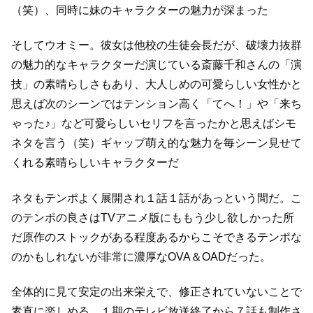
（笑）、
同時に妹のキャラクターの魅力が深まった
そしてウオミー。
彼女は他校の生徒会長だが、破壊力抜群
の魅力的なキャラクターだ
演じている斎藤千和さんの「演
技」の素晴らしさもあり、
大人しめの可愛らしい女性かと
思えば次のシーンではテンション高く
「てへ！」や「来ち
ゃった♪」など可愛らしいセリフを言ったかと思えば
シモ
ネタを言う（笑）
ギャップ萌え的な魅力を毎シーン見せて
くれる素晴らしいキャラクターだ
ネタもテンポよく展開され１話１話があっという間だ。
こ
のテンポの良さはTVアニメ版にももう少し欲しかった所
だ
原作のストックがある程度あるからこそできるテンポな
のかもしれないが
非常に濃厚なOVA＆OADだった。
全体的に見て安定の出来栄えで、修正されていないことで
素直に楽しめる。
１期のテレビ放送終了から７話も制作さ