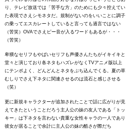
り、
テレビ放送では「苦手な方」のためにも少々控えてい
た表現でさえシモネタだ。
規制がないのをいいことに調子
の乗ってエスカレートしていると言っても過言ではない
（苦笑）
OVAでさえピー音が入るワードもあるが・・・
（苦笑）
卑猥なセリフもやばいセリフも声優さんたちがイキイキと
堂々と演じており
各ネタもハズレがなくTVアニメ版以上
にテンポよく、
どんどんとネタをぶち込んでくる。
夏の草
むしりでさえ下ネタに関連させるのは流石と感じさせる
（笑）
更に新規キャラクターが追加されたことで話に広がりが見
えてきたということだろう
主人公の妹の友人である「トッ
キー」は下ネタを言わない貴重な女性キャラの一人であり
彼女が居ることで余計に主人公の妹の酷さが際だち