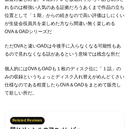
れるのは根強い人気のある証拠だろう
あくまで作品の立ち
位置として「１期」からの続きなので
高い評価はしにくい
が生徒会役員共を楽しめた方なら
間違い無く楽しめる
OVA＆OADシリーズだ
ただOVAと違いOADは今後手に入らなくなる可能性もあ
るので
見れなくなる話があるという意味では残念な所だ
個人的にはOVAもOADも１枚のディスク位に「１話」の
みの収録という
ちょっとディスク入れ替えがめんどくさい
仕様なので
ある程度したらOVA＆OADをまとめて販売し
て欲しい所だ。
Related Reviews