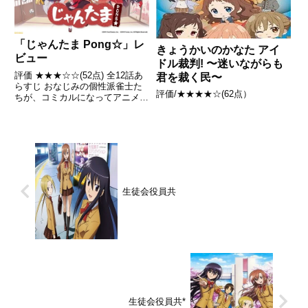
「じゃんたま Pong☆」レ
きょうかいのかなた アイ
ビュー
ドル裁判! 〜迷いながらも
評価 ★★★☆☆(52点) 全12話あ
君を裁く民〜
らすじ おなじみの個性派雀士た
評価/★★★★☆(62点）
ちが、コミカルになってアニメ
化！いざ尋常に、対局スタート！
引用- Wikipedia
生徒会役員共
生徒会役員共*