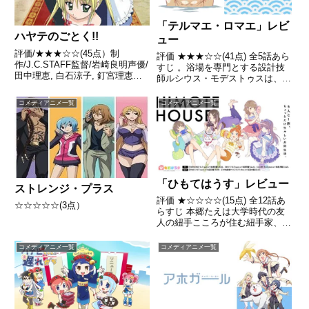
「テルマエ・ロマエ」レビ
ハヤテのごとく!!
ュー
評価/★★★☆☆(45点）制
評価 ★★★☆☆(41点) 全5話あら
作/J.C.STAFF監督/岩崎良明声優/
すじ 。浴場を専門とする設計技
田中理恵, 白石涼子, 釘宮理恵ほ
師ルシウス・モデストゥスは、革
か全話/各話キャプ画付き感想は
新的な建造物が次々に誕生する世
こちらあらすじ路頭に迷っていた
相に反した、昔ながらの浴場の建
コメディアニメ一覧
コメディアニメ一覧
ハヤテを、ナギは執事として雇う
設を提案するが採用されず、事務
ことを決め、 ヤクザに1億5000万
所と喧嘩別れしたことで失業状態
の借金を現...
に陥ってしまう。引用-...
「ひもてはうす」レビュー
ストレンジ・プラス
評価 ★☆☆☆☆(15点) 全12話あ
☆☆☆☆☆(3点）
らすじ 本郷たえは大学時代の友
人の紐手こころが住む紐手家、通
称「ひもてはうす」で女子5人と
猫1匹の共同生活を始める。引用-
コメディアニメ一覧
コメディアニメ一覧
Wikipedia