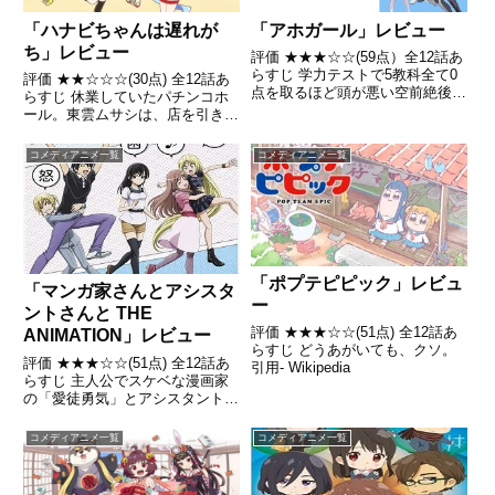
「ハナビちゃんは遅れが
「アホガール」レビュー
ち」レビュー
評価 ★★★☆☆(59点）全12話あ
らすじ 学力テストで5教科全て0
評価 ★★☆☆☆(30点) 全12話あ
点を取るほど頭が悪い空前絶後の
らすじ 休業していたパチンコホ
アホの子・花畑よしこは、幼馴染
ール。東雲ムサシは、店を引き継
の「あっくん」こと阿久津明に説
いだ新米店長となるが、店には擬
教を受けても的外れな返答しかで
人化したパチスロ「ハナビ」「バ
コメディアニメ一覧
コメディアニメ一覧
きず引用 - Wikipedia
ーサス」「サンダーV」の少女た
ちがいた引用- Wikipedia
「ポプテピピック」レビュ
「マンガ家さんとアシスタ
ー
ントさんと THE
評価 ★★★☆☆(51点) 全12話あ
ANIMATION」レビュー
らすじ どうあがいても、クソ。
評価 ★★★☆☆(51点) 全12話あ
引用- Wikipedia
らすじ 主人公でスケベな漫画家
の「愛徒勇気」とアシスタントの
「足須沙穂都」との日常生活をゆ
るりと描く、爆笑マンガ家コメデ
コメディアニメ一覧
コメディアニメ一覧
ィー。引用- Wikipedia