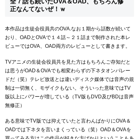
全７話も続いたOVA＆OAD、もちろん修
正なんてないぜ！ｗ
本作品は生徒会役員共のOVA.
なお１期から話数が続いて
おり、OADとOVAで１４話～２１話まで制作された
本レ
ビューではOVA、OAD両方のレビューとして書きます。
TVアニメの生徒会役員共を見た方はもちろんご存知だと
は思うが
OAD＆OVAでも相変わらずの下ネタオンパレー
ドだ（笑）
テレビ放送とは違いディスク媒体では音声の規
制は一切無く、モザイクもない。
そういった意味ではTV
版以上にパワーが増している（TV版もDVD及びBDは音声
無修正）
ある意味でTV版では抑えていたと言わんばかりにOVA＆
OADでは
下ネタを言いまくっている（笑）
OAD＆OVAを
買ってみる方はこの作品が好きな方ばかりということもあ