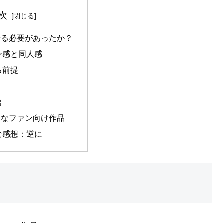
次
やる必要があったか？
ン感と同人感
る前提
出
アなファン向け作品
な感想：逆に