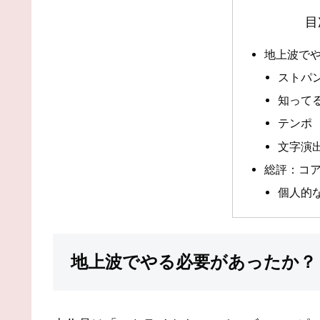
目
地上波で
ストパ
知って
テンポ
文字演
総評：コ
個人的
地上波でやる必要があったか？