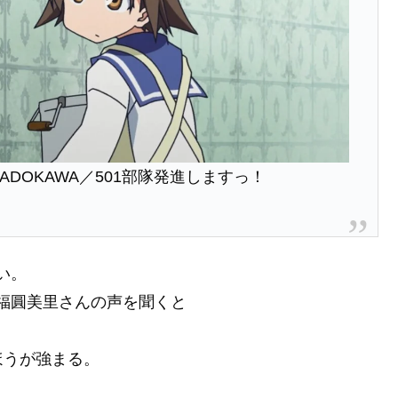
ADOKAWA／501部隊発進しますっ！
い。
福圓美里さんの声を聞くと
ほうが強まる。