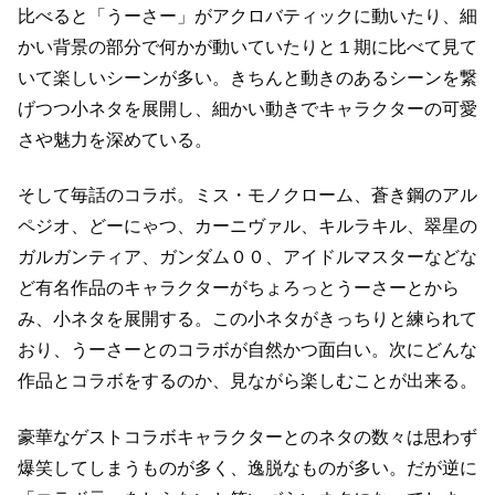
比べると「うーさー」がアクロバティックに動いたり、
細
かい背景の部分で何かが動いていたりと１期に比べて見て
いて楽しいシーンが多い。
きちんと動きのあるシーンを繋
げつつ小ネタを展開し、
細かい動きでキャラクターの可愛
さや魅力を深めている。
そして毎話のコラボ。
ミス・モノクローム、蒼き鋼のアル
ペジオ、どーにゃつ、カーニヴァル、
キルラキル、翠星の
ガルガンティア、ガンダム００、アイドルマスターなどな
ど
有名作品のキャラクターがちょろっとうーさーとから
み、小ネタを展開する。
この小ネタがきっちりと練られて
おり、うーさーとのコラボが自然かつ面白い。
次にどんな
作品とコラボをするのか、見ながら楽しむことが出来る。
豪華なゲストコラボキャラクターとのネタの数々は
思わず
爆笑してしまうものが多く、逸脱なものが多い。
だが逆に