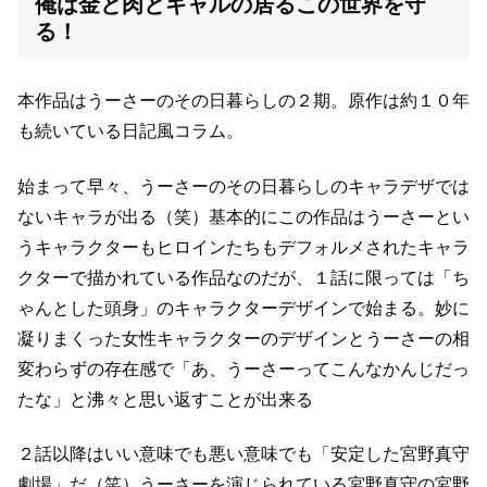
俺は金と肉とギャルの居るこの世界を守
る！
本作品はうーさーのその日暮らしの２期。
原作は約１０年
も続いている日記風コラム。
始まって早々、うーさーのその日暮らしのキャラデザでは
ないキャラが出る（笑）
基本的にこの作品はうーさーとい
うキャラクターもヒロインたちも
デフォルメされたキャラ
クターで描かれている作品なのだが、
１話に限っては「ち
ゃんとした頭身」のキャラクターデザインで始まる。
妙に
凝りまくった女性キャラクターのデザインとうーさーの相
変わらずの存在感で
「あ、うーさーってこんなかんじだっ
たな」と沸々と思い返すことが出来る
２話以降はいい意味でも悪い意味でも「安定した宮野真守
劇場」だ（笑）
うーさーを演じられている宮野真守の宮野