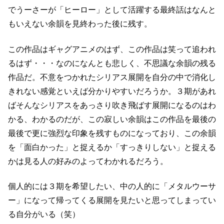
で
うーさーが「ヒーロー」として活躍する最終話はなんと
もいえない余韻を見終わった後に残す。
この作品はギャグアニメのはず、この作品は笑って追われ
るはず・・・なのに
なんとも悲しく、不思議な余韻の残る
作品だ。
不意をつかれたシリアス展開を自分の中で消化し
きれない感覚といえば分かりやすいだろうか。
３期があれ
ばそんなシリアスをあっさり吹き飛ばす展開になるのはわ
かる、
わかるのだが、この寂しい余韻はこの作品を最後の
最後で更に強烈な印象を残すものになっており、
この余韻
を「面白かった」と捉えるか「すっきりしない」と捉える
かは
見る人の好みのよってわかれるだろう。
個人的には３期を希望したい、中の人的に「メタルウーサ
ー」になって帰ってくる展開を
見たいと思ってしまってい
る自分がいる（笑）