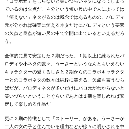
「コラボ元」をしらないと笑いづらいネタになってしまっ
ているのは欠点だ。
４分という短い尺の中で人によっては
「笑えない」ネタがるのは残念ではあるものの、
パロディ
元が分かれば確実に笑えるネタだけにパロディという要素
の欠点と良点が
短い尺の中で全開に出ているといえるだろ
う。
全体的に見て安定した２期だった。
１期以上に練られたパ
ロディや小ネタの数々、
うーさーというなんともいえない
キャラクターの愛くるしさと
２期からのコラボキャラクタ
ーとのコラボネタの数々は純粋に笑える。
欠点を言うなら
ばだが、パロディネタが多いだけにパロ元がわからないと
笑いづらいということぐらいで
あとは１期を楽しめれば安
定して楽しめる作品だ
更に２期の特徴として「ストーリー」がある。
うーさーが
二人の女の子と住んでいる理由などが徐々に明かされる中