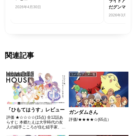
ライトアニメ
だグンマを知
2026年4月30日
2026年3月28日
関連記事
コメディアニメ一覧
コメディアニメ一覧
「ひもてはうす」レビュー
ガンダムさん
評価 ★☆☆☆☆(15点) 全12話あ
評価/★★★★☆(65点）
らすじ 本郷たえは大学時代の友
人の紐手こころが住む紐手家、通
称「ひもてはうす」で女子5人と