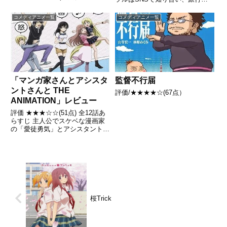
出かけるが、無人島で遭難してし
まう。2人は島をめぐりつつ、記
コメディアニメ一覧
コメディアニメ一覧
録としてコント動画を撮り始める
引用- Wikipedia
「マンガ家さんとアシスタ
監督不行届
ントさんと THE
評価/★★★★☆(67点）
ANIMATION」レビュー
評価 ★★★☆☆(51点) 全12話あ
らすじ 主人公でスケベな漫画家
の「愛徒勇気」とアシスタントの
「足須沙穂都」との日常生活をゆ
るりと描く、爆笑マンガ家コメデ
ィー。引用- Wikipedia
桜Trick