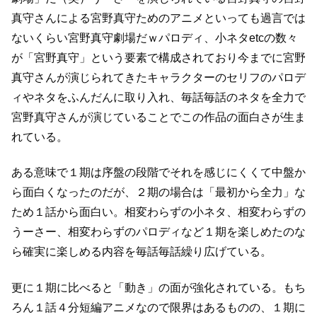
真守さんによる宮野真守ためのアニメといっても
過言では
ないくらい宮野真守劇場だｗ
パロディ、小ネタetcの数々
が「宮野真守」という要素で構成されており
今までに宮野
真守さんが演じられてきたキャラクターのセリフのパロデ
ィやネタをふんだんに取り入れ、
毎話毎話のネタを全力で
宮野真守さんが演じていることでこの作品の面白さが生ま
れている。
ある意味で１期は序盤の段階でそれを感じにくくて中盤か
ら面白くなったのだが、
２期の場合は「最初から全力」な
ため１話から面白い。
相変わらずの小ネタ、相変わらずの
うーさー、相変わらずのパロディなど
１期を楽しめたのな
ら確実に楽しめる内容を毎話毎話繰り広げている。
更に１期に比べると「動き」の面が強化されている。
もち
ろん１話４分短編アニメなので限界はあるものの、
１期に