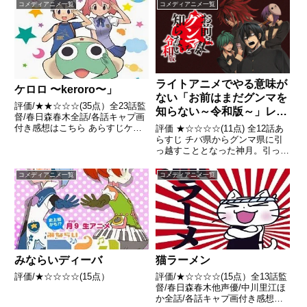
猫1匹の共同生活を始める。引用-
コメディアニメ一覧
コメディアニメ一覧
Wikipedia
ライトアニメでやる意味が
ケロロ 〜keroro〜」
ない「お前はまだグンマを
評価/★★☆☆☆(35点）全23話監
知らない～令和版～」レビ
督/春日森春木全話/各話キャプ画
ュー
付き感想はこちら あらすじケロ
評価 ★☆☆☆☆(11点) 全12話あ
ロ！新たな地球(ペコポン)侵略作
らすじ チバ県からグンマ県に引
戦を開始！！今年、原作誕生15
っ越すこととなった神月。引っ越
周年を迎えた「ケロロ軍曹」。フ
し先の移動中、グンマ県在住の親
ラッシュアニメーションとして新
友、轟へ連絡するが、 引用-
コメディアニメ一覧
コメディアニメ一覧
プロジェクトを始動。...
Wikipedia
みならいディーバ
猫ラーメン
評価/★☆☆☆☆(15点）
評価/★☆☆☆☆(15点）全13話監
督/春日森春木他声優/中川里江ほ
か全話/各話キャプ画付き感想は