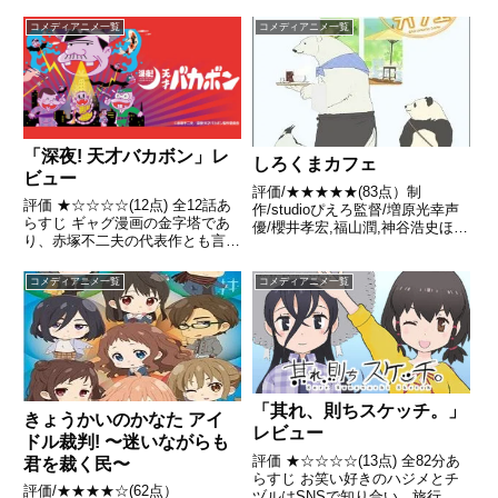
こちら あらすじサラリーマンの
田中さんがある日入ったラーメン
コメディアニメ一覧
コメディアニメ一覧
屋は、なんと猫が作る「猫ラーメ
ン」だった。人間語を話し「大
将」と呼ばれる猫の店主と...
「深夜! 天才バカボン」レ
しろくまカフェ
ビュー
評価/★★★★★(83点）制
評価 ★☆☆☆☆(12点) 全12話あ
作/studioぴえろ監督/増原光幸声
らすじ ギャグ漫画の金字塔であ
優/櫻井孝宏,福山潤,神谷浩史ほか
り、赤塚不二夫の代表作とも言え
全話/各話キャプ画付き感想はこ
る「天才バカボン」が、前作から
ちらあらすじクールなシロクマく
18年ぶりに、細川徹監督のオリ
んがマスターをしている“しろく
コメディアニメ一覧
コメディアニメ一覧
ジナルストーリーでTVアニメ化
まカフェ”。お店は毎日、動物や
決定！引用- Wikipedia
人間のお客さんで大繁...
「其れ、則ちスケッチ。」
きょうかいのかなた アイ
レビュー
ドル裁判! 〜迷いながらも
評価 ★☆☆☆☆(13点) 全82分あ
君を裁く民〜
らすじ お笑い好きのハジメとチ
評価/★★★★☆(62点）
ヅルはSNSで知り合い、旅行に