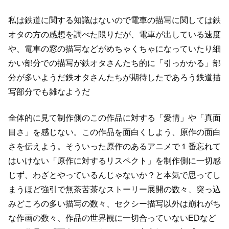
私は鉄道に関する知識はないので電車の描写に関しては鉄
オタの方の感想を調べた限りだが、
電車が出している速度
や、電車の窓の描写などがめちゃくちゃになっていたり
細
かい部分での描写が鉄オタさんたち的に「引っかかる」部
分が多いようだ
鉄オタさんたちが期待したであろう鉄道描
写部分でも雑なようだ
全体的に見て制作側のこの作品に対する「愛情」や「真面
目さ」を感じない。
この作品を面白くしよう、原作の面白
さを伝えよう。
そういった原作のあるアニメで１番忘れて
はいけない「原作に対するリスペクト」を
制作側に一切感
じず、わざとやっているんじゃないか？と本気で思ってし
まうほど
強引で無茶苦茶なストーリー展開の数々、突っ込
みどころの多い描写の数々、
セクシー描写以外は崩れがち
な作画の数々、作品の世界観に一切合っていないEDなど