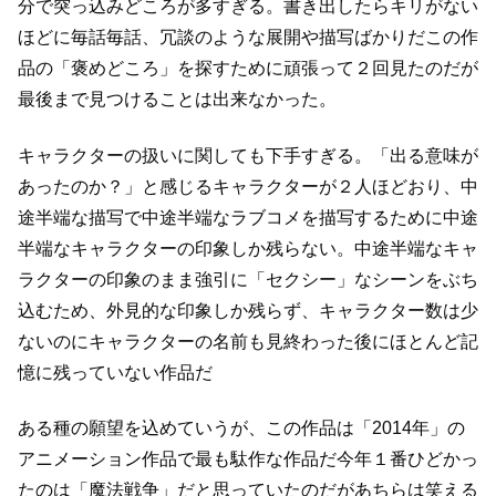
分で突っ込みどころが多すぎる。
書き出したらキリがない
ほどに毎話毎話、冗談のような展開や描写ばかりだ
この作
品の「褒めどころ」を探すために頑張って２回見たのだが
最後まで見つけることは出来なかった。
キャラクターの扱いに関しても下手すぎる。
「出る意味が
あったのか？」と感じるキャラクターが２人ほどおり、
中
途半端な描写で中途半端なラブコメを描写するために
中途
半端なキャラクターの印象しか残らない。
中途半端なキャ
ラクターの印象のまま強引に「セクシー」なシーンをぶち
込むため、
外見的な印象しか残らず、キャラクター数は少
ないのにキャラクターの名前も
見終わった後にほとんど記
憶に残っていない作品だ
ある種の願望を込めていうが、この作品は
「2014年」の
アニメーション作品で最も駄作な作品だ
今年１番ひどかっ
たのは「魔法戦争」だと思っていたのだが
あちらは笑える