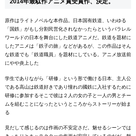
2014年最駄作アニメ賞受賞作、決定。
原作はライトノベルな本作品。
日本国有鉄道、いわゆる
「国鉄」がもし分割民営化されなかったらという
パラレル
ワールドの日本を舞台にした鉄道アニメだ。
鉄道を題材に
したアニメは「鉄子の旅」などがあるが、
この作品はそん
な鉄道でも「鉄道職員」を題材にしている。
アニメ放送前
にやや炎上した
学生でありながら「研修」という形で働ける日本、
主人公
である高山は鉄道好きであり憧れの國鉄に入社するために
研修に参加する
そこで彼は２人の女の子と一人の男とチー
ムを組むことになった
というところからストーリーが始ま
る
見だして感じるのは作画の不安定さだ。
魅せるシーンでは