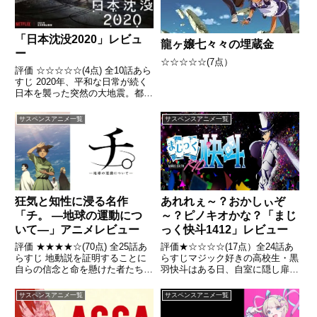
「日本沈没2020」レビュ
龍ヶ嬢七々々の埋蔵金
ー
☆☆☆☆☆(7点）
評価 ☆☆☆☆☆(4点) 全10話あら
すじ 2020年、平和な日常が続く
日本を襲った突然の大地震。都内
に住むごく普通の家族、武藤家の
歩(あゆむ)と剛(ごう)の姉弟は引
サスペンスアニメ一覧
サスペンスアニメ一覧
用- Wikipedia
狂気と知性に浸る名作
あれれぇ～？おかしぃぞ
「チ。 ―地球の運動につ
～？ピノキオかな？「まじ
いて―」アニメレビュー
っく快斗1412」レビュー
評価 ★★★★☆(70点) 全25話あ
評価★☆☆☆☆(17点）全24話あ
らすじ 地動説を証明することに
らすじマジック好きの高校生・黒
自らの信念と命を懸けた者たちの
羽快斗はある日、自室に隠し扉が
物語。 引用- Wikipedia
あることを発見する。それは、8
年前にマジックの最中に事故死し
サスペンスアニメ一覧
サスペンスアニメ一覧
た世界的マジシャンの父・黒羽盗
一が仕掛けた最後のマジックだっ