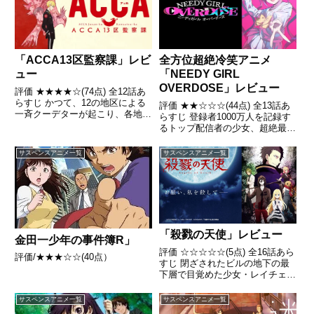
た
「ACCA13区監察課」レビ
全方位超絶冷笑アニメ
ュー
「NEEDY GIRL
OVERDOSE」レビュー
評価 ★★★★☆(74点) 全12話あ
らすじ かつて、12の地区による
評価 ★★☆☆☆(44点) 全13話あ
一斉クーデターが起こり、各地区
らすじ 登録者1000万人を記録す
ごとによる自治が認められた経緯
るトップ配信者の少女、超絶最か
があるドーワー王国は、現在13
わてんしちゃん──通称「超てん
の自治区から構成されている。引
ちゃん」の活躍を見ない日はな
サスペンスアニメ一覧
サスペンスアニメ一覧
用- Wikipedia
い。インターネット、テレビ、ラ
イブを問わず、彼女はファンの歓
声の中にいる。そ引用...
「殺戮の天使」レビュー
金田一少年の事件簿R」
評価 ☆☆☆☆☆(5点) 全16話あら
評価/★★★☆☆(40点）
すじ 閉ざされたビルの地下の最
下層で目覚めた少女・レイチェ
ル。記憶を失っていた彼女は、死
神のような鎌を持った殺人鬼・ザ
サスペンスアニメ一覧
サスペンスアニメ一覧
ックに遭遇する引用- Wikipedia