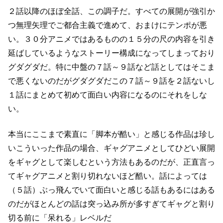
２話以降のほぼ全話、この調子だ。
すべての展開が強引か
つ無理矢理でご都合主義で進めて、おまけにテンポが悪
い。
３０分アニメではあるものの１５分の尺の内容を引き
延ばしているような
ストーリー構成になってしまっており
グダグダだ。
特に中盤の７話～９話など話としてはそこま
で悪くないのだがグダグダだ
この７話～９話を２話ないし
１話にまとめて初めて面白い内容になるのにそれをしな
い。
本当にここまで素直に「脚本が酷い」と感じる作品は珍し
い
こういった作品の場合、ギャグアニメとしてひどい展開
を
ギャグとして楽しむという方法もあるのだが、
正直言っ
てギャグアニメと割り切れないほど酷い。
話によっては
（５話）ぶっ飛んでいて面白いと感じる話もあるにはある
のだが
ほとんどの話は突っ込み所が多すぎてギャグと割り
切る前に「呆れる」レベルだ