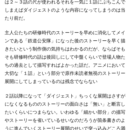
は２～３話の尺が使われる
それを一気に１話にぶちこんで
しまえばダイジェストのような
内容になってしまうのは当
たり前だ。
主人公たちの研修時代のストーリーを早めに消化して
メイ
ンである「鉄道公安隊」になった後のストーリーを早く描
きたいという
制作側の気持ちはわかるのだが、ならばそも
そも研修時代の話は
後回しにして中盤くらいで登場人物た
ちの過去として描写すればよかった話だ。
アニメにおいて
大切な「１話」という部分で
原作未読者無視のストーリー
展開にしてしまっているのは残念でならない
２話以降になって「ダイジェスト」ちっくな展開はさすが
になくなるものの
ストーリーの面白さは「無い」と断言し
たいくらいにつまらない。
いわゆる「細かい部分」の描写
やストーリーを省いているせいなのだろうが
箇条書きのよ
うに進んでいくストーリー展開のせいで突っ込みどころ満