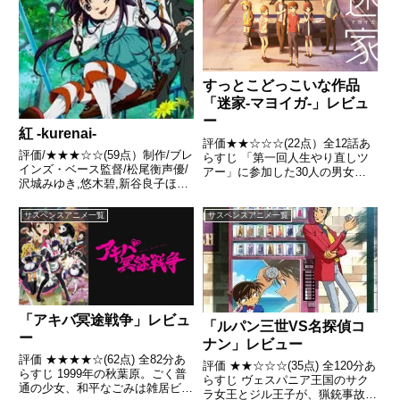
すっとこどっこいな作品
「迷家‐マヨイガ‐」レビュ
ー
紅 -kurenai-
評価★★☆☆☆(22点）全12話あ
評価/★★★☆☆(59点）制作/ブレ
らすじ 「第一回人生やり直しツ
インズ・ベース監督/松尾衡声優/
アー」に参加した30人の男女。
沢城みゆき,悠木碧,新谷良子ほか
彼らは行方不明者になり人生をや
全12話あらすじ五月雨荘に住む
り直すためバスに乗り込み、都市
駆け出しの揉め事処理屋・紅真九
伝説として語られる「納鳴村（な
サスペンスアニメ一覧
サスペンスアニメ一覧
郎の元へ、恩人であり尊敬する大
なきむら）」に向かっていた。し
先輩・柔沢紅香が1人の少女を連
かし着いた村に人の気配はな...
れて来た。世界屈指の...
「アキバ冥途戦争」レビュ
「ルパン三世VS名探偵コ
ー
ナン」レビュー
評価 ★★★★☆(62点) 全82分あ
評価 ★★☆☆☆(35点) 全120分あ
らすじ 1999年の秋葉原。ごく普
らすじ ヴェスパニア王国のサク
通の少女、和平なごみは雑居ビル
ラ女王とジル王子が、猟銃事故で