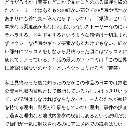
どうだろうか（苦笑）
どこかで見たことのある爆弾を絡め
たストーリーではあるものの
細かい部分での描写や流れが
あまりにも雑で突っ込んだらキリがない。
「爆弾」という
本来なら緊迫感が出なければならないストーリーなのに
ハ
ラハラする、ドキドキするというような感情は一切生まれ
ず
セクシーな描写やギャグ要素があるわけでもない。
細か
い部分にツッコミをしながら見終わった頃にはツッコミに
疲れてしまっている。
２話の最大のツッコミは「この世界
に警察は居ないのか？」というツッコミだろう（苦笑）
私は見終わった後に知ったのだが
この作品の日本では鉄道
公安＝地域内警察として機能しているらしい
はっきりいっ
てこの説明はしなければならなかった。
主人公たちが拳銃
を持てる理由、警察が仕事をしていない理由、
事件の捜査
し過ぎな理由など地域内警察の役割もあるという説明だけ
で
疑問が一気に解決されるのにアニメ内での説明はない。