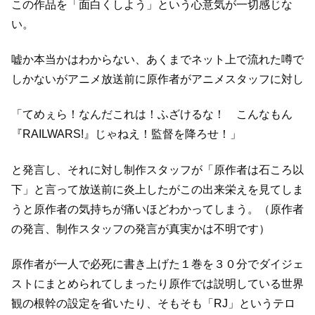
この作品を「面白くしよう」という心意気が一切感じな
い。
嘘か本当かはわからない、あくまでネット上で流れた噂で
しかないが
アニメ放送前に原作者がアニメスタッフに対し
「てめぇら！なんだこれは！ふざけるな！
こんなもん
『RAILWARS!』じゃねえ！監督を降ろせ！」
と発言し、それに対し制作スタッフが「原作者は石ころ以
下」と言って放送前に炎上したが
この出来栄えを見てしま
うと原作者の気持ちが痛いほどわかってしまう。
（原作者
の発言、制作スタッフの発言が真実かは不明です）
原作者が一人で必死に書き上げた１巻を３０分でダイジェ
ストにまとめられてしまったり
原作では説明している世界
観の根幹の設定を省いたり、
そもそも「RJ」というテロ