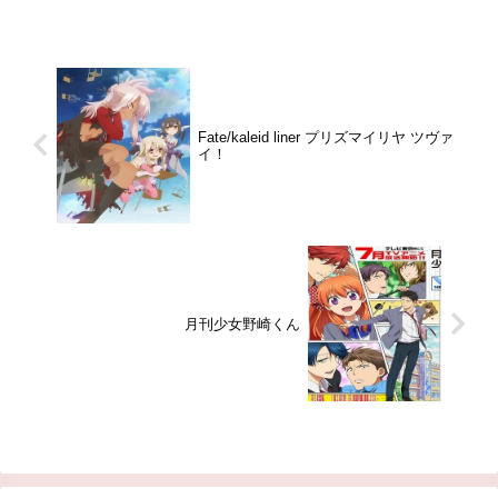
の一室にあるメイドカフェ「とん
死亡した。そのニュースは世界的
とことん」で憧れのメイドになる
に報道され、ルパン三世や江戸川
引用- Wikipedia
コナンの耳にも入る。引用-
Wikipedia
Fate/kaleid liner プリズマイリヤ ツヴァ
イ！
月刊少女野崎くん