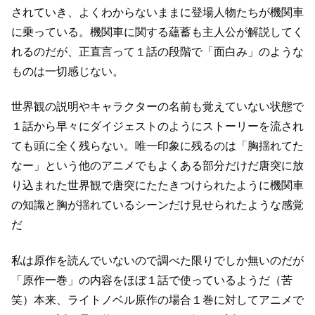
されていき、
よくわからないままに登場人物たちが機関車
に乗っている。
機関車に関する蘊蓄も主人公が解説してく
れるのだが、
正直言って１話の段階で「面白み」のような
ものは一切感じない。
世界観の説明やキャラクターの名前も覚えていない状態で
１話から早々にダイジェストのようにストーリーを流され
ても頭に全く残らない。
唯一印象に残るのは「胸揺れてた
なー」という他のアニメでもよくある部分だけだ
唐突に放
り込まれた世界観で唐突にたたきつけられたように機関車
の知識と
胸が揺れているシーンだけ見せられたような感覚
だ
私は原作を読んでいないので調べた限りでしか無いのだが
「原作一巻」の内容をほぼ１話で使っているようだ（苦
笑）
本来、ライトノベル原作の場合１巻に対してアニメで