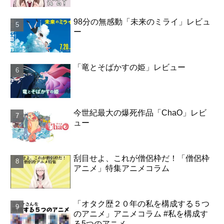
98分の無感動「未来のミライ」レビュ
ー
「竜とそばかすの姫」レビュー
今世紀最大の爆死作品「ChaO」レビ
ュー
刮目せよ、これが僧侶枠だ！「僧侶枠
アニメ」特集アニメコラム
「オタク歴２０年の私を構成する５つ
のアニメ」アニメコラム #私を構成す
る5つのアニメ