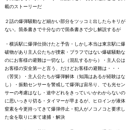
載のストーリーだ
２話の爆弾騒動など細かい部分をツッコミ出したらキリが
ない。
箇条書きで十分なので箇条書きで少し解説するが
・横浜駅に爆弾仕掛けたと予告
・しかし本当は東京駅に爆
破物があり主人公たちが捜索
・ブラフではない爆破騒動な
のにお客様の避難は一切なし（混乱するから）
・主人公は
お客様の安全第一と言う、だけどお客様の避難は・・・
（苦笑）
・主人公たちが爆弾解体（知識はあるが経験はな
し）
・振動センサーを警戒して爆弾は宙吊り、でも光セン
サーの考慮はなし
・途中どれをきっていいかわからないの
に思いっきり切る
・タイマーが早まるが、ヒロインが液体
窒素を今更持ってきて爆弾停止
・犯人がノコノコと要求し
た金を取りに来て逮捕
・解決