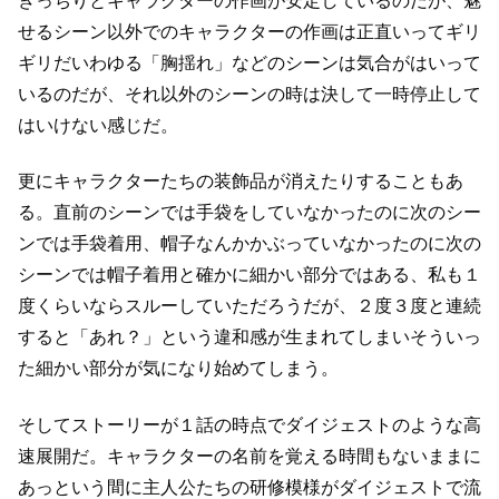
きっちりとキャラクターの作画が安定しているのだが、
魅
せるシーン以外でのキャラクターの作画は正直いってギリ
ギリだ
いわゆる「胸揺れ」などのシーンは気合がはいって
いるのだが、
それ以外のシーンの時は決して一時停止して
はいけない感じだ。
更にキャラクターたちの装飾品が消えたりすることもあ
る。
直前のシーンでは手袋をしていなかったのに次のシー
ンでは手袋着用、
帽子なんかかぶっていなかったのに次の
シーンでは帽子着用と
確かに細かい部分ではある、私も１
度くらいならスルーしていただろう
だが、２度３度と連続
すると「あれ？」という違和感が生まれてしまい
そういっ
た細かい部分が気になり始めてしまう。
そしてストーリーが１話の時点でダイジェストのような高
速展開だ。
キャラクターの名前を覚える時間もないままに
あっという間に主人公たちの研修模様がダイジェストで流