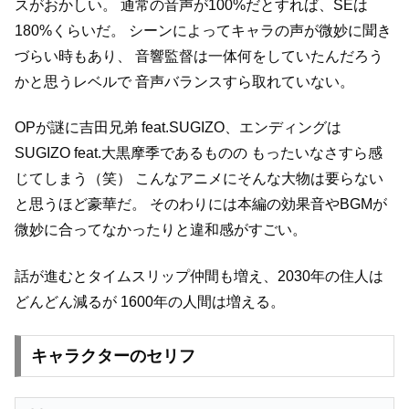
スがおかしい。
通常の音声が100%だとすれば、SEは
180%くらいだ。
シーンによってキャラの声が微妙に聞き
づらい時もあり、
音響監督は一体何をしていたんだろう
かと思うレベルで
音声バランスすら取れていない。
OPが謎に吉田兄弟 feat.SUGIZO、エンディングは
SUGIZO feat.大黒摩季であるものの
もったいなさすら感
じてしまう（笑）
こんなアニメにそんな大物は要らない
と思うほど豪華だ。
そのわりには本編の効果音やBGMが
微妙に合ってなかったりと違和感がすごい。
話が進むとタイムスリップ仲間も増え、2030年の住人は
どんどん減るが
1600年の人間は増える。
キャラクターのセリフ