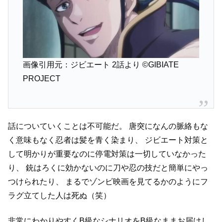
画像引用元：ジビエート 2話より
©GIBIATE
PROJECT
話についていくことは不可能だ。
唐突になんの脈絡もな
く意味もなく忍者は髪を青く染まり、
ジビエート対策と
して明かりが重要なのに停電対策は一切していなかった
り、
銃はろくに効かないのに刀や忍の技だと簡単にやっ
つけられたり、
まるでゾンビ映画を見てるかのようにフ
ラグ立てした人は死ぬ（笑）
非常にわかりやすくB級なシナリオをB級なままお届けし