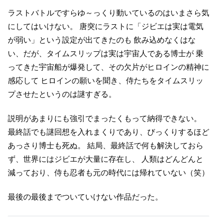
ラストバトルですらゆ～っくり動いているのはいまさら気
にしてはいけない。
唐突にラストに「ジビエは実は電気
が弱い」という設定が出てきたのも
飲み込めなくはな
い、だが、タイムスリップは実は宇宙人である博士が
乗
ってきた宇宙船が爆発して、その欠片がヒロインの精神に
感応して
ヒロインの願いを聞き、侍たちをタイムスリッ
プさせたというのは謎すぎる。
説明があまりにも強引でまったくもって納得できない。
最終話でも謎回想を入れまくりであり、びっくりするほど
あっさり博士も死ぬ。
結局、最終話で何も解決しておら
ず、世界にはジビエが大量に存在し、
人類はどんどんと
減っており、侍も忍者も元の時代には帰れていない（笑）
最後の最後までついていけない作品だった。