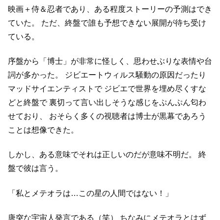
映画＋侍＆忍者であり、ある程度ストーリーの予測はでき
ていた。
ただ、終盤で誰も予想できない展開が待ち受け
ている。
序盤から「博士」が非常に怪しく、思わせぶりな表情や台
詞が多かった。
ジビエートウィルス騒動の原因だったり
マッドサイエンティストで
ジビエで世界を埋め尽くすな
どと終盤で
裏切って言い出しそうな感じをぷんぷん匂わ
せており、
おそらく多くの視聴者は博士が黒幕であろう
ことは想像できた。
しかし、ある意味でそれは正しいのだが意味不明だ。
終
盤で彼は言う。
「私とメテオラは…この星の人間ではない！」
唐突な宇宙人発言である（笑）
ちなみにメテオラとはず