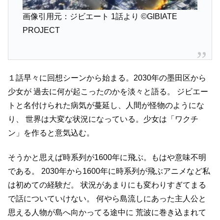
画像引用元：ジビエート 1話より
©GIBIATE
PROJECT
１話早々に回想シーンから始まる。2030年の墨田区から
少女が
過去に何が起こったのかを淡々と語る。
ジビエー
トと名付けられた病気が蔓延し、人間が怪物のようにな
り、
世界は大変な状況になっている。少女は「ワクチ
ン」を作ると意気込む。
そうかと思えば時系列が1600年に飛ぶ。もはや意味不明
である。
2030年から1600年に時系列が飛ぶアニメなど私
は初めての経験だ。
状況があまりにも変わりすぎてまる
で話についていけない。
何やら島流しにあった主人公と
思える人物が島へ向かってる途中に
荒波に巻き込まれて