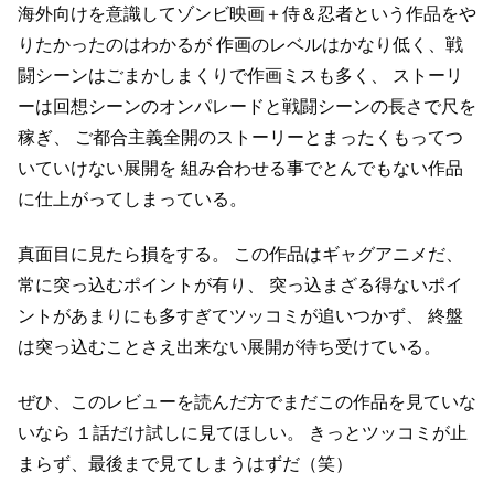
海外向けを意識してゾンビ映画＋侍＆忍者という作品をや
りたかったのはわかるが
作画のレベルはかなり低く、戦
闘シーンはごまかしまくりで作画ミスも多く、
ストーリ
ーは回想シーンのオンパレードと戦闘シーンの長さで尺を
稼ぎ、
ご都合主義全開のストーリーとまったくもってつ
いていけない展開を
組み合わせる事でとんでもない作品
に仕上がってしまっている。
真面目に見たら損をする。
この作品はギャグアニメだ、
常に突っ込むポイントが有り、
突っ込まざる得ないポイ
ントがあまりにも多すぎてツッコミが追いつかず、
終盤
は突っ込むことさえ出来ない展開が待ち受けている。
ぜひ、このレビューを読んだ方でまだこの作品を見ていな
いなら
１話だけ試しに見てほしい。
きっとツッコミが止
まらず、最後まで見てしまうはずだ（笑）