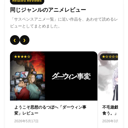
Related Reviews
同じジャンルのアニメレビュー
「サスペンスアニメ一覧」に近い作品を、あわせて読めるレ
ビューとしてまとめました。
‹
›
★☆☆☆☆
★★★★☆
ン事
不毛遊戯で飯は食えない「死亡遊戯で飯を
狂気と知
食う。」レビュー
について
2026年3月22日
2025年10