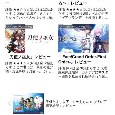
ー
る〜」レビュー
評価 ★★☆☆☆(20点) 全12話あ
評価 ★★★★☆(66点) 全12話あ
らすじ 虐めが原因で引きこもり
らすじ 救済難度S級レベルの世界
となっていた主人公は女神に魔法
「ゲアブランデ」を救済すること
レベル四桁にも及ぶチート魔力を
になった新米女神・リスタルテ
与えられ、王子ラインハルト・オ
は、チート級のスキルを持った勇
ファンタジーアニメ一覧
ファンタジーアニメ一覧
ルテアスとして魔法のある世界に
者・竜宮院聖哉を召喚する。引
転生することとなった引用-
用- Wikipedia
Wikipedia
「刀使ノ巫女」レビュー
「Fate/Grand Order-First
Order-」レビュー
評価 ★★★☆☆(43点) 全12話あ
らすじ この世には、異形の化け
評価 (45点) 全70分あらすじ 人理
物・荒魂を祓う刀使（とじ）と呼
継続保証機関・カルデアにマスタ
ばれる少女たちがいた。引用-
ー適性を見込まれ招聘された藤丸
Wikipedia
立香。彼は初めて訪れたカルデア
の施設内で、物静かな少女マシ
ュ・キリエライトと出会う。引
用- Wikipedia
子供だまし以下「ドラえもん のび太の宇
宙英雄記」レビュー