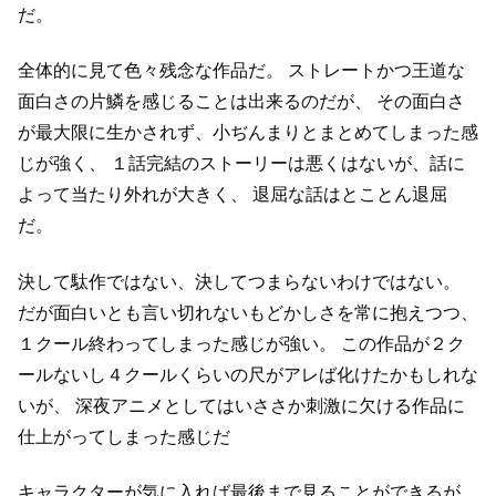
だ。
全体的に見て色々残念な作品だ。
ストレートかつ王道な
面白さの片鱗を感じることは出来るのだが、
その面白さ
が最大限に生かされず、小ぢんまりとまとめてしまった感
じが強く、
１話完結のストーリーは悪くはないが、話に
よって当たり外れが大きく、
退屈な話はとことん退屈
だ。
決して駄作ではない、決してつまらないわけではない。
だが面白いとも言い切れないもどかしさを常に抱えつつ、
１クール終わってしまった感じが強い。
この作品が２ク
ールないし４クールくらいの尺がアレば化けたかもしれな
いが、
深夜アニメとしてはいささか刺激に欠ける作品に
仕上がってしまった感じだ
キャラクターが気に入れば最後まで見ることができるが、