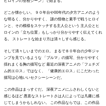
ヒロインの登校シーン」で始まる。
どこか懐かしい。
９０年台や00年代の夕方アニメのよう
な明るく、分かりやすく、
謎の怪物と素手で戦うヒロイ
ンと、その模様をスケッチする主人公という
主人公とヒ
ロインの「立ち位置」もしっかり分かりやすく伝えてくれ
る。
ストレートな始まり方は清々しすら感じる。
そして清々しいまでのエロ。
まるで８０年台の少年ジャ
ンプを見ているような
「ブルマ」の描写、分かりやすく
揺れまくる胸の描写など
最近の深夜アニメの「フェチズ
ム的エロス」ではなく、
「健康的エロス」にこだわった
描写は心地いいセクシーシーンだ。
この作品はまっすぐだ。
深夜アニメにふさわしくないと
感じるほど
愚直なストレートさは人によっては凡庸に感
じてしまうかもしれない。
この作品ならでは、この作品