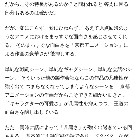
だからこその特長があるのか？と問われると
答えに困る
部分もあるのは確かだ。
だが、変にこらず、変にひねらず、
あえて原点回帰のよ
うなアニメにおけるまっすぐな面白さを感じさせてくれ
る。
そのまっすぐな面白さを「京都アニメーション」に
よる作画の豪華さが
後押しする。
単純な戦闘シーン、単純なギャグシーン、単純な会話のシ
ーン。
そういった他の製作会社ならこの作品の凡庸性が
強く出て
つまらなくなってしまうようなシーンを、
京都
アニメーションの作画だからこそできる細かい動きと、
「キャラクターの可愛さ」が凡庸性を抑えつつ、
王道の
面白さを醸し出している
ただ、同時に話によって「凡庸さ」が強く出過ぎている回
もある。
基本的に１話完結の話であり、ドタバタしなが