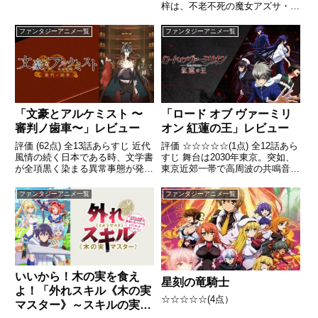
梓は、不老不死の魔女アズサ・ア
イザワとなって異世界に転生した
引用- Wikipedia
ファンタジーアニメ一覧
ファンタジーアニメ一覧
「文豪とアルケミスト 〜
「ロード オブ ヴァーミリ
審判ノ歯車〜」レビュー
オン 紅蓮の王」レビュー
評価 (62点) 全13話あらすじ 近代
評価 ☆☆☆☆☆(1点) 全12話あら
風情の続く日本である時、文学書
すじ 舞台は2030年東京。突如、
が全項黒く染まる異常事態が発生
東京近郊一帯で高周波の共鳴音が
し、同時にそれらの文学書が始め
観測され、同時に街は紅い霧に包
からなかったかのように人々の記
まれる。そして、その音を聞いた
ファンタジーアニメ一覧
ファンタジーアニメ一覧
憶からも消えていった。引用-
ものは、動物、人問わず、意識を
Wikipedia
失ってしまう。引用- Wikipedia
いいから！木の実を食え
星刻の竜騎士
よ！「外れスキル《木の実
☆☆☆☆☆(4点）
マスター》～スキルの実