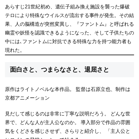
あらすじ
21世紀初め、遺伝子組み換え施設を襲った爆破
テロにより特殊なウイルスが流出する事件が発生。その結
果、人の脳構造が突然変異し、『ファントム』と呼ばれる
幽霊や妖怪を認識できるようになった、そして子供たちの
中には､ファントムに対抗できる特殊な力を持つ能力者も
現れた。
面白さと、つまらなさと、退屈さと
原作はライトノベルな本作品。
監督は石原立也、制作は
京都アニメーション
見だして感じるのは非常に丁寧な説明だろう。
どんな世
界で、どんな人が主人公なのか。
導入部分で作品の雰囲
気をくどさを感じさせず、さらりと紹介し、
「主人公と