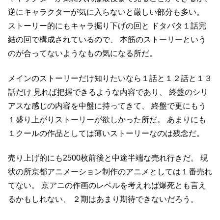
逆にキャラクターが気に入らないと厳しい部分も多い。
ストーリー的にもキャラ掘り下げの回と
ドタバタ１話完
結の回で構成されているので、
本筋のストーリーという
のが合ってないようなもの気になる所だ。
メインのストーリーだけ知りたいなら１話と１２話と１３
話だけ
見れば把握できるような内容であり、
終盤のシリ
アスな感じの内容を中盤に持ってきて、
終盤で更にもう
１盛り上がりストーリーが欲しかった所だ。
あまりにも
１クールの作品としては薄いストーリーなのは残念だ。
売り上げ的にも2500枚前後と中途半端な売れ行きだ。
現
状の所京都アニメーション制作のアニメとしては１番売れ
てない。
京アニの作画のレベルを考えれば爆死とも言え
るかもしれない、
２期はあまり期待できないだろう。