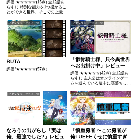
（食べたら死ぬ）を無限に
評価 ★☆☆☆☆(15点) 全12話あ
食べられるようになった件
らすじ 特別な能力を1つ授かるこ
とができる世界。そこで史上最高
について～」アニメレビュ
の冒険者を目指す少年・ライトが
ー
手に入れたのは、戦闘能力皆無、
ファンタジーアニメ一覧
ファンタジーアニメ一覧
木の実栽培に特化した外れスキル
《木の実マスター》だった……引
用- Wikiped...
「骸骨騎士様、只今異世界
BUTA
へお出掛け中」レビュー
評価/★★★☆☆(57点）
評価 ★★★☆☆(42点) 全12話あ
らすじ 主人公はオンラインゲー
ムを遊んでいる途中に寝落ちして
しまったのだが、次に起きるとど
ういうわけかそのオンラインゲー
ファンタジーアニメ一覧
ファンタジーアニメ一覧
ムの世界に、自身のゲームキャラ
クターであるアークの姿と能力で
転移した引用- Wik...
なろうの出がらし「実は
「慎重勇者 〜この勇者が
俺、最強でした?」レビュ
俺TUEEEくせに慎重すぎ