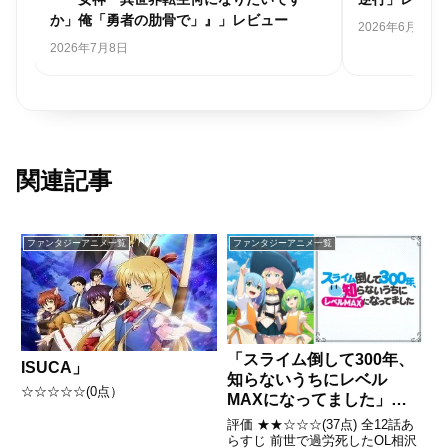
か」俺「勇者の肋骨で」』」レビュー
2026年6月21日
2026年7月8日
関連記事
ファンタジーアニメ一覧
ファンタジーアニメ一覧
「スライム倒して300年、
ISUCA」
知らないうちにレベル
☆☆☆☆☆(0点）
MAXになってました」レ
ビュー
評価 ★★☆☆☆(37点) 全12話あ
らすじ 前世で過労死したOL相沢