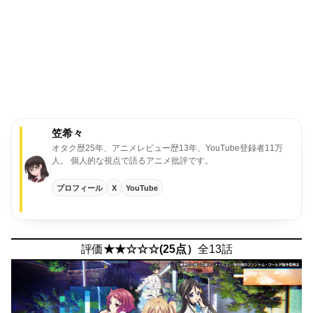
笠希々
オタク歴25年、アニメレビュー歴13年、YouTube登録者11万
人。
個人的な視点で語るアニメ批評です。
プロフィール
X
YouTube
評価
★★☆☆☆(25点）
全13話