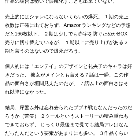
作品の場合は勢いで誤魔化すことも出来ていない。
売上的にはシャレにならないくらいの爆死。
１期の売上
枚数は正確に出ておらず、Amazonランキングなどの予想
だと166枚以下。
２期は少しでも赤字を防ぐためかBOX
売りに切り替えているが、
１期以上に売り上げがある２
期と言うのはないので爆死だろう。
個人的には「エンテイ」のデザインと礼央子のキャラは好
きだった、
彼女がメインとも言える７話は一瞬、この作
品の面白さが垣間見えたのだが、
７話以上の面白さはそ
れ以降になかった。
結局、序盤以外は忘れ去られたブブキ戦もなんだったのだ
ろうか（苦笑）
２クールというストーリーの積み重ねも
できておらず、
じっくり最後まで見ても結局アレはなん
だったんだという要素があまりにも多い。
３作品くらい