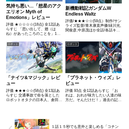
気持ち悪い…「想星のアク
新機動戦記ガンダムW
エリオン Myth of
Endless Waltz
Emotions」レビュー
評価/★★★☆☆(59点）制作/サン
評価 ★☆☆☆☆(18点) 全12話あ
ライズ監督/青木康直声優/緑川光,
らすじ 「思い出して、翅（は
関俊彦,中原茂ほか全話/各話キャ
ね）があったころのことを」1万
プ画付き感想はこちらあらすじか
2千年前の想いに応え、繋がった
つての戦いから1年。全ての武力
のは欠けたこころ。太陽と月と火
を放棄して平和への道を進む世界
ロボット
ロボット
星が出会うとき、新たな合体の調
に対し、トレーズ・クシュリナー
べが流れる引用- Wikipedia
ダの実子を名乗る少...
「プラネット・ウィズ」レ
「ナイツ&マジック」レビ
ビュー
ュー
評価 93点 全12話あらすじ 「お
評価 ★★★☆☆(58点) 全13話あ
れは、おれが味方したい人達の味
らすじ 交通事故で命を落とした
方だ。そんだけだ！」過去の記憶
ロボットオタクの日本人、倉田翼
を失いながらも、平穏に暮らして
は、異世界のエルネスティ・エチ
いた高校生・黒井宗矢。引用-
ェバルリアに転生する。引用-
Wikipedia
Wikipedia
１話１５秒でも意外と楽しめる「コチン