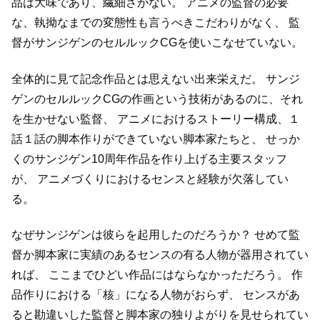
品は大味であり、繊細さがない。
アニメの監督の必要
な、執拗なまでの変態性も言うべきこだわりがなく、
監
督がサンジゲンのセルルックCGを使いこなせていない。
全体的に見て記念作品とは思えない出来栄えだ。
サンジ
ゲンのセルルックCGの作画という技術があるのに、それ
を生かせない監督、
アニメにおけるストーリー構成、１
話１話の脚本作りができていない脚本家たちと、
せっか
くのサンジゲン10周年作品を作り上げる主要スタッフ
が、
アニメづくりにおけるセンスと経験が欠落してい
る。
なぜサンジゲンは彼らを起用したのだろうか？
せめて監
督か脚本家に実績のあるセンスの有る人物が器用されてい
れば、
ここまでひどい作品にはならなかっただろう。
作
品作りにおける「核」になる人物がおらず、
センスがあ
ると勘違いした監督と脚本家の独りよがりを見せられてい