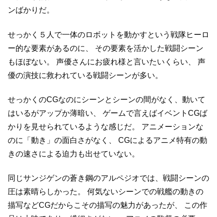
ンばかりだ。
せっかく５人で一体のロボットを動かすという戦隊ヒーロ
ー的な要素があるのに、
その要素を活かした戦闘シーン
もほぼない。
声優さんにお疲れ様と言いたいくらい、
声
優の演技に救われている戦闘シーンが多い。
せっかくのCGなのにシーンとシーンの間がなく、動いて
はいるがアップか薄暗い、
ゲームで言えばイベントCGば
かりを見せられているような感じだ。
アニメーションな
のに「動き」の面白さがなく、
CGによるアニメ特有の動
きの速さによる迫力も出せていない。
同じサンジゲンの蒼き鋼のアルペジオでは、戦闘シーンの
圧は素晴らしかった。
何気ないシーンでの戦艦の動きの
描写などCGだからこその描写の魅力があったが、
この作