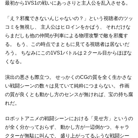
最初から1VS1の戦いにあっさりと主人公を乱入させる。
「え？邪魔できないんじゃないの？」という視聴者のツッ
コミを無視し、
主人公はヒロインをかばう、
それだけな
らまだしも他の仲間が列車による物理攻撃で敵を邪魔す
る。
もう、この時点でまともに見てる視聴者は居ないだ
ろう。
ちなみにこの1VS1バトルは２クール目からほぼな
くなる。
演出の悪さも際立つ。
せっかくのCGの質を全く生かさな
い戦闘シーンの数々は見ていて純粋につまらない。
作画
の質が良くとも動かし方のセンスが無ければ、宝の持ち腐
れだ。
ロボットアニメの戦闘シーンにおける「見せ方」というの
が全く分かっておらず、
動かし方が一辺倒かつ、キャラ
クターが無駄に叫んで、
盛り上がってるふうな戦闘シー