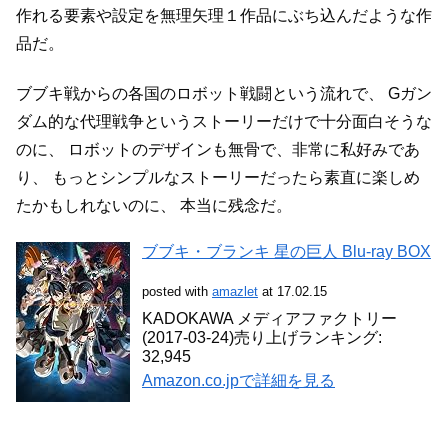
作れる要素や設定を無理矢理１作品にぶち込んだような作
品だ。
ブブキ戦からの各国のロボット戦闘という流れで、
Gガン
ダム的な代理戦争というストーリーだけで十分面白そうな
のに、
ロボットのデザインも無骨で、非常に私好みであ
り、
もっとシンプルなストーリーだったら素直に楽しめ
たかもしれないのに、
本当に残念だ。
ブブキ・ブランキ 星の巨人 Blu-ray BOX
posted with
amazlet
at 17.02.15
KADOKAWA メディアファクトリー
(2017-03-24)
売り上げランキング:
32,945
Amazon.co.jpで詳細を見る