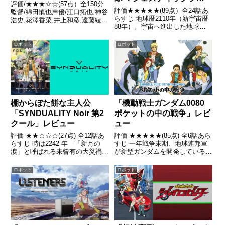
評価/★★★☆☆(57点）全150分
ンス」レビュー
評価★★★★★(89点）全24話あ
監督/綿田慎也声優/江口拓也,神谷
らすじ 地球暦2110年（新宇宙暦
浩史,花澤香菜,井上和彦,遠藤綾ほ
88年）。宇宙へ進出した地球人
か全話/各話キャプ画付き感想は
類に対して謎の勢力「ウルガル」
こちら あらすじ決して交わるは
が攻勢を開始したため、地球は滅
ずのなかった２つの運命――。地
ロボット
ロボット
亡の危機に陥る引用 - Wikipedia
球連邦軍司令官フリット・アスノ
の息子、アセム・...
棚からぼた餅な主人公
「機動戦士ガンダム0080
「SYNDUALITY Noir 第2
ポケットの中の戦争」レビ
クール」レビュー
ュー
評価 ★★☆☆☆(27点) 全12話あ
評価 ★★★★★(85点) 全6話あら
らすじ 時は2242 年―「新月の
すじ 一年戦争末期、地球連邦軍
涙」と呼ばれる未曾有の大災禍に
が新型ガンダムを開発していると
より地下深くへと逃れた人類は地
いう情報を掴んだジオン公国軍の
下都市国家「アメイジア」の崩壊
特殊部隊「サイクロプス隊」は、
ロボット
ロボット
という事件を経て、再び地上で生
機体を奪取すべく北極の連邦軍基
きる希望を持ち歩みはじめてい
地を襲撃する。引用- Wikipedia
た。引用- Wiki...