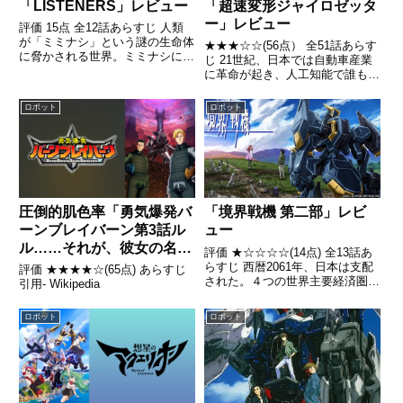
「LISTENERS」レビュー
「超速変形ジャイロゼッタ
ー」レビュー
評価 15点 全12話あらすじ 人類
が「ミミナシ」という謎の生命体
★★★☆☆(56点） 全51話あらす
に脅かされる世界。ミミナシに対
じ 21世紀、日本では自動車産業
抗して戦えるのは、戦闘メカ「イ
に革命が起き、人工知能で誰もが
クイップメント」。引用-
安全に運転出来る車・エーアイカ
Wikipedia
ーが開発された。引用- Wikipedia
ロボット
ロボット
圧倒的肌色率「勇気爆発バ
「境界戦機 第二部」レビ
ーンブレイバーン第3話ル
ュー
ル……それが、彼女の名前
評価 ★☆☆☆☆(14点) 全13話あ
だ」レビュー
らすじ 西暦2061年、日本は支配
評価 ★★★★☆(65点) あらすじ
された。４つの世界主要経済圏に
引用- Wikipedia
よって分割統治されるに至り、日
本人は隷属国の人間として虐げら
ロボット
ロボット
れる日々を送っていた引用-
Wikipedia