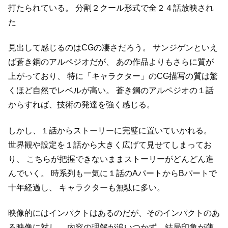
打たられている。
分割２クール形式で全２４話放映され
た
見出して感じるのはCGの凄さだろう。
サンジゲンといえ
ば蒼き鋼のアルペジオだが、
あの作品よりもさらに質が
上がっており、
特に「キャラクター」のCG描写の質は驚
くほど自然でレベルが高い。
蒼き鋼のアルペジオの１話
からすれば、技術の発達を強く感じる。
しかし、１話からストーリーに完璧に置いていかれる。
世界観や設定を１話から大きく広げて見せてしまってお
り、
こちらが把握できないままストーリーがどんどん進
んでいく。
時系列も一気に１話のAパートからBパートで
十年経過し、
キャラクターも無駄に多い。
映像的にはインパクトはあるのだが、そのインパクトのあ
る映像に対し、
内容の理解が追いつかず、結局印象が薄