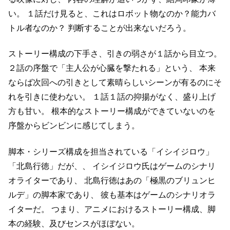
い。
１話だけ見ると、これはロボット物なのか？能力バ
トル者なのか？
判断することが出来ないだろう。
ストーリー構成の下手さ、引きの弱さが１話から目立つ。
２話の序盤で「主人公が心臓を撃たれる」という、
本来
ならば次回への引きとして素晴らしいシーンが有るのにそ
れを引きに使わない。
１話１話の抑揚がなく、盛り上げ
方も甘い。
根本的なストーリー構成ができていないのを
序盤からビンビンに感じてしまう。
脚本・シリーズ構成を担当されている「イシイジロウ」
「北島行徳」だが、、
イシイジロウ氏はゲームのシナリ
オライターであり、
北島行徳はあの「極黒のブリュンヒ
ルデ」の脚本家であり、
彼も基本はゲームのシナリオラ
イターだ。
つまり、アニメにおけるストーリー構成、脚
本の経験、及びセンスがほぼない。