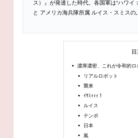
ス）』が発達した時代。各国軍は“ハワイ 
と アメリカ海兵隊所属 ルイス・スミス
目
濃厚濃密、これが令和的ロ
リアルロボット
襲来
ｲｻﾐｨｨｨ！
ルイス
テンポ
日本
嵐