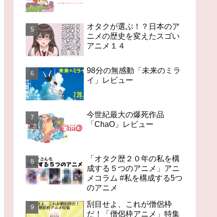
オタクが選ぶ！？日本のア
ニメの歴史を変えたスゴい
アニメ１４
98分の無感動「未来のミラ
イ」レビュー
今世紀最大の爆死作品
「ChaO」レビュー
「オタク歴２０年の私を構
成する５つのアニメ」アニ
メコラム #私を構成する5つ
のアニメ
刮目せよ、これが僧侶枠
だ！「僧侶枠アニメ」特集