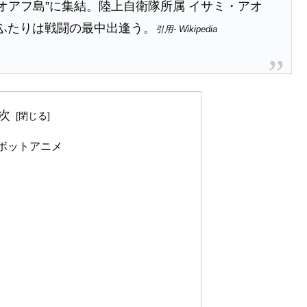
オアフ島”に集結。陸上自衛隊所属 イサミ・アオ
のふたりは戦闘の最中出逢う。
引用- Wikipedia
次
ボットアニメ