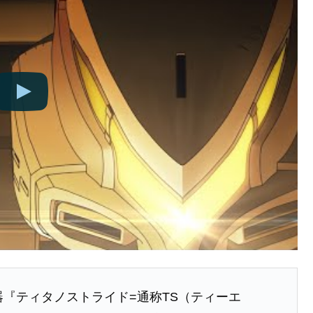
兵器『ティタノストライド=通称TS（ティーエ