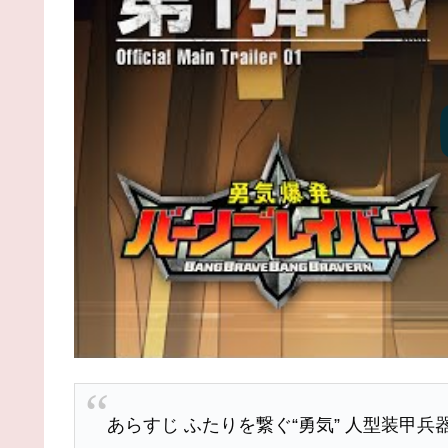
あらすじ ふたりを繋ぐ“勇気” 人型装甲