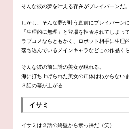
そんな彼の夢を叶える存在がブレイバーンだ
しかし、そんな夢が叶う直前にブレイバーン
「生理的に無理」と登場を拒否されてしまっ
ラブコメならともかく、ロボット相手に生理
落ち込んでいるメインキャラなどこの作品く
そんな彼の前に謎の美女が現れる。
海に打ち上げられた美女の正体はわからない
３話の幕が上がる
イサミ
イサミは２話の終盤から素っ裸だ（笑）