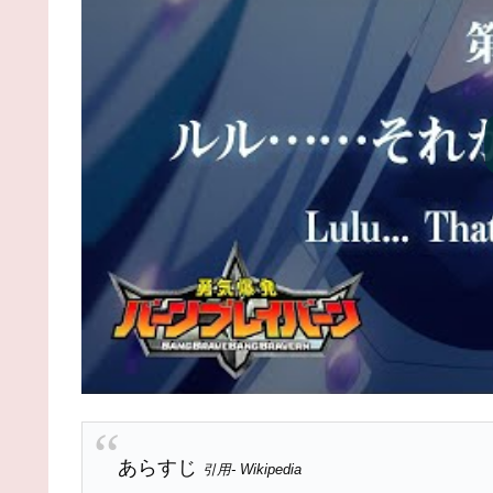
あらすじ
引用- Wikipedia