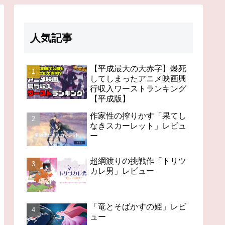
人気記事
【平成最大の大赤字】爆死
してしまったアニメ映画興
行収入ワーストランキング
【平成版】
作家性の搾りかす「果てし
なきスカーレット」レビュ
ー
超綱渡りの挑戦作「トリツ
カレ男」レビュー
「竜とそばかすの姫」レビ
ュー