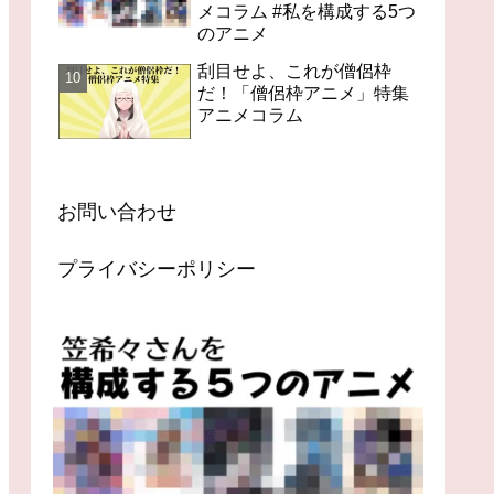
メコラム #私を構成する5つ
のアニメ
刮目せよ、これが僧侶枠
だ！「僧侶枠アニメ」特集
アニメコラム
お問い合わせ
プライバシーポリシー