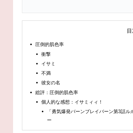
目
圧倒的肌色率
衝撃
イサミ
不満
彼女の名
総評：圧倒的肌色率
個人的な感想：イサミィィ！
「勇気爆発バーンブレイバーン第3話ル
ー