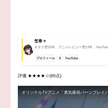
笠希々
オタク歴25年、アニメレビュー歴13年、YouT
プロフィール
X
YouTube
評価 ★★★★☆(65点)