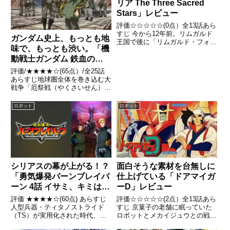
リア The Three Sacred
Stars」レビュー
評価☆☆☆☆☆(0点）全13話あら
すじ 今から12年前。リムガルド
ガンダム史上、もっとも地
王国で後に「リムガルド・フォー
味で、もっとも渋い。「機
ル」と名付けられた事件が発生。
動戦士ガンダム 鉄血のオ
世界各国から救助隊が派遣される
が、到着した彼らが見た物は動く
ルフェンズ」レビュー
評価/★★★★☆(65点）/全25話
もののいない無人の街だった。時
あらすじ地球圏全体を巻き込む大
は流れ現在。エナストリア...
戦争「厄祭戦（やくさいせん）」
が終結してから約300年後のP.D.
(Post Disaster)323年。新たに4つ
ロボット
ロボット
の経済圏が誕生した地球圏は軍事
を司る武力組織「ギャラルホル...
シリアスの幕が上がる！？
面白そうな素材を台無しに
「勇気爆発バーンブレイバ
仕上げている「ドアマイガ
ーン 4話 イサミ、キミはま
ーD」レビュー
だ、人というものを分かっ
評価 ★★★★☆(60点) あらすじ
評価☆☆☆☆☆(2点）全13話あら
ていないようだ」レビュー
人型兵器・ティタノストライド
すじ 京菓子の老舗に眠っていた
（TS）が実用化された時代、ハ
ロボットとメカイジュウとの戦い
ワイ・オアフ島での合同軍事演習
を描くスーパーロボットアニメ。