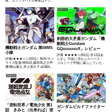
後。ガンプラバトル事業はヤジマ
商事が引き継ぐことになり、新し
い世界大会会場である「ヤジマス
ロボット
ロボット
タジアム」が建設される引用 -
Wikipedia
刹那的大矛盾ガンダム「機
動戦士Gundam
機動戦士ガンダム 第08MS
GQuuuuuuX」レビュー
小隊
評価 ★★★★☆(60点) 全12話あ
評価/★★★☆☆(50点）制作/サン
らすじ 宇宙に浮かぶスペース・
ライズ監督/神田武,飯田馬之介声
コロニーで平穏に暮らしていた女
優/檜山修之,井上喜久子,結城比呂
子高生アマテ・ユズリハは、少女
ほか全話/各話キャプ画付き感想
ニャアンと出会ったことで、モビ
はこちらあらすじ地球連邦軍パイ
ルスーツ決闘競技《クランバト
ロボット
ロボット
ロットシロー・アマダ少尉は東南
ル》に巻き込まれる。 引用-
アジア戦線に配属されることにな
Wikipedia
ったが、そこへ向か...
「逆転世界ノ電池少女 第1
ガンダムビルドファイター
話 きみと（出来れば）逆
ズ