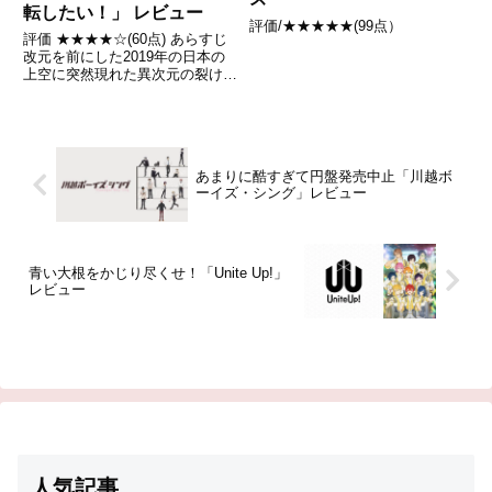
転したい！」 レビュー
評価/★★★★★(99点）
評価 ★★★★☆(60点) あらすじ
改元を前にした2019年の日本の
上空に突然現れた異次元の裂け目
には、天地逆転となった「真国日
本」という異世界が存在した。引
用- Wikipedia
あまりに酷すぎて円盤発売中止「川越ボ
ーイズ・シング」レビュー
青い大根をかじり尽くせ！「Unite Up!」
レビュー
人気記事