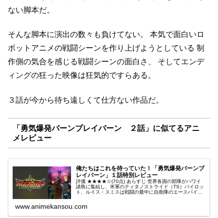
ない脚本だ。
そんな脚本に演出の数々も負けてない。
本気で面白いロ
ボットアニメの戦闘シーンを作り上げようとしている
制
作側の気合を感じる戦闘シーンの面白さ、
そしてエンデ
ィングの狂った映像は狂気的ですらある。
３話が今から待ち遠しくて仕方ない作品だ。
「勇気爆発バーンブレイバーン ２話」に似てるアニ
メレビュー
俺たちはこれを待っていた！「勇気爆発バーンブ
レイバーン」１話特別レビュー
評価 ★★★★☆(70点) あらすじ 世界各国の部隊がハワイ
諸島に集結し、米軍のティタノストライド（TS）パイロッ
ト、ルイス・スミスは戦闘の最中に自衛隊のエースパイロ
ット、イサミ・アオと出逢う引用- Wikipedia
www.animekansou.com