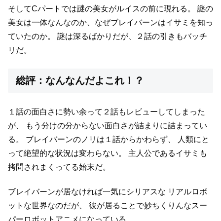
そしてCパートでは謎の美女がルイスの前に現れる。
謎の
美女は一体なんなのか、なぜブレイバーンはイサミを知っ
ていたのか。
謎は深るばかりだが、２話の引きもバッチ
リだ。
総評：なんなんだよこれ！？
１話の面白さに勢い余って２話もレビューしてしまった
が、
もう分けの分からない面白さが詰まりに詰まってい
る。
ブレイバーンのノリは１話からかわらず、
人類にと
って絶望的な状況は変わらない。
主人公であるイサミも
拷問されまくってる始末だ。
ブレイバーンが居なければ一気にシリアスな
リアルロボ
ットな世界なのだが、
彼が居ることで妙ちくりんなスー
パーロボットアニメになっている。