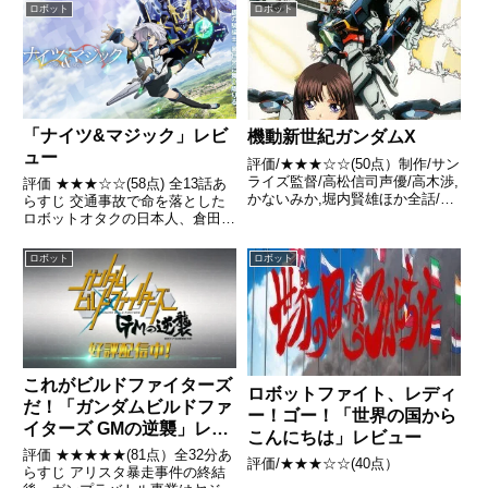
（アド・リムパック）中に地球外
2015年京都、京極大次郎は甘匠
ロボット
ロボット
から正体不明の武装勢力が襲来し
堂15代目店主として店を支えて
た引用- Wikipedia
いた。ある日、大次郎は店の地下
に眠るロボット・ドアマイ...
「ナイツ&マジック」レビ
機動新世紀ガンダムX
ュー
評価/★★★☆☆(50点）制作/サン
ライズ監督/高松信司声優/高木渉,
評価 ★★★☆☆(58点) 全13話あ
かないみか,堀内賢雄ほか全話/各
らすじ 交通事故で命を落とした
話キャプ画付き感想はこちらあら
ロボットオタクの日本人、倉田翼
すじアフターウォー (A.W.) 15
は、異世界のエルネスティ・エチ
年。人類と地球に壊滅的な打撃を
ェバルリアに転生する。引用-
ロボット
ロボット
与えた勝者無き大戦争、第7次宇
Wikipedia
宙戦争後の...
これがビルドファイターズ
ロボットファイト、レディ
だ！「ガンダムビルドファ
ー！ゴー！「世界の国から
イターズ GMの逆襲」レビ
こんにちは」レビュー
ュー
評価 ★★★★★(81点）全32分あ
評価/★★★☆☆(40点）
らすじ アリスタ暴走事件の終結