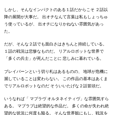
しかし、そんなインパクトのある１話だからこそ
２話以
降の展開が大事だ。
出オチなんて言葉は私もしょっちゅ
う使っているが、
出オチになりかねない雰囲気があっ
た。
だが、そんな２話でも面白さはきちんと持続している。
１話の戦況は悲惨なものだ。
リアルロボットな世界で
「多くの兵士」が死んだことに
悲しみに暮れている。
ブレイバーンという切り札はあるものの、
地球が危機に
瀕していることは変わらない。
この作品の基本はあくま
でリアルロボットなのだ
そういいたげな２話冒頭だ。
いうなれば「 マブラヴ オルタネイティヴ」な雰囲気すら
ある。
マブラブは絶望的な作品だ。
多くの命が失われ絶
望的な状況に何度も陥る。
そんな世界観にもし、戦況を