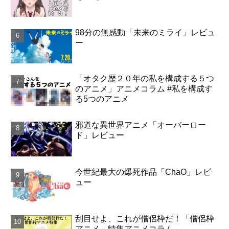
98分の無感動「未来のミライ」レビュ
ー
「オタク歴２０年の私を構成する５つ
のアニメ」アニメコラム #私を構成す
る5つのアニメ
邪道な異世界アニメ「オーバーロー
ド」レビュー
今世紀最大の爆死作品「ChaO」レビ
ュー
刮目せよ、これが僧侶枠だ！「僧侶枠
アニメ」特集アニメコラム