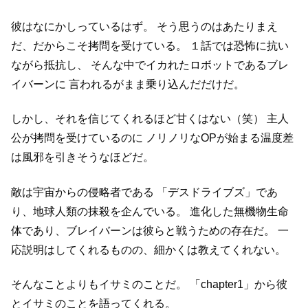
彼はなにかしっているはず。
そう思うのはあたりまえ
だ、だからこそ拷問を受けている。
１話では恐怖に抗い
ながら抵抗し、
そんな中でイカれたロボットであるブレ
イバーンに
言われるがまま乗り込んだだけだ。
しかし、それを信じてくれるほど甘くはない（笑）
主人
公が拷問を受けているのに
ノリノリなOPが始まる温度差
は風邪を引きそうなほどだ。
敵は宇宙からの侵略者である
「デスドライブズ」であ
り、地球人類の抹殺を企んでいる。
進化した無機物生命
体であり、ブレイバーンは彼らと戦うための存在だ。
一
応説明はしてくれるものの、細かくは教えてくれない。
そんなことよりもイサミのことだ。
「chapter1」から彼
とイサミのことを語ってくれる。