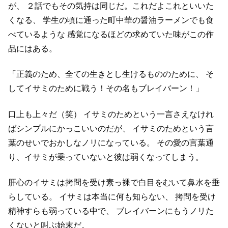
が、
２話でもその気持は同じだ。これだよこれといいた
くなる、
学生の頃に通った町中華の醤油ラーメンでも食
べているような
感覚になるほどの求めていた味がこの作
品にはある。
「正義のため、全ての生きとし生けるもののために、
そ
してイサミのために戦う！その名もブレイバーン！」
口上も上々だ（笑）
イサミのためという一言さえなけれ
ばシンプルにかっこいいのだが、
イサミのためという言
葉のせいでおかしなノリになっている。
その愛の言葉通
り、イサミが乗っていないと彼は弱くなってしまう。
肝心のイサミは拷問を受け素っ裸で白目をむいて鼻水を垂
らしている。
イサミは本当に何も知らない、
拷問を受け
精神すらも弱っている中で、
ブレイバーンにもうノリた
くないと叫ぶ始末だ。