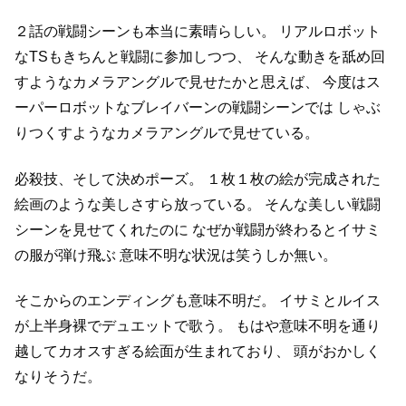
２話の戦闘シーンも本当に素晴らしい。
リアルロボット
なTSもきちんと戦闘に参加しつつ、
そんな動きを舐め回
すようなカメラアングルで見せたかと思えば、
今度はス
ーパーロボットなブレイバーンの戦闘シーンでは
しゃぶ
りつくすようなカメラアングルで見せている。
必殺技、そして決めポーズ。
１枚１枚の絵が完成された
絵画のような美しさすら放っている。
そんな美しい戦闘
シーンを見せてくれたのに
なぜか戦闘が終わるとイサミ
の服が弾け飛ぶ
意味不明な状況は笑うしか無い。
そこからのエンディングも意味不明だ。
イサミとルイス
が上半身裸でデュエットで歌う。
もはや意味不明を通り
越してカオスすぎる絵面が生まれており、
頭がおかしく
なりそうだ。