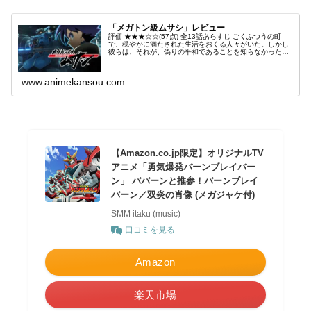
「メガトン級ムサシ」レビュー
評価 ★★★☆☆(57点) 全13話あらすじ ごくふつうの町
で、穏やかに満たされた生活をおくる人々がいた。しかし
彼らは、それが、偽りの平和であることを知らなかった。
引用- Wikipedia
www.animekansou.com
【Amazon.co.jp限定】オリジナルTV
アニメ「勇気爆発バーンブレイバー
ン」 ババーンと推参！バーンブレイ
バーン／双炎の肖像 (メガジャケ付)
SMM itaku (music)
口コミを見る
Amazon
楽天市場