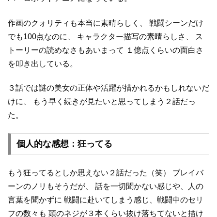
作画のクォリティも本当に素晴らしく、
戦闘シーンだけ
でも100点なのに、
キャラクター描写の素晴らしさ、
ス
トーリーの読めなさもあいまって
１億点くらいの面白さ
を叩き出している。
３話では謎の美女の正体や活躍が描かれるかもしれないだ
けに、
もう早く続きが見たいと思ってしまう２話だっ
た。
個人的な感想：狂ってる
もう狂ってるとしか思えない２話だった（笑）
ブレイバ
ーンのノリもそうだが、
話を一切聞かない感じや、人の
言葉を聞かずに
戦闘に赴いてしまう感じ、戦闘中のセリ
フの数々も
頭のネジが３本くらい抜け落ちてないと描け