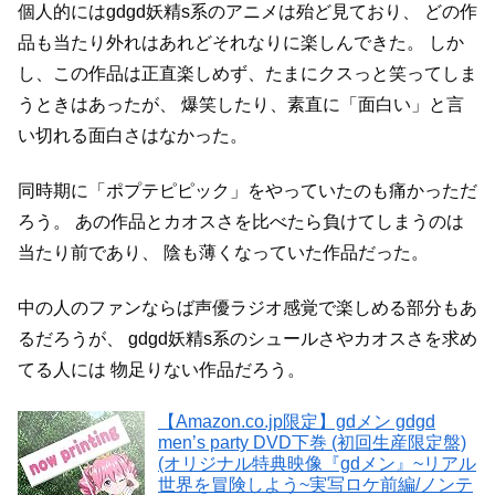
個人的にはgdgd妖精s系のアニメは殆ど見ており、
どの作
品も当たり外れはあれどそれなりに楽しんできた。
しか
し、この作品は正直楽しめず、たまにクスっと笑ってしま
うときはあったが、
爆笑したり、素直に「面白い」と言
い切れる面白さはなかった。
同時期に「ポプテピピック」をやっていたのも痛かっただ
ろう。
あの作品とカオスさを比べたら負けてしまうのは
当たり前であり、
陰も薄くなっていた作品だった。
中の人のファンならば声優ラジオ感覚で楽しめる部分もあ
るだろうが、
gdgd妖精s系のシュールさやカオスさを求め
てる人には
物足りない作品だろう。
【Amazon.co.jp限定】gdメン gdgd
men’s party DVD下巻 (初回生産限定盤)
(オリジナル特典映像『gdメン』~リアル
世界を冒険しよう~実写ロケ前編/ノンテ