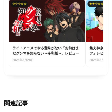
★★☆☆☆
★☆☆☆☆
ま
集え神奈川県民「#神奈川に住んでるエル
共感性羞恥の
ー
フ」レビュー
る」再レビュ
2026年3月18日
2025年11月6日
関連記事