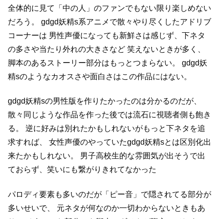
全体的に見て「中の人」のファンでもない限り楽しめない
だろう。
gdgd妖精s系アニメで散々やり尽くしたアドリブ
コーナーは
男性声優になっても新鮮さは感じず、下ネタ
の多さや当たり外れの大きさなど
笑えないときが多く、
脚本のあるストーリー部分はもっとつまらない。
gdgd妖
精sのようなカオスさや面白さはこの作品にはない。
gdgd妖精sの男性版を作りたかったのは分かるのだが、
散々同じような作品を作った後では流石に視聴者側も飽き
る。
逆に好みは別れたかもしれないがもっと下ネタを追
求すれば、
女性声優のやっていたgdgd妖精sとは区別化出
来たかもしれない。
男子高校生的な雰囲気が出そうで出
ておらず、笑いにも繋がりきれてなかった
パロディ要素も多いのだが「ピー音」で隠されてる部分が
多いせいで、
元ネタが何なのか一切わからないときもあ