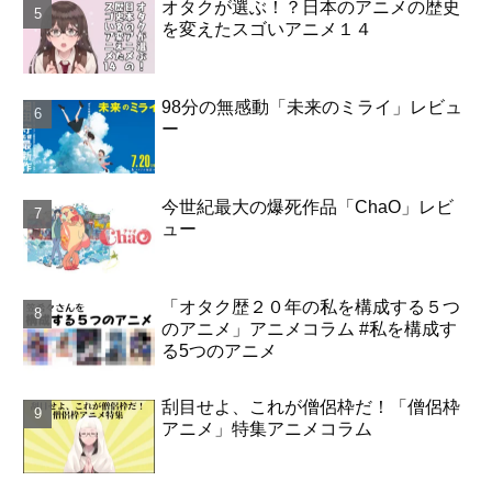
オタクが選ぶ！？日本のアニメの歴史
を変えたスゴいアニメ１４
98分の無感動「未来のミライ」レビュ
ー
今世紀最大の爆死作品「ChaO」レビ
ュー
「オタク歴２０年の私を構成する５つ
のアニメ」アニメコラム #私を構成す
る5つのアニメ
刮目せよ、これが僧侶枠だ！「僧侶枠
アニメ」特集アニメコラム