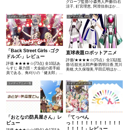
グローブ監督/小森秀人声優/白石
涼子, 釘宮理恵, 阿澄佳奈ほか全
話/各話キャプ画付き感想はこち
らあらすじ路頭に迷っていたハヤ
コメディアニメ一覧
コメディアニメ一覧
テを、ナギは執事として雇うこと
を決め、 ヤクザに1億5000万の借
金を現金一括...
「Back Street Girls -ゴク
直球表題ロボットアニメ
ドルズ-」レビュー
評価/★★★★☆(75点）全13話監
評価 ★★★★☆(73点) 全10話あ
督/石舘光太郎声優/西明日香,荒川
らすじ 暴力団・犬金組の若手組
美穂,大久保瑠美,平田広明ほか全
員である、角刈りの「健太郎」、
話/各話キャプ画付き感想はこち
オールバックの「リョウ」、パン
ら あらすじ機動世紀8013年。人
チパーマに髭面の「カズ」引用-
類の滅亡から既に70世紀以上経
コメディアニメ一覧
コメディアニメ一覧
Wikipedia
過しており、その世界はかつて人
類が残した軍事...
「おとなの防具屋さん」レ
「てっぺん
ビュー
っ！！！！！！！！！！！
！！！！」レビュー
評価 ★★★☆☆(49点) 全12話あ