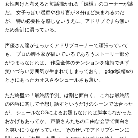
女性向けと考えると毎話描かれる「姫様」のコーナーが謎
だ。
女子っぽい愚痴や独り言が３分ほど挟まれるのだ
が、
特の必要性を感じないうえに、アドリブですら無い
ため余計に滑っている。
声優さん達がせっかくアドリブコーナーで頑張っていて
も、
プロの脚本家が描いているであろうストーリー部分
がつまらなければ、
作品全体のテンションを維持できず
笑いづらい雰囲気が生まれてしまっており、
gdgd妖精sの
ときにあったカオスさやシュールさも薄い。
ただ終盤の「最終話予測」は割と面白く、
これは最終話
の内容に関して予想し話すというだけのシーンでは合った
が、
シュールなCGによるお題もなければ脚本もなかった
おかげもあってか、
声優さんたちの自由な会話で面白さ
と笑いにつながっていた。
そのせいでアドリブシーンに