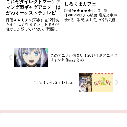
これぞダイレクトマーケテ
しろくまカフェ
ィング型ギャグアニメ「は
評価/★★★★★(83点）制
がねオーケストラ」レビュ
作/studioぴえろ監督/増原光幸声
ー
優/櫻井孝宏,福山潤,神谷浩史ほか
評価★★★★☆(66点）全12話あ
全話/各話キャプ画付き感想はこ
らすじ 人が生きていける場所が
ちらあらすじクールなシロクマく
僅かしか残っていない、荒廃した
んがマスターをしている“しろく
大地。これは、そんな厳しい環境
まカフェ”。お店は毎日、動物や
の中で必死に生きるクレハ達が
人間のお客さんで大繁...
――ゲーム「はがねオーケスト
ラ」の宣伝に奮闘する物語。引用
- Wikipedia
このアニメが面白い！2017年夏アニメお
すすめ10作品まとめ
「だがしかし２」レビュー