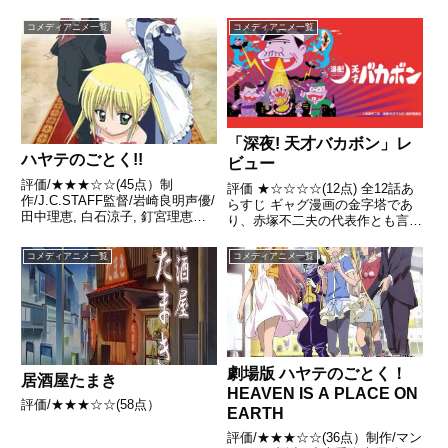
コメディアニメ一覧
コメディアニメ一覧
「深夜! 天才バカボン」レ
ハヤテのごとく!!
ビュー
評価/★★★☆☆(45点）制
評価 ★☆☆☆☆(12点) 全12話あ
作/J.C.STAFF監督/岩崎良明声優/
らすじ ギャグ漫画の金字塔であ
田中理恵, 白石涼子, 釘宮理恵ほ
り、赤塚不二夫の代表作とも言え
か全話/各話キャプ画付き感想は
る「天才バカボン」が、前作から
こちらあらすじ路頭に迷っていた
18年ぶりに、細川徹監督のオリ
コメディアニメ一覧
コメディアニメ一覧
ハヤテを、ナギは執事として雇う
ジナルストーリーでTVアニメ化
ことを決め、 ヤクザに1億5000万
決定！引用- Wikipedia
の借金を現...
劇場版 ハヤテのごとく！
居酒屋たまき
HEAVEN IS A PLACE ON
評価/★★★☆☆(58点）
EARTH
評価/★★★☆☆(36点）制作/マン