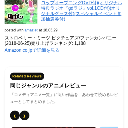
ロップオープニングDVD付)(オリジナル
特典ラジオ『gdラジ』vol.1CD付)(オリ
ジナルグッズ付)(スペシャルイベント参
加抽選券付)
posted with
amazlet
at 18.03.29
ストロベリー・ミーツ ピクチュアズ/ファンカンパニー
(2018-06-25)
売り上げランキング: 1,188
Amazon.co.jpで詳細を見る
Related Reviews
同じジャンルのアニメレビュー
「コメディアニメ一覧」に近い作品を、あわせて読めるレビ
ューとしてまとめました。
‹
›