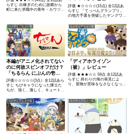
らすじ 出稼ぎのために故郷から
評価 ★☆☆☆☆(15点) 全12話あ
町に来た求職中の青年・カウツ
らすじ 「てっぺんグランプリ」
が、店員募集の張り紙が張られた
の地方予選を突破したヤングワイ
防具屋をのぞき込むと、そこには
ワイは全国大会に向けて、大阪の
何やら怪しげな行いをしている男
タカコ荘に合宿。他の4組のトリ
コメディアニメ一覧
コメディアニメ一覧
女2人・ナーデンとリリエッタが
オと様々な課題を乗り越えてい
いた引用- Wikipe...
く。引用- Wikipedia
本編がアニメ化されてない
「ディアホライゾン
のに何故スピンオフだけ？
（被）」レビュー
「ちるらん にぶんの壱」
評価 ★★★☆☆ 59点 全12話あ
レビュー
らすじ 終わりの海の発見によ
評価☆☆☆☆☆(3点）全12話あら
り、冒険が意味をなさなくなった
すじ ちびキャラになった隊士た
世界。 パトリアという町に住む
ちが、強く、激しく、キュートに
少年・リアンは、父から「終わり
活躍する引用 - Wikipedia
の海の向こうには、神族の大地セ
コメディアニメ一覧
コメディアニメ一覧
レスがある」ということを聞き、
セレスに思いをはせていた。...