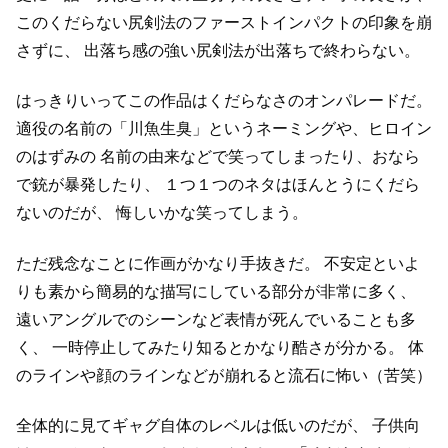
このくだらない尻剣法のファーストインパクトの印象を崩
さずに、
出落ち感の強い尻剣法が出落ちで終わらない。
はっきりいってこの作品はくだらなさのオンパレードだ。
適役の名前の「川魚生臭」というネーミングや、ヒロイン
のはずみの
名前の由来などで笑ってしまったり、おなら
で銃が暴発したり、
１つ１つのネタはほんとうにくだら
ないのだが、
悔しいかな笑ってしまう。
ただ残念なことに作画がかなり手抜きだ。
不安定といよ
りも素から簡易的な描写にしている部分が非常に多く、
遠いアングルでのシーンなど表情が死んでいることも多
く、
一時停止してみたり知るとかなり酷さが分かる。
体
のラインや顔のラインなどが崩れると流石に怖い（苦笑）
全体的に見てギャグ自体のレベルは低いのだが、
子供向