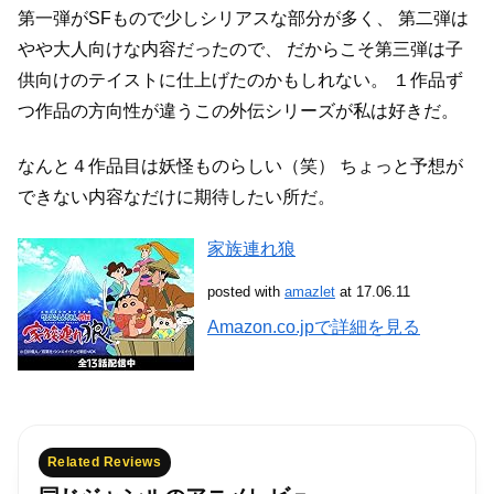
第一弾がSFもので少しシリアスな部分が多く、
第二弾は
やや大人向けな内容だったので、
だからこそ第三弾は子
供向けのテイストに仕上げたのかもしれない。
１作品ず
つ作品の方向性が違うこの外伝シリーズが私は好きだ。
なんと４作品目は妖怪ものらしい（笑）
ちょっと予想が
できない内容なだけに期待したい所だ。
家族連れ狼
posted with
amazlet
at 17.06.11
Amazon.co.jpで詳細を見る
Related Reviews