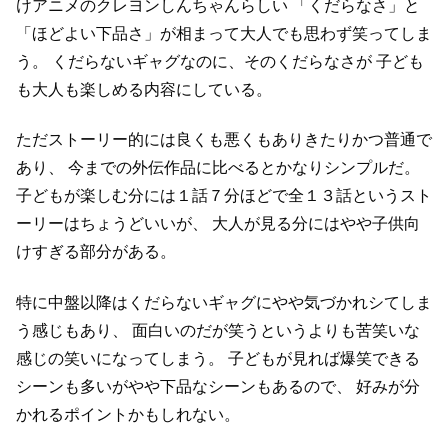
けアニメのクレヨンしんちゃんらしい
「くだらなさ」と
「ほどよい下品さ」が相まって大人でも思わず笑ってしま
う。
くだらないギャグなのに、そのくだらなさが
子ども
も大人も楽しめる内容にしている。
ただストーリー的には良くも悪くもありきたりかつ普通で
あり、
今までの外伝作品に比べるとかなりシンプルだ。
子どもが楽しむ分には１話７分ほどで全１３話というスト
ーリーはちょうどいいが、
大人が見る分にはやや子供向
けすぎる部分がある。
特に中盤以降はくだらないギャグにやや気づかれシてしま
う感じもあり、
面白いのだが笑うというよりも苦笑いな
感じの笑いになってしまう。
子どもが見れば爆笑できる
シーンも多いがやや下品なシーンもあるので、
好みが分
かれるポイントかもしれない。