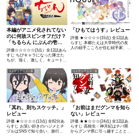
決!
「ひもてはうす」レビュー
本編がアニメ化されてない
のに何故スピンオフだけ？
評価 ★☆☆☆☆(15点) 全12話あ
「ちるらん にぶんの壱」
らすじ 本郷たえは大学時代の友
人の紐手こころが住む紐手家、通
レビュー
評価☆☆☆☆☆(3点）全12話あら
称「ひもてはうす」で女子5人と
すじ ちびキャラになった隊士た
猫1匹の共同生活を始める。引用-
ちが、強く、激しく、キュートに
Wikipedia
活躍する引用 - Wikipedia
コメディアニメ一覧
コメディアニメ一覧
「其れ、則ちスケッチ。」
「お前はまだグンマを知ら
レビュー
ない」レビュー
評価 ★☆☆☆☆(13点) 全82分あ
評価 ★★☆☆☆(24点) 全12話あ
らすじ お笑い好きのハジメとチ
らすじ 高校生・神月紀はチバ県
ヅルはSNSで知り合い、旅行に
からグンマ県に引っ越すこととな
出かけるが、無人島で遭難してし
った。引用- Wikipedia