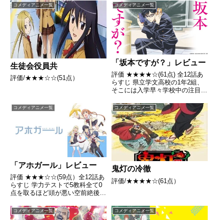
まう。2人は島をめぐりつつ、記
コメディアニメ一覧
コメディアニメ一覧
録としてコント動画を撮り始める
引用- Wikipedia
「坂本ですが？」レビュー
生徒会役員共
評価 ★★★★☆(61点) 全12話あ
評価/★★★☆☆(51点）
らすじ 県立学文高校の1年2組、
そこには入学早々学校中の注目を
集める男がいた。彼の名は坂本。
注目を集める要因は彼のその行動
コメディアニメ一覧
コメディアニメ一覧
の美しさにあった。 引用-
Wikipedia
「アホガール」レビュー
鬼灯の冷徹
評価 ★★★☆☆(59点）全12話あ
評価/★★★★☆(61点）
らすじ 学力テストで5教科全て0
点を取るほど頭が悪い空前絶後の
アホの子・花畑よしこは、幼馴染
の「あっくん」こと阿久津明に説
コメディアニメ一覧
コメディアニメ一覧
教を受けても的外れな返答しかで