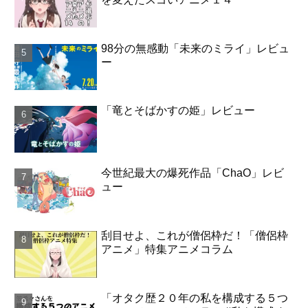
98分の無感動「未来のミライ」レビュ
ー
「竜とそばかすの姫」レビュー
今世紀最大の爆死作品「ChaO」レビ
ュー
刮目せよ、これが僧侶枠だ！「僧侶枠
アニメ」特集アニメコラム
「オタク歴２０年の私を構成する５つ