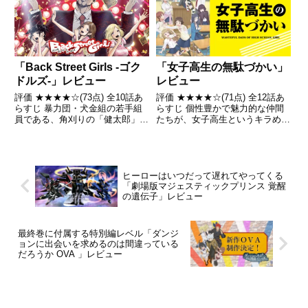
きず引用 - Wikipedia
「Back Street Girls -ゴク
「女子高生の無駄づかい」
ドルズ-」レビュー
レビュー
評価 ★★★★☆(73点) 全10話あ
評価 ★★★★☆(71点) 全12話あ
らすじ 暴力団・犬金組の若手組
らすじ 個性豊かで魅力的な仲間
員である、角刈りの「健太郎」、
たちが、女子高生というキラめき
オールバックの「リョウ」、パン
に溢れた青春を無駄に浪費してい
チパーマに髭面の「カズ」引用-
く抱腹絶倒のJK学園コメディ引
Wikipedia
用- Wikipedia
ヒーローはいつだって遅れてやってくる
「劇場版マジェスティックプリンス 覚醒
の遺伝子」レビュー
最終巻に付属する特別編レベル「ダンジ
ョンに出会いを求めるのは間違っている
だろうか OVA 」レビュー