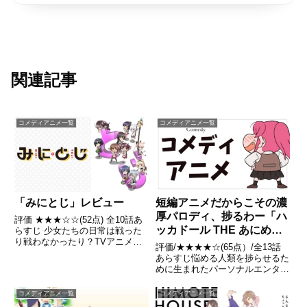
関連記事
コメディアニメ一覧
コメディアニメ一覧
「みにとじ」レビュー
短編アニメだからこその濃
厚パロディ、捗るわー「ハ
評価 ★★★☆☆(52点) 全10話あ
ッカドール THE あにめ〜
らすじ 少女たちの日常は戦った
り戦わなかったり？TVアニメ
しょん」レビュー
評価/★★★★☆(65点）/全13話
「刀使ノ巫女」とスマートフォン
あらすじ悩める人類を捗らせるた
ゲーム「刀使ノ巫女 刻みし一閃
めに生まれたパーソナルエンタメ
の燈火」のキャラクターがちいさ
AI "ハッカドール"ポンコツだけ
くなって大集合！引用- Wikipedia
どどこか憎めない彼女たちが体を
コメディアニメ一覧
コメディアニメ一覧
張っていろんな人のお悩みを解