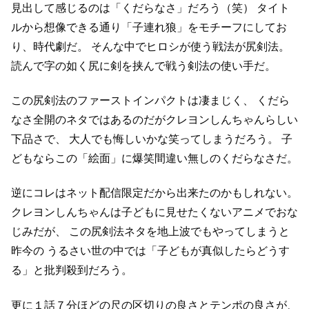
見出して感じるのは「くだらなさ」だろう（笑）
タイト
ルから想像できる通り「子連れ狼」をモチーフにしてお
り、時代劇だ。
そんな中でヒロシが使う戦法が尻剣法。
読んで字の如く尻に剣を挟んで戦う剣法の使い手だ。
この尻剣法のファーストインパクトは凄まじく、
くだら
なさ全開のネタではあるのだがクレヨンしんちゃんらしい
下品さで、
大人でも悔しいかな笑ってしまうだろう。
子
どもならこの「絵面」に爆笑間違い無しのくだらなさだ。
逆にコレはネット配信限定だから出来たのかもしれない。
クレヨンしんちゃんは子どもに見せたくないアニメでおな
じみだが、
この尻剣法ネタを地上波でもやってしまうと
昨今の
うるさい世の中では「子どもが真似したらどうす
る」と批判殺到だろう。
更に１話７分ほどの尺の区切りの良さとテンポの良さが、