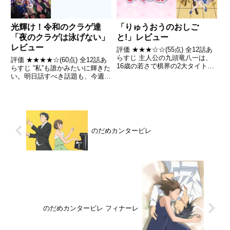
「りゅうおうのおしご
光輝け！令和のクラゲ達
と!」レビュー
「夜のクラゲは泳げない」
レビュー
評価 ★★★☆☆(55点) 全12話あ
らすじ 主人公の九頭竜八一は、
評価 ★★★★☆(60点) 全12話あ
16歳の若さで棋界の2大タイトル
らすじ “私”も誰かみたいに輝きた
の1つである「竜王」を奪取した
い。明日話すべき話題も、今週買
ものの、その後大スランプに陥
うべき洋服も、全部スマホ(トレ
り、公式戦において11回連続の
ンド)が教えてくれる。引用-
敗北を喫していた引用- Wikipedia
Wikipedia
のだめカンタービレ
のだめカンタービレ フィナーレ