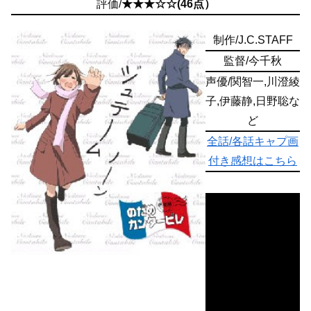
評価/
★★★☆☆(46点）
制作/J.C.STAFF
監督/今千秋
声優/関智一,川澄綾
子,伊藤静,日野聡な
ど
全話/各話キャプ画
付き感想はこちら