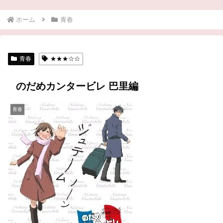
ホーム
青春
青春
★★★☆☆
のだめカンタービレ 巴里編
青春