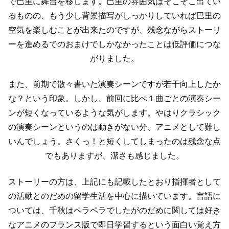
で巴里に舞台を移します。
巴里の雰囲気はそこそこ出てい
るものの、もう少し背景描写がしっかりしていれば
巴里の
空気を楽しむことが出来たのですが、残念ながら
ストーリ
ーを進めるでのおまけでしかなかったことは低評価につな
がりました。
また、前期で散々書いた演奏シーンですが若干向上したか
な？という印象。
しかし、前回に比べ１曲ごとの演奏シー
ンが短くなっているような気がします。
やはりクラシック
の演奏シーンというのは動きがない分、アニメとして難し
いんでしょう。
さくっ！と短くしてしまったのは残念な点
でもありますが、潔さも感じました。
ストーリーの方は、上記にも記載したとおり指揮者として
の活動と
のだめの留学生活を中心に描いています。
言語に
ついては、千秋はペラペラでしたがのだめに関しては
好き
なアニメのフランス版で即日学習するという面白い覚え方