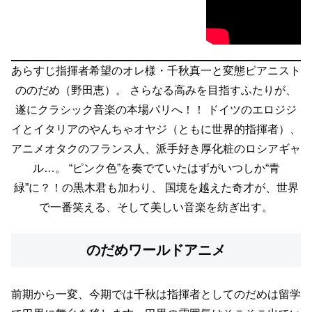
あらすじ
指揮者希望のオレ様・千秋真一と変態ピアニスト
ののだめ（野田恵）。 さらなる高みを目指すふたりが、
遂にクラシック音楽の本場パリへ！！ ドイツのエロジジ
イとイタリアのやんちゃオヤジ（ともに世界的指揮者）、
アニメオタクのフランス人、派手好き厚化粧のロシアギャ
ル…。 “ピンク色”を奏でていたはずがいつしか“青
緑”に？！の黒木君も加わり、 国境を越えた奇才が、世界
で一番笑える、そして美しい音楽を紡ぎ出す。
のだめワールドアニメ
前期から一変、今期では千秋は指揮者としてのだめは留学