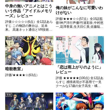
中身の無いアニメとはこう
俺の妹がこんなに可愛いわ
いう作品「アイドルメモリ
けがない
ーズ」レビュー
評価/★★★☆☆(57点）全15話監
評価☆☆☆☆☆(6点）全12話あら
督/神戸洋行声優/竹達彩奈,中村悠
すじ この物語の舞台は、近未
一,花澤香菜,生天目仁美,佐藤聡美
来。 高速ネット通信とVR技術の
ほか全話/各話キャプ画付き感想
革新により、 自宅にいながらリ
はこちら あらすじ波乱のない普
アルな旅行体験やライブ体験が一
通の人生を志向する男子高校生・
青春
青春
般化している。アイドル活動もそ
高坂京介は、数年前から中学生の
の在り方を変え、主にネットを介
妹・ 高坂桐乃か...
したVR空間が活動の起点と...
「恋は雨上がりのように」
暗殺教室」
レビュー
評価/★★★★☆(63点）
評価 ★★★★★(100点) 全12話あ
らすじ 感情表現が不器用で一見
クールな17歳の女子高生・橘あ
きら。彼女はアルバイト先のファ
ミレス『cafeレストラン ガーデ
青春
青春
ン』の店長である45歳の近藤正
己に密かに想いを寄せている引
用- Wikipe...