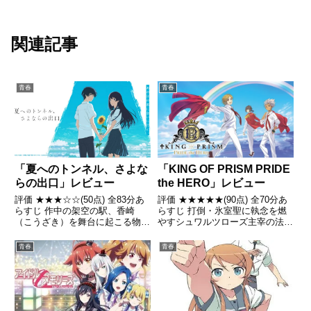
関連記事
青春
青春
「KING OF PRISM PRIDE
「夏へのトンネル、さよな
the HERO」レビュー
らの出口」レビュー
評価 ★★★★★(90点) 全70分あ
評価 ★★★☆☆(50点) 全83分あ
らすじ 打倒・氷室聖に執念を燃
らすじ 作中の架空の駅、香崎
やすシュワルツローズ主宰の法月
（こうざき）を舞台に起こる物
仁はさらなる攻勢を仕掛け、速水
語。主人公の塔野カオルは電車の
ヒロの持ち歌であった「pride」
中で女子たちが噂をしているのを
青春
青春
の著作権をエーデルローズに押し
聞いた。引用- Wikipedia
付けた莫大な債務の不履行を盾に
差し押さえ、自校の...