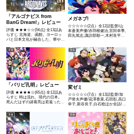
「アルゴナビス from
メガネブ!
BanG Dream!」レビュー
☆☆☆☆☆(2点）全12話監督/山
評価 ★★★☆☆(56点) 全13話あ
本蒼美声優/赤羽根健治,宮田幸季,
らすじ 北海道、函館。ヨーロッ
田丸篤志,諏訪部順一,木村良平ほ
パと日本文化が融合した、華やか
か全話/各話キャプ画付き感想は
な建物が並ぶ街――函館の大学
こちら あらすじヒマラヤ第三工
生・七星 蓮は、幼い頃に見たラ
業高校には「メガネ部」という部
青春
青春
イブステージの熱狂を忘れられな
が存在する。部員全員が眼鏡を掛
いまま毎日を孤独に過ごしてい
け、そこでは女性の裸...
た。引用- Wikiped...
「パリピ孔明」レビュー
変ゼミ
評価 ★★★★☆(65点) 全12話あ
☆☆☆☆☆(7点）全13話監督/加
らすじ 時は流れ、現代の日本。
戸誉夫声優/花澤香菜,石田彰,高口
死んだはずの諸葛亮は若返った姿
幸子,新谷良子,白石稔ほか全話/各
で再び生を受け、何故か中国では
話キャプ画付き感想はこちら あ
なく、東京・渋谷で目を覚まし
らすじいたって普通の少女・松隆
青春
青春
た。引用- Wikipedia
奈々子は武蔵小麦に一目惚れを
し、彼の所属する「変態生理ゼミ
ナール」―――通称「...