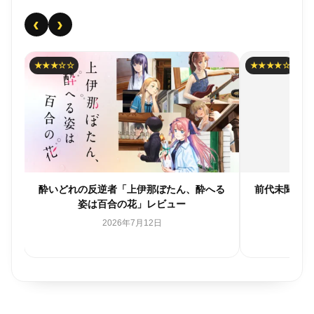
‹
›
★★★☆☆
★★★★☆
強
酔いどれの反逆者「上伊那ぼたん、酔へる
前代未聞の落
姿は百合の花」レビュー
2026年7月12日