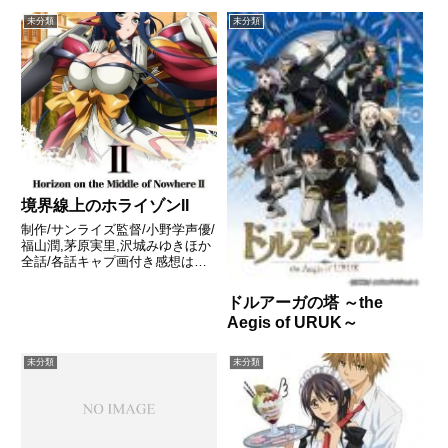
未分類
未分類
境界線上のホライゾンII
制作/サンライズ監督/小野学声優/
福山潤,茅原実里,沢城みゆきほか
全話/各話キャプ画付き感想はこ
ちらあらすじ人類が天上から戻っ
た時代。唯一人類が地球上で生活
ドルアーガの塔 ～the
可能な土地を舞台に、改めて人類
Aegis of URUK～
が天上へ戻ることを目的として過
去の歴史を再現する世界。...
未分類
未分類