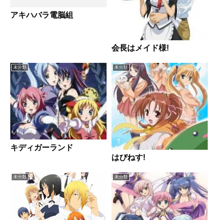
アキハバラ電脳組
会長はメイド様!
未分類
未分類
キディガーランド
はぴねす!
未分類
未分類