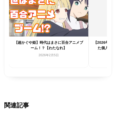
個人
【超かぐや姫】時代はまさに百合アニメブ
【2026年
】
ーム！？【わたなれ】
た個人的
2026年2月5日
関連記事