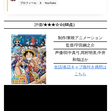
プロフィール
X
YouTube
評価/
★★★☆☆(48点）
制作/東映アニメーション
監督/宇田鋼之介
声優/田中真弓,岡村明美,中井
和哉ほか
全話/各話キャプ画付き感想は
こちら