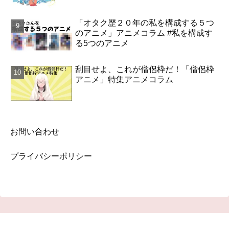
「オタク歴２０年の私を構成する５つ
のアニメ」アニメコラム #私を構成す
る5つのアニメ
刮目せよ、これが僧侶枠だ！「僧侶枠
アニメ」特集アニメコラム
お問い合わせ
プライバシーポリシー