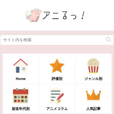
Home
評価別
ジャンル別
放送年代別
アニメコラム
人気記事