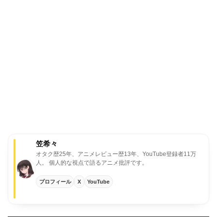
笠希々
オタク歴25年、アニメレビュー歴13年、YouTube登録者11万
人。
個人的な視点で語るアニメ批評です。
プロフィール
X
YouTube