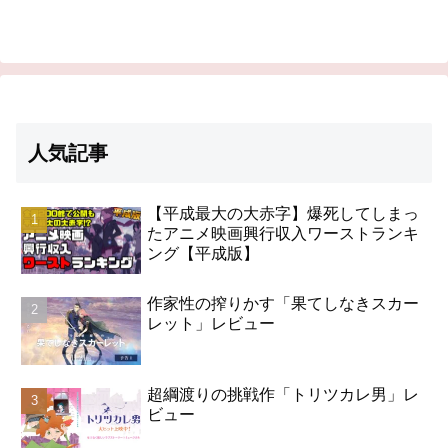
人気記事
【平成最大の大赤字】爆死してしまっ
たアニメ映画興行収入ワーストランキ
ング【平成版】
作家性の搾りかす「果てしなきスカー
レット」レビュー
超綱渡りの挑戦作「トリツカレ男」レ
ビュー