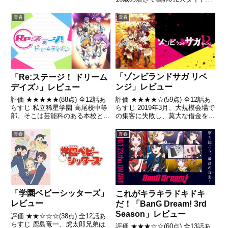
院女子高等学校へ編入する引用-
の1つである「竜王」を奪取した
Wikipedia
ものの、その後大スランプに陥
青春
青春
り、公式戦において11回連続の
敗北を喫していた引用- Wikipedia
「ゾンビランドサガ リベ
「Re:ステージ！ ドリーム
ンジ」レビュー
デイズ♪」レビュー
評価 ★★★★☆(59点) 全12話あ
評価 ★★★★★(88点) 全12話あ
らすじ 2019年3月、大規模会場で
らすじ 私立稀星学園 高尾校中等
の集客に失敗し、莫大な借金を背
部。そこは芸能科のある本校と違
負ってしまったフランシュシュ。
ってごくごく普通の一般校。引
引用- Wikipedia
用- Wikipedia
青春
青春
「学園ベビーシッターズ」
これがキラキラドキドキ
レビュー
だ！「BanG Dream! 3rd
Season」レビュー
評価 ★★☆☆☆(38点) 全12話あ
らすじ 鹿島竜一、虎太郎兄弟は
評価 ★★★☆☆(60点) 全13話あ