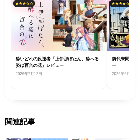
★★★☆☆
★★★★☆
強
酔いどれの反逆者「上伊那ぼたん、酔へる
前代未聞の落
姿は百合の花」レビュー
ー
2026年7月12日
2026年6月24日
関連記事