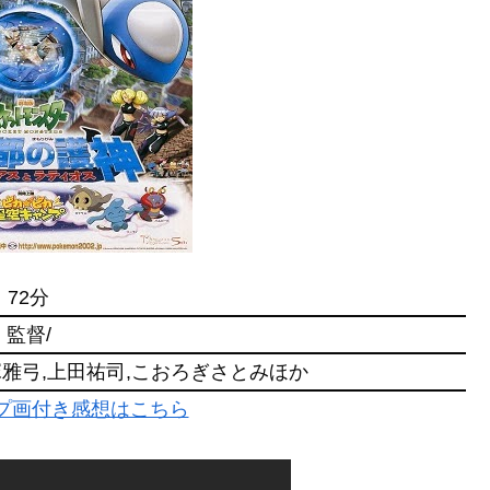
72分
監督/
塚雅弓,上田祐司,こおろぎさとみほか
ャプ画付き感想はこちら