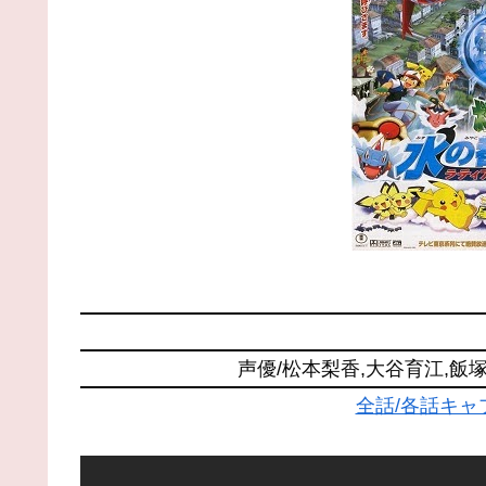
声優/松本梨香,大谷育江,飯
全話/各話キ