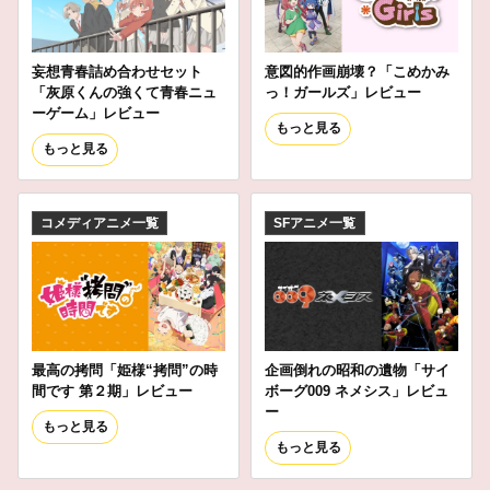
妄想青春詰め合わせセット
意図的作画崩壊？「こめかみ
「灰原くんの強くて青春ニュ
っ！ガールズ」レビュー
ーゲーム」レビュー
もっと見る
もっと見る
コメディアニメ一覧
SFアニメ一覧
最高の拷問「姫様“拷問”の時
企画倒れの昭和の遺物「サイ
間です 第２期」レビュー
ボーグ009 ネメシス」レビュ
ー
もっと見る
もっと見る