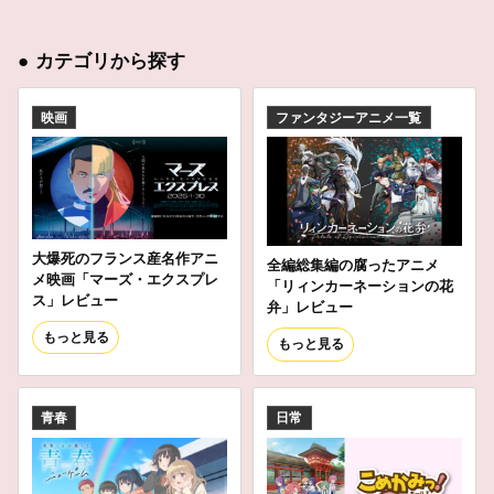
●
カテゴリから探す
映画
ファンタジーアニメ一覧
大爆死のフランス産名作アニ
全編総集編の腐ったアニメ
メ映画「マーズ・エクスプレ
「リィンカーネーションの花
ス」レビュー
弁」レビュー
もっと見る
もっと見る
青春
日常