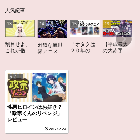
人気記事
「オタク歴
【平成最大
作家
刮目せよ、
邪道な異世
２０年の私
の大赤字】
りか
これが僧侶
界アニメ
を構成する
爆死してし
てし
枠だ！「僧
「オーバー
５つのアニ
まったアニ
カー
侶枠アニ
ロード」レ
メ」アニメ
メ映画興行
ト」
メ」特集ア
ビュー
コラム #私を
収入ワース
ー
ニメコラム
ラブコメ
構成する5つ
トランキン
のアニメ
グ【平成
版】
性悪ヒロインはお好き？
「政宗くんのリベンジ」
レビュー
2017.03.23