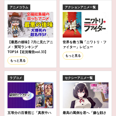
アニメコラム
アクションアニメ一覧
【最悪の後味】7月に見たアニ
世界を救う鶏「ニワトリ・フ
メ・実写ランキング
ァイター」レビュー
TOP14【近況報告vol.33】
もっと見る
もっと見る
ラブコメ
セクシーアニメ一覧
五等分の百番煎じ「真夜中ハ
最高の罵倒を君へ「嫌な顔さ