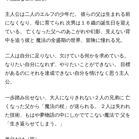
主人公は二人のエルフの少年だ。
彼らの父は生まれる前
になくなり、母に育てられ
次男は１６歳の誕生日を迎え
ている。
亡くなった父へのあこがれや幻影、見えない背
中を追う彼と
魔法の全盛期の世界、冒険に憧れる兄。
二人は自分に足りない、欠けている何かを求めている。
なりたい自分になれず、やりたいことができない。
目標
があるのにそれを達成できない自分を情けなく思う主人
公。
一歩踏み出せない、大人になりきれない２人の兄弟に
亡
くなった父から「魔法の杖」が送られる。
２人は失われ
た技術、もはや夢物語の中にしかでてこない魔法で
父を
「生き返らせてしまう。」