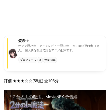
笠希々
オタク歴25年、アニメレビュー歴13年、YouTube登録者11万
人。
個人的な視点で語るアニメ批評です。
プロフィール
X
YouTube
評価 ★★★☆☆(58点) 全103分
「２分の１の魔法」MovieNEX 予告編