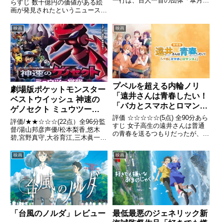
一行は、百人一首の団体「皐月会
らすじ 数十億円の価値がある絵
（さつきかい）」の会長である阿
画が発見されたというニュースを
知波研介との対談を行う小五郎に
横目に、夏休みの宿題である絵に
同行し、皐月会が主催する大会
取り組んでいるのび太。そんな彼
映画
映画
「高校生皐月杯」が行われる日売
の前に、突然絵の切れ端が落ちて
テレビを訪れていた引用...
くる。ひ引用- Wikipedia
プペルを超える内輪ノリ
劇場版ポケットモンスター
「遠井さんは青春したい！
ベストウイッシュ 神速の
「バカとスマホとロマンス
ゲノセクト ミュウツー覚
と」 」レビュー
評価 ☆☆☆☆☆(5点) 全90分あら
醒
評価/★★☆☆☆(22点）全96分監
すじ 女子高生の遠井さんは普通
督/湯山邦彦声優/松本梨香,悠木
の青春を送るつもりだったが、入
碧,宮野真守,大谷育江,三木眞一郎
学初日にハチャメチャ男子・ジェ
ほか全話/各話キャプ画付き感想
ルに気に入られ、謎の「青春ロマ
はこちら あらすじイッシュ地方
映画
映画
ンス部」に強制的に入部させられ
を手中に収めるべく暗躍していた
てしまう 引用- Wikipedia
組織「プラズマ団」。今ではサト
シとNらの活躍で壊...
「台風のノルダ」レビュー
最低最悪のジェネリック新