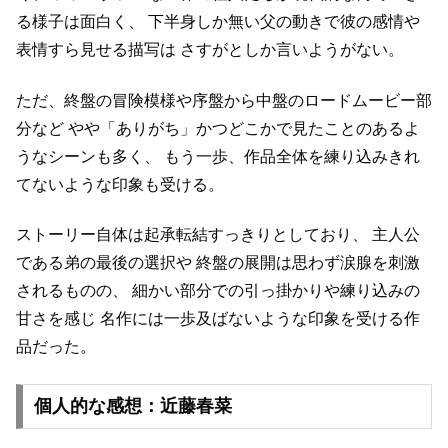
る様子は面白く、
下半身しか無い父の動きで彼の感情や
表情すら見せる描写は
さすがとしか言いようがない。
ただ、終盤の冒険模様や序盤から中盤のロードムービー部
分など
やや「ありがち」かつどこかで見たことのあるよ
うなシーンも多く、
もう一歩、作品全体を練り込みきれ
てないような印象も受ける。
ストーリー自体は起承転結すっきりとしており、
主人公
である弟の最後の選択や
終盤の展開は思わず涙腺を刺激
されるものの、
細かい部分での引っ掛かりや練り込みの
甘さを感じ
名作には一歩及ばないような印象を受ける作
品だった。
個人的な感想：近藤春菜