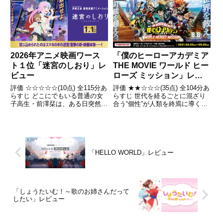
われたDr.ウィローの助手である
Dr.コーチンはドラゴンボールを
集め、永久氷壁の...
「僕のヒーローアカデミア
2026年アニメ映画ワース
THE MOVIE ワールド ヒー
ト１位「迷宮のしおり」レ
ローズ ミッション」レビ
ビュー
ュー
評価 ★★☆☆☆(35点) 全104分あ
評価 ☆☆☆☆☆(10点) 全115分あ
らすじ 世代を経るごとに混ざり
らすじ どこにでもいる普通の女
合う“個性”が人類を終焉に導くと
子高生・前澤栞は、ある日突然ス
する思想「個性終末論」を掲げる
マホの画面が割れてしまい、気が
謎の集団「ヒューマライズ」。引
つくと異世界の横浜にいた。 引
用- Wikipedia
用- Wikipedia
「HELLO WORLD」レビュー
「しょうたいむ！～歌のお姉さんだって
したい」レビュー