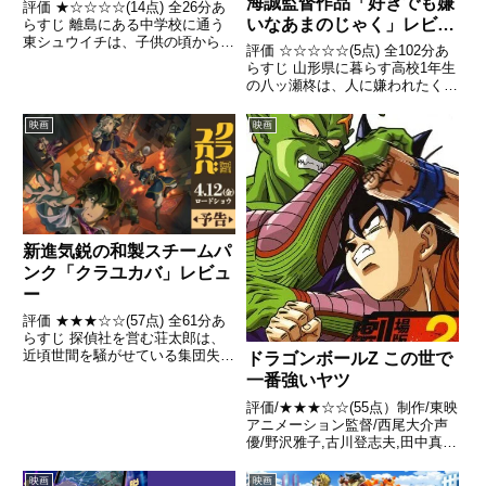
海誠監督作品「好きでも嫌
評価 ★☆☆☆☆(14点) 全26分あ
いなあまのじゃく」レビュ
らすじ 離島にある中学校に通う
東シュウイチは、子供の頃から続
ー
評価 ☆☆☆☆☆(5点) 全102分あ
けていた野球を辞めたことで親友
らすじ 山形県に暮らす高校1年生
の西条ケンタと険悪な関係にな
の八ッ瀬柊は、人に嫌われたくな
り、文化祭前日にもケンカをして
いという思いのあまり、気づけば
しまう。引用- Wikipedia
頼まれごとを断れない性格になっ
映画
映画
ていた。引用- Wikipedia
新進気鋭の和製スチームパ
ンク「クラユカバ」レビュ
ー
評価 ★★★☆☆(57点) 全61分あ
らすじ 探偵社を営む荘太郎は、
近頃世間を騒がせている集団失踪
ドラゴンボールZ この世で
事件の捜査に乗り出す。目撃者は
一番強いヤツ
おらず、犯人の意図も不明、その
評価/★★★☆☆(55点）制作/東映
足取りには必ず不気味な轍（わだ
アニメーション監督/西尾大介声
ち）が現れる。引用- Wikipedia
優/野沢雅子,古川登志夫,田中真弓
ほか全話/各話キャプ画付き感想
はこちらあらすじ天才科学者と謳
映画
映画