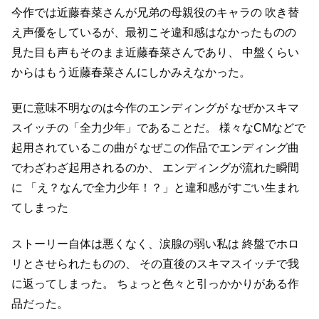
今作では近藤春菜さんが兄弟の母親役のキャラの
吹き替
え声優をしているが、最初こそ違和感はなかったものの
見た目も声もそのまま近藤春菜さんであり、
中盤くらい
からはもう近藤春菜さんにしかみえなかった。
更に意味不明なのは今作のエンディングが
なぜかスキマ
スイッチの「全力少年」であることだ。
様々なCMなどで
起用されているこの曲が
なぜこの作品でエンディング曲
でわざわざ起用されるのか、
エンディングが流れた瞬間
に
「え？なんで全力少年！？」と違和感がすごい生まれ
てしまった
ストーリー自体は悪くなく、涙腺の弱い私は
終盤でホロ
リとさせられたものの、
その直後のスキマスイッチで我
に返ってしまった。
ちょっと色々と引っかかりがある作
品だった。