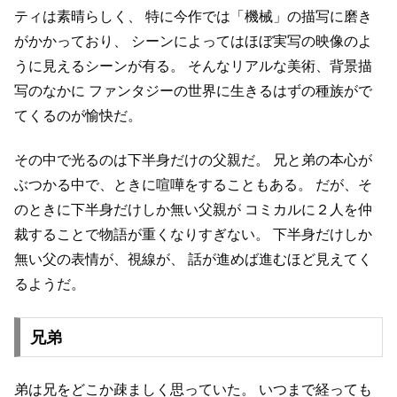
ティは素晴らしく、
特に今作では「機械」の描写に磨き
がかかっており、
シーンによってはほぼ実写の映像のよ
うに見えるシーンが有る。
そんなリアルな美術、背景描
写のなかに
ファンタジーの世界に生きるはずの種族がで
てくるのが愉快だ。
その中で光るのは下半身だけの父親だ。
兄と弟の本心が
ぶつかる中で、ときに喧嘩をすることもある。
だが、そ
のときに下半身だけしか無い父親が
コミカルに２人を仲
裁することで物語が重くなりすぎない。
下半身だけしか
無い父の表情が、視線が、
話が進めば進むほど見えてく
るようだ。
兄弟
弟は兄をどこか疎ましく思っていた。
いつまで経っても