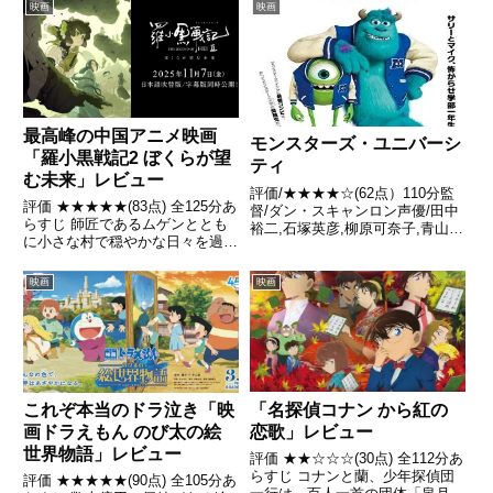
映画
映画
最高峰の中国アニメ映画
モンスターズ・ユニバーシ
「羅小黒戦記2 ぼくらが望
ティ
む未来」レビュー
評価/★★★★☆(62点）110分監
評価 ★★★★★(83点) 全125分あ
督/ダン・スキャンロン声優/田中
らすじ 師匠であるムゲンととも
裕二,石塚英彦,柳原可奈子,青山
に小さな村で穏やかな日々を過ご
穣,一柳みるほか全話/各話キャプ
していたシャオヘイだったが、あ
画付き感想はこちら あらすじ小
る時、とある会館への襲撃事件
学校の授業でモンスターズ・イン
映画
映画
が、長きにわたって保たれていた
クの見学にきたマイケル・ワゾウ
妖精の世界の平和を脅かす。 引
スキ(マイク)は、...
用- Wikipedi...
「名探偵コナン から紅の
これぞ本当のドラ泣き「映
恋歌」レビュー
画ドラえもん のび太の絵
世界物語」レビュー
評価 ★★☆☆☆(30点) 全112分あ
らすじ コナンと蘭、少年探偵団
評価 ★★★★★(90点) 全105分あ