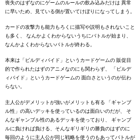
喪失のはずなのにゲームのルールの飲み込みだけは
異常
に早いため、見ている側が置いてけぼりになってしまう。
カードの攻撃力も能力もろくに描写や説明もされないこと
も多く、
なんかよくわからないうちにバトルが始まり、
なんかよくわからないバトルが終わる。
本来は「ビルディバイド」というカードゲームの
販促目
的で作られたはずのアニメなのにも関わらず、
「ビルデ
ィバイド」というカードゲームの
面白さというのが伝わ
らない。
主人公がデメリットが強いがメリットも有る
「ギャンブ
ル性」の高いデッキを使っているのは面白いのだが、
そ
んなギャンブル性のあるデッキを使っており、
ギャンブ
ルに負ければ負ける、そんなギリギリの勝負のはずのに
毎回のように主人公が同じ戦略を使うのもあってバトルが