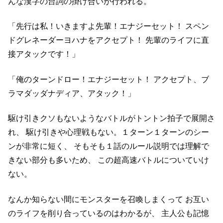
んな漢字の台詞の掛け合いが行われる。
「先行は私！いきますよ先輩！エナジーセット！
スペン
ドグレネーダーヨハナをアクセプト！
先輩のライフに直
接アタックです！」
「俺のターンドロー！エナジーセット！
アクセプト、ブ
ラマダッダナディア、アタック！」
駆け引きクソもないようなバトルがトントン拍子で展開さ
れ、
駆け引きや心理戦もない。１ターン１ターンのシー
ンが非常に短く、
そもそも１話のルール説明では理解で
きない部分も多いため、
この超高速バトルについていけ
ない。
なんか知らない間にモンスターを召喚しまくって
お互い
のライフを削り合っているのはわかるが、
主人公も記憶