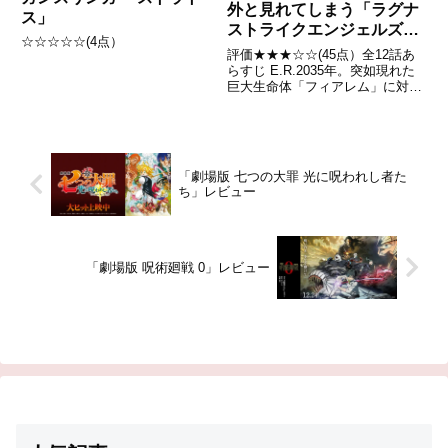
外と見れてしまう「ラグナ
ス」
ストライクエンジェルズ」
☆☆☆☆☆(4点）
レビュー
評価★★★☆☆(45点）全12話あ
らすじ E.R.2035年。突如現れた
巨大生命体「フィアレム」に対し
人類は敗北寸前にまで至る。大量
導入した戦闘用アンドロイドも通
用しなかったことから、細胞成長
因子による生物巨大化技術を軍事
転用し、人類を巨大...
「劇場版 七つの大罪 光に呪われし者た
ち」レビュー
「劇場版 呪術廻戦 0」レビュー