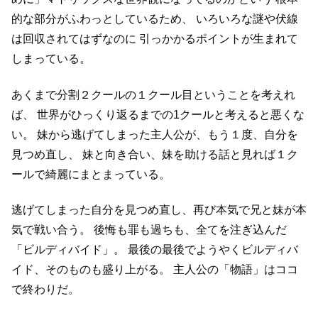
的な部分がふわっとしているため、
いろいろな謎や伏線
は回収されてはずなのに
引っかかるポイントが生まれて
しまっている。
あくまで分割２クールの１クール目ということを考えれ
ば、
世界がひっくり返るまでの1クールと考えると悪くな
い。
妹から逃げてしまった主人公が、もう１度、自分を
見つめ直し、
妹と向き合い、妹を助ける話と見れば１ク
ールで綺麗にまとまっている。
逃げてしまった自分を見つめ直し、再び本気で兄と妹が本
気で戦い合う。
後悔も罪も過ちも、全てを注ぎ込んだ
「ビルディバイド」。
最後の最後でようやくビルディバ
イド、そのものも盛り上がる。
主人公の「物語」はココ
で終わりだ。