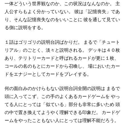
一体どういう世界観なのか、この状況はなんなのか。
主
人公すらもよく分かっていない。
彼は「記憶喪失」であ
り、そんな記憶喪失なのをいいことに
彼を通して見てい
る側に説明をする。
１話はゴリゴリの説明台詞ばかりだ。
まるで「チュート
リアル」のごとく、淡々と説明される。
デッキは４０枚
あり、テリトリーカードと呼ばれるカードが更に１枚、
コールの名のもとにカードから召喚し、
場においたカー
ドをエナジーとしてカードをプレイする。
何の面白みのかけらもない説明台詞全開の説明は
まるで
頭に入ってこず、この手のよくあるカードゲームを
やっ
てる人にとっては「似ている」部分も非常に多いため
頭
の中で置き換えてようやく理解できる印象だ。
カードゲ
ームをやったこともない人にとっては理解不能だろう。