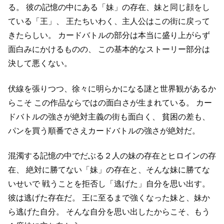
る。
彼の記憶の中にある「妹」の存在、妹と同じ顔をし
ている「王」、
王たちいわく、主人公はこの街に戻って
きたらしい。
カードバトルの部分は本当に盛り上がらず
面白みにかけるものの、
この基本的なストーリー部分は
決して悪くない。
伏線を張りつつ、徐々に明らかになる謎と世界観があるか
らこそ
この作品ならではの面白さが生まれている。
カー
ドバトルの強さが絶対主義の街も面白く、
貧困の差も、
パンを買う順番でさえカードバトルの強さが絶対だ。
混濁する記憶の中でだぶる２人の妹の存在とヒロインの存
在、
絶対に勝てない「妹」の存在と、そんな妹に勝てな
いせいで
戦うことを拒否し「逃げた」自分を思い出す。
彼は逃げた存在だ。
王に至るまで強くなった妹と、妹か
ら逃げた自分。
そんな自分を思い出したからこそ、もう