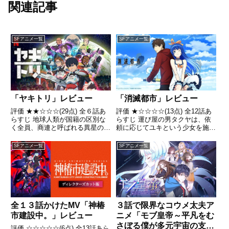
関連記事
SFアニメ一覧
SFアニメ一覧
「ヤキトリ」レビュー
「消滅都市」レビュー
評価 ★★☆☆☆(29点) 全６話あ
評価 ★☆☆☆☆(13点) 全12話あ
らすじ 地球人類が国籍の区別な
らすじ 運び屋の男タクヤは、依
く全員、商連と呼ばれる異星の民
頼に応じてユキという少女を施設
の隷属階級に落とされた未来世
から連れ出す。彼女は3年前起き
界。引用- Wikipedia
た「ロスト」唯一の生き残りだっ
SFアニメ一覧
SFアニメ一覧
た引用- Wikipedia
全１３話かけたMV「神椿
３話で限界なコウメ太夫ア
市建設中。」レビュー
ニメ「モブ皇帝～平凡をむ
さぼる僕が多元宇宙の支配
評価 ☆☆☆☆☆(6点) 全13話あら