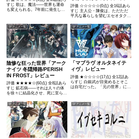
者に選ばれたので、世界を
すじ 歌は、魔法――世界も運命
評価 ☆☆☆☆☆(0点) 全16話あら
も変えられる。7年前に発生した
救ってみた～」レビュー
すじ 主人公・陳俊は、ただただ
大災害で、人類文明が壊滅的打撃
平凡な暮らしを望むエセオタクだ
を受けた世界 引用- Wikipedia
が、ひょんなことから多元宇宙帝
国の皇帝になるハメになった。た
SFアニメ一覧
SFアニメ一覧
だ普通の人間でいることを望む陳
俊だったが、帝国にいる1.2メー
トルの女将軍パンドラ...
「マブラヴ オルタネイテ
陰惨な狂った世界「アーク
ィヴ」レビュー
ナイツ 冬隠帰路/PERISH
IN FROST」レビュー
評価 ★☆☆☆☆(17点) 全12話あ
らすじ 白銀武が目覚めるとそこ
評価 ★★★★☆(60点) 全8話あら
は自宅だった。「元の世界」に戻
すじ 鉱石病——それは人々の体
れたと浮かれていた武だったが、
を徐々に結晶化させ、死に至らし
家の外には3年前に見た光景が広
める不治の病。 製薬会社ロド
がっていた。引用- Wikipedia
ス・アイランドはその治療法を研
SFアニメ一覧
SFアニメ一覧
究し、 病が引き起こすあらゆる
問題を解決するための取り組みを
行っている引用- Wik...