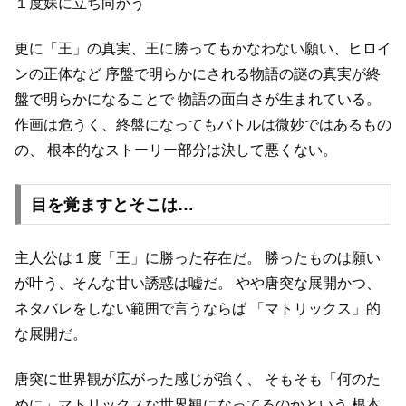
１度妹に立ち向かう
更に「王」の真実、王に勝ってもかなわない願い、ヒロイ
ンの正体など
序盤で明らかにされる物語の謎の真実が終
盤で明らかになることで
物語の面白さが生まれている。
作画は危うく、終盤になってもバトルは微妙ではあるもの
の、
根本的なストーリー部分は決して悪くない。
目を覚ますとそこは…
主人公は１度「王」に勝った存在だ。
勝ったものは願い
が叶う、そんな甘い誘惑は嘘だ。
やや唐突な展開かつ、
ネタバレをしない範囲で言うならば
「マトリックス」的
な展開だ。
唐突に世界観が広がった感じが強く、
そもそも「何のた
めに」マトリックスな世界観になってるのかという
根本