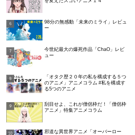
を変えたスゴいアニメ１４
98分の無感動「未来のミライ」レビュ
ー
今世紀最大の爆死作品「ChaO」レビ
ュー
「オタク歴２０年の私を構成する５つ
のアニメ」アニメコラム #私を構成す
る5つのアニメ
刮目せよ、これが僧侶枠だ！「僧侶枠
アニメ」特集アニメコラム
邪道な異世界アニメ「オーバーロー