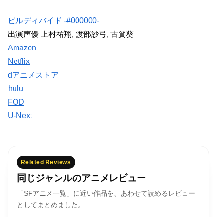
ビルディバイド -#000000-
出演声優 上村祐翔, 渡部紗弓, 古賀葵
Amazon
Netflix
dアニメストア
hulu
FOD
U-Next
Related Reviews
同じジャンルのアニメレビュー
「SFアニメ一覧」に近い作品を、あわせて読めるレビュー
としてまとめました。