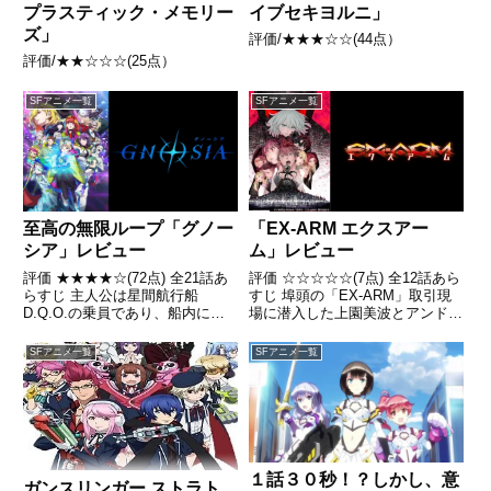
プラスティック・メモリー
イブセキヨルニ」
ズ」
評価/★★★☆☆(44点）
評価/★★☆☆☆(25点）
SFアニメ一覧
SFアニメ一覧
至高の無限ループ「グノー
「EX-ARM エクスアー
シア」レビュー
ム」レビュー
評価 ★★★★☆(72点) 全21話あ
評価 ☆☆☆☆☆(7点) 全12話あら
らすじ 主人公は星間航行船
すじ 埠頭の「EX-ARM」取引現
D.Q.O.の乗員であり、船内には
場に潜入した上園美波とアンドロ
「グノーシア（グノーシア汚染
イド・アルマのコンビは、取引物
者）」という人間を消してしまう
のトランク「EX-ARM“No.00”」
SFアニメ一覧
SFアニメ一覧
存在が人間のふりをして紛れ込ん
を奪取して敵の船に逃げ込む引
でいた 引用- Wikipedia
用- Wikipedia
１話３０秒！？しかし、意
ガンスリンガー ストラト