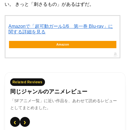
い。
きっと「刺さるもの」があるはずだ。
Amazonで「超可動ガール1/6 第一巻 Blu-ray」に
関する詳細を見る
Amazon
Related Reviews
同じジャンルのアニメレビュー
「SFアニメ一覧」に近い作品を、あわせて読めるレビュー
としてまとめました。
‹
›