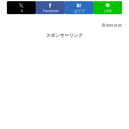
X
Facebook
はてブ
LINE
2019.10.20
スポンサーリンク