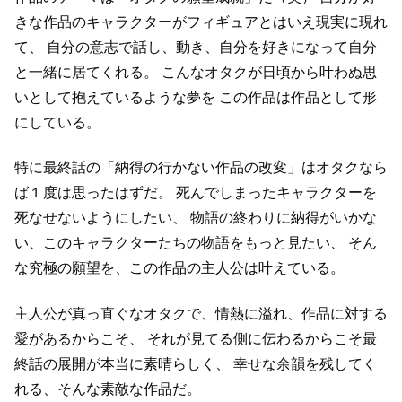
きな作品のキャラクターがフィギュアとはいえ現実に現れ
て、
自分の意志で話し、動き、自分を好きになって自分
と一緒に居てくれる。
こんなオタクが日頃から叶わぬ思
いとして抱えているような夢を
この作品は作品として形
にしている。
特に最終話の「納得の行かない作品の改変」はオタクなら
ば１度は思ったはずだ。
死んでしまったキャラクターを
死なせないようにしたい、
物語の終わりに納得がいかな
い、このキャラクターたちの物語をもっと見たい、
そん
な究極の願望を、この作品の主人公は叶えている。
主人公が真っ直ぐなオタクで、情熱に溢れ、作品に対する
愛があるからこそ、
それが見てる側に伝わるからこそ最
終話の展開が本当に素晴らしく、
幸せな余韻を残してく
れる、そんな素敵な作品だ。