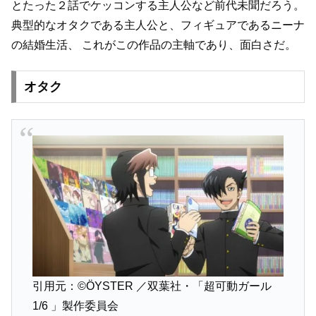
とたった２話でケッコンする主人公など前代未聞だろう。
典型的なオタクである主人公と、フィギュアであるニーナ
の結婚生活、
これがこの作品の主軸であり、面白さだ。
オタク
引用元：©ÖYSTER ／双葉社・「超可動ガール
1/6 」製作委員会