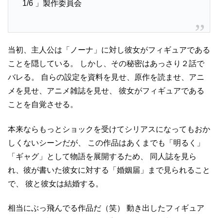
1/6 」製作委員会
当初、主人公は「ノーナ」に対し彼女がフィギュアである
ことを隠している。
しかし、その秘密はあっさり２話で
バレる。
自らの設定を資料を見せ、原作を読ませ、アニ
メを見せ、アニメ雑誌を見せ、
彼女がフィギュアである
ことを自覚させる。
本来ならもっとショックを受けてシリアスになってもおか
しくないシーンだが、
この作品はあくまでも「明るく」
「ギャグ」として物語を展開するため、
同人誌を見ら
れ、彼が書いた彼女に対する「婚姻届」まで見られること
で、
彼と彼女は結婚する。
相当にぶっ飛んでる作品だ（笑）
動き出したフィギュア