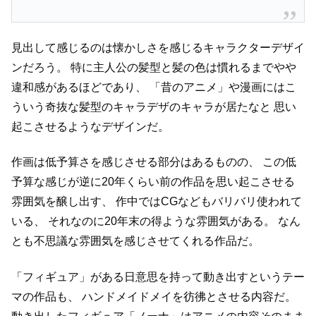
見出して感じるのは懐かしさを感じるキャラクターデザイ
ンだろう。
特に主人公の髪型と髪の色は慣れるまでやや
違和感があるほどであり、
「昔のアニメ」や漫画にはこ
ういう奇抜な髪型のキャラデザのキャラが居たなと
思い
起こさせるようなデザインだ。
作画は低予算さを感じさせる部分はあるものの、
この低
予算な感じが逆に20年くらい前の作品を思い起こさせる
雰囲気を醸し出す、
作中ではCGなどもバリバリ使われて
いる、
それなのに20年末の得ような雰囲気がある。
なん
とも不思議な雰囲気を感じさせてくれる作品だ。
「フィギュア」がある日意思を持って動き出すというテー
マの作品も、
ハンドメイドメイを彷彿とさせる内容だ。