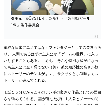
引用元：©ÖYSTER ／双葉社・「超可動ガール
1/6 」製作委員会
単純な日常アニメではなくファンタジーとしての要素もあ
り、
人間であるはずの主人公が「ゲームの世界」に入っ
たりすることもある。
しかし、そんな特別な状況になっ
ても主人公は全く慌てない（笑）
彼の順応性の高さが故
にストーリーのテンポがよく、
サクサクと小気味よくス
トーリーが進んでくれる。
１話１５分だからこそのテンポの良さが作品としての面白
さを強めてくれる。
話が進むたびに主人公とノーナの関