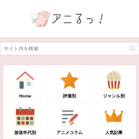
Home
評価別
ジャンル別
放送年代別
アニメコラム
人気記事