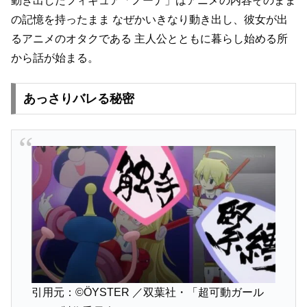
動き出したフィギュア「ノーナ」はアニメの内容そのまま
の記憶を持ったまま
なぜかいきなり動き出し、彼女が出
るアニメのオタクである
主人公とともに暮らし始める所
から話が始まる。
あっさりバレる秘密
引用元：©ÖYSTER ／双葉社・「超可動ガール