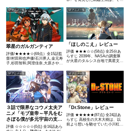
くねを目撃し命を失う危機に陥
り、仁科鳥子に助け出される。引
SFアニメ一覧
SFアニメ一覧
用- Wikipedia
「ほしのこえ」レビュー
翠星のガルガンティア
評価 ★★★☆☆(58点) 全25分あ
評価/★★★★☆(69点）全15話監
らすじ 2039年、NASAの調査隊
督/村田和也声優/石川界人,金元寿
が火星のタルシス台地で異星文明
子,杉田智和,阿澄佳奈,大原さやか
の遺跡を発見し、突然現れた地球
ほか全話/各話キャプ画付き感想
外知的生命体タルシアンに全滅さ
はこちら あらすじ遠い未来、宇
SFアニメ一覧
SFアニメ一覧
せられた。この出来事に衝撃を受
宙に進出した人類は「人類銀河同
けた人類は、遺跡から回収したタ
盟」を結成し、宇宙生命体「ヒデ
ルシアンのテクノ...
ィアーズ」と争い...
３話で限界なコウメ太夫ア
「Dr.Stone」レビュー
ニメ「モブ皇帝～平凡をむ
評価 ★★★★★(87点) 全24話あ
さぼる僕が多元宇宙の支配
らすじ 高校生の大木大樹は、以
前より想いを馳せていた小川杠に
者に選ばれたので、世界を
評価 ☆☆☆☆☆(0点) 全16話あら
自分の気持ちを告白しようとして
救ってみた～」レビュー