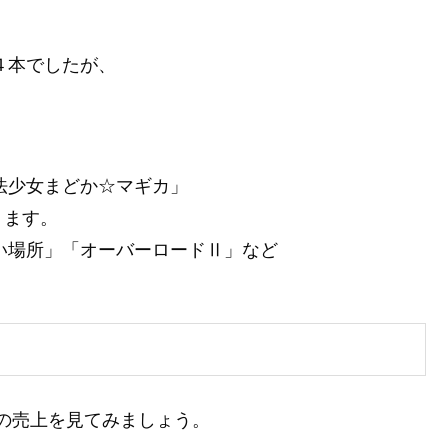
４本でしたが、
。
魔法少女まどか☆マギカ」
ります。
遠い場所」「オーバーロードⅡ」など
メの売上を見てみましょう。