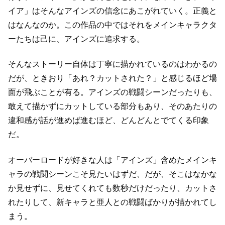
イア」はそんなアインズの信念にあこがれていく。
正義と
はなんなのか。
この作品の中ではそれをメインキャラクタ
ーたちは己に、アインズに追求する。
そんなストーリー自体は丁寧に描かれているのはわかるの
だが、
ときおり「あれ？カットされた？」と感じるほど場
面が飛ぶことが有る。
アインズの戦闘シーンだったりも、
敢えて描かずにカットしている部分もあり、
そのあたりの
違和感が話が進めば進むほど、どんどんとでてくる印象
だ。
オーバーロードが好きな人は「アインズ」含めたメインキ
ャラの
戦闘シーンこそ見たいはずだ、だが、そこはなかな
か見せずに、
見せてくれても数秒だけだったり、カットさ
れたりして、
新キャラと亜人との戦闘ばかりが描かれてし
まう。