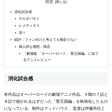
目次
消化試合感
ヤルダバオト
レメディオス
淡々
総評：ファン向けと考えても物足りない
個人的な感想：残念
「劇場版 「オーバーロード」 聖王国編」に似て
るアニメレビュー
消化試合感
本作品はオーバーロードの劇場アニメ作品。
４期の７話と
８話で描かれるはずだった
「聖王国編」を映画化したもの
になっている。
制作はマッドハウス 、監督は伊藤尚往と