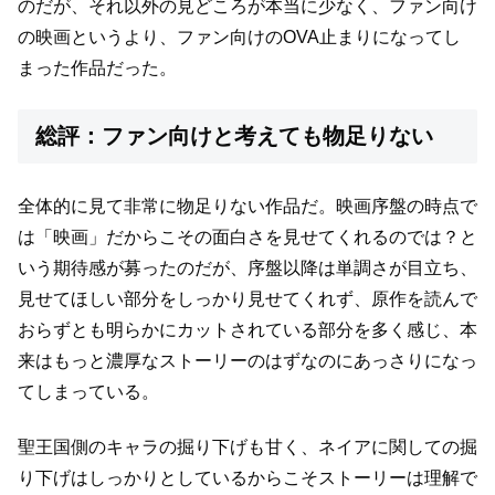
のだが、
それ以外の見どころが本当に少なく、
ファン向け
の映画というより、ファン向けのOVA止まりになってし
まった作品だった。
総評：ファン向けと考えても物足りない
全体的に見て非常に物足りない作品だ。
映画序盤の時点で
は「映画」だからこその面白さを見せてくれるのでは？
と
いう期待感が募ったのだが、序盤以降は単調さが目立ち、
見せてほしい部分をしっかり見せてくれず、原作を読んで
おらずとも
明らかにカットされている部分を多く感じ、本
来はもっと
濃厚なストーリーのはずなのにあっさりになっ
てしまっている。
聖王国側のキャラの掘り下げも甘く、
ネイアに関しての掘
り下げはしっかりとしているからこそ
ストーリーは理解で