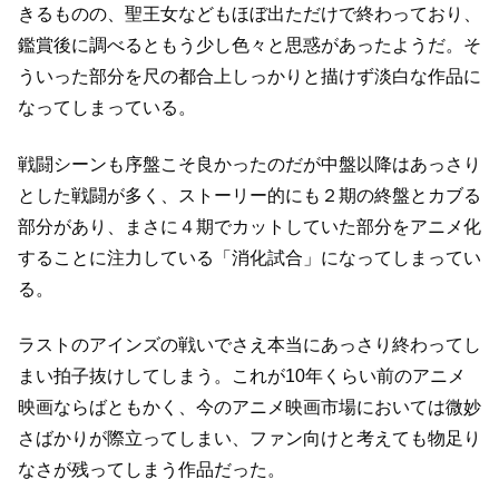
きるものの、聖王女などもほぼ出ただけで終わっており、
鑑賞後に調べるともう少し色々と思惑があったようだ。
そ
ういった部分を尺の都合上しっかりと描けず淡白な作品に
なってしまっている。
戦闘シーンも序盤こそ良かったのだが中盤以降はあっさり
とした
戦闘が多く、ストーリー的にも２期の終盤とカブる
部分があり、
まさに４期でカットしていた部分をアニメ化
することに
注力している「消化試合」になってしまってい
る。
ラストのアインズの戦いでさえ本当にあっさり終わってし
まい拍子抜けしてしまう。
これが10年くらい前のアニメ
映画ならばともかく、
今のアニメ映画市場においては微妙
さばかりが際立ってしまい、
ファン向けと考えても物足り
なさが残ってしまう作品だった。