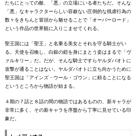
たちにとっての敵、「悪」の立場にいる者たちだ。
そんな
「悪」なキャラクターらしい容赦ない圧倒的な残虐行為の
数々を
きちんと冒頭から魅せることで
「オーバーロード」
という作品の世界観に入りこませてくれる。
聖王国には「聖王」と名乗る美女とそれを守る騎士がい
る。
天使を召喚し、白銀の鎧を身にまとう姿はまるで「ヴ
ァルキリー」だ。
だが、そんな騎士ですらヤルダバオトに
攻撃が通ることはない。
ヤルダバオトに立ち向かうために
聖王国は「アインズ・ウール・ゴウン」に
頼ることになる
というところから物語が始まる。
４期の７話と８話の間の物語ではあるものの、
新キャラが
非常に多く、その新キャラを序盤から丁寧に見せている印
象だ。