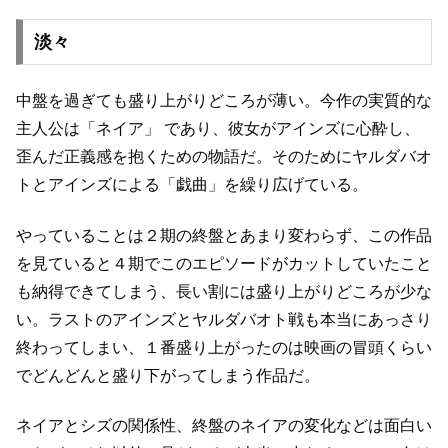
淡々
中盤を過ぎても盛り上がりどころが薄い。
今作の実質的な
主人公は「ネイア」 であり、
彼女がアインズに心酔し、
歪んだ正義感を抱くための物語だ。
そのためにヤルダバオ
トとアインズによる「戯曲」を繰り広げている。
やっていることは２期の終盤とあまり変わらず、
この作品
を見ていると４期でこのエピソードがカットしていたこと
も
納得できてしまう、長い割には盛り上がりどころが少な
い。
ラストのアインズとヤルダバオト戦も本当にあっさり
終わってしまい、
１番盛り上がったのは映画の冒頭くらい
でどんどんと盛り下がってしまう作品だ。
ネイアとシズの関係性、終盤のネイアの変化などは面白い