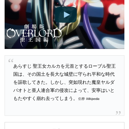
あらすじ 聖王女カルカを元首とするローブル聖王
国は、その国土を長大な城壁に守られ平和な時代
を謳歌してきた。しかし、突如現れた魔皇ヤルダ
バオトと亜人連合軍の侵攻によって、安寧はいと
もたやすく崩れ去ってしまう。
引用- Wikipedia