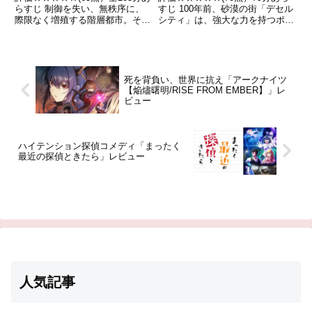
らすじ 制御を失い、無秩序に、
すじ 100年前、砂漠の街「デセル
際限なく増殖する階層都市。その
シティ」は、強大な力を持つポケ
片隅で人間の村が滅びようとして
モンによって壊滅的な被害を受け
いた。近隣の狩り場が枯渇し、食
ていた。そこへ現れた旅人が、不
料を調達できなくなった。引用 -
思議な力を持つツボでそのポケモ
Wikipedia
ンを封印したことで、デセルシテ
ィの人々は平穏な時間を...
死を背負い、世界に抗え「アークナイツ
【焔燼曙明/RISE FROM EMBER】」レ
ビュー
ハイテンション探偵コメディ「まったく
最近の探偵ときたら」レビュー
人気記事