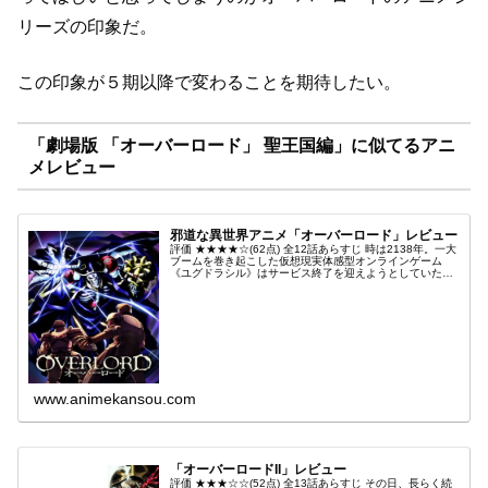
リーズの印象だ。
この印象が５期以降で変わることを期待したい。
「劇場版 「オーバーロード」 聖王国編」に似てるアニ
メレビュー
邪道な異世界アニメ「オーバーロード」レビュー
評価 ★★★★☆(62点) 全12話あらすじ 時は2138年。一大
ブームを巻き起こした仮想現実体感型オンラインゲーム
《ユグドラシル》はサービス終了を迎えようとしていた。
プレイヤーであるモモンガも仲間と栄華を誇ったギルドで
一人静かにその時を待...
www.animekansou.com
「オーバーロードII」レビュー
評価 ★★★☆☆(52点) 全13話あらすじ その日、長らく続