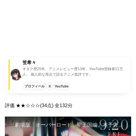
笠希々
オタク歴25年、アニメレビュー歴13年、YouTube登録者11万
人。 個人的な視点で語るアニメ批評です。
プロフィール
X
YouTube
評価 ★★☆☆☆(34点) 全132分
『劇場版「オーバーロード」聖王国編』本予告｜9月20日(金)全国ロードショー