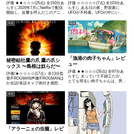
評価 ★★☆☆☆(25点) 全150分あ
評価 ☆☆☆☆☆(7点) 全103分あ
らすじ2020年7月にNetflixで配信
らすじ ある日の夜、野原家に
開始し、反響を呼んだこのアニメ
UFOが不時着。UFOの中にいた
シリーズを湯浅監督自身の手で再
のは、宇宙から来たという宇宙人
編集、再構築した 引用-
のシリリだった引用- Wikipedia
映画
映画
Wikipedia
「漁港の肉子ちゃん」レビ
秘密結社鷹の爪 鷹の爪シ
ュー
ックス 〜島根は奴らだ〜
評価 ★★☆☆☆(35点) 全97分あ
評価/★☆☆☆☆(17点）全13分監
らすじ 太っていて不細工だが、
督/FROGMAN声優/FROGMANほ
とても明るい肉子ちゃんは、男に
か全話/各話キャプ画付き感想は
だまされフラれるたびに住む場所
こちら あらすじ日本列島では突
を転々と変えながらもひたむきに
如島根県が狂暴化し鳥取県を襲う
映画
映画
生き抜いてきた引用- Wikipedia
という現象が発生。この現象の解
決を政府から要求されたデラック
スファイターで...
「アラーニェの虫籠」レビ