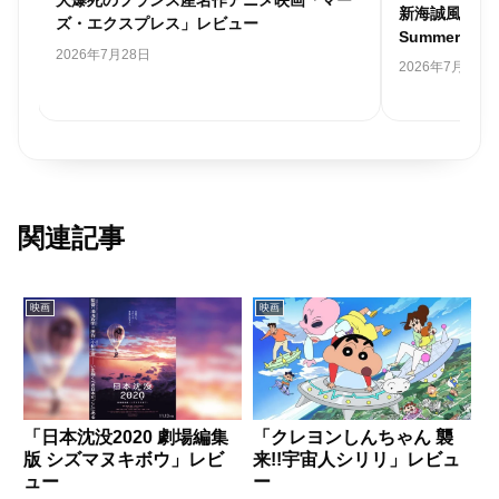
ゃ
大爆死のフランス産名作アニメ映画「マー
新海誠風韓国
レビ
ズ・エクスプレス」レビュー
Summer 
2026年7月28日
2026年7月26日
関連記事
映画
映画
「日本沈没2020 劇場編集
「クレヨンしんちゃん 襲
版 シズマヌキボウ」レビ
来!!宇宙人シリリ」レビュ
ュー
ー