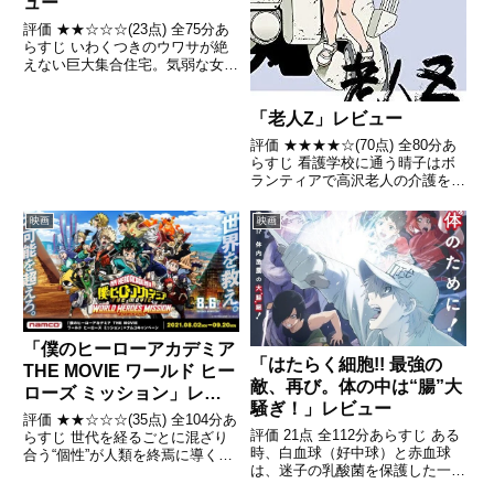
ュー
評価 ★★☆☆☆(23点) 全75分あ
らすじ いわくつきのウワサが絶
えない巨大集合住宅。気弱な女子
大生りんはある夜引用- Wikipedia
「老人Z」レビュー
評価 ★★★★☆(70点) 全80分あ
らすじ 看護学校に通う晴子はボ
ランティアで高沢老人の介護を行
っていたが、高沢が最新型介護ロ
ボット「Z-001号機」のモニター
映画
映画
に選ばれ、お役御免となってしま
う。引用- Wikipedia
「僕のヒーローアカデミア
「はたらく細胞!! 最強の
THE MOVIE ワールド ヒー
敵、再び。体の中は“腸”大
ローズ ミッション」レビ
騒ぎ！」レビュー
ュー
評価 ★★☆☆☆(35点) 全104分あ
評価 21点 全112分あらすじ ある
らすじ 世代を経るごとに混ざり
時、白血球（好中球）と赤血球
合う“個性”が人類を終焉に導くと
は、迷子の乳酸菌を保護した一般
する思想「個性終末論」を掲げる
細胞と出会う。引用- Wikipedia
謎の集団「ヒューマライズ」。引