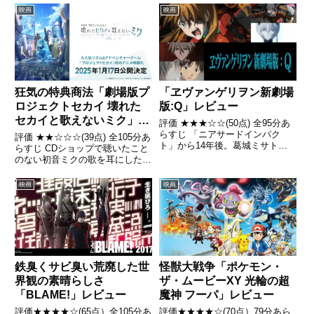
用- Wikipedia
映画
映画
狂気の特典商法「劇場版プ
「ヱヴァンゲリヲン新劇場
ロジェクトセカイ 壊れた
版:Q」レビュー
セカイと歌えないミク」レ
評価 ★★★☆☆(50点) 全95分あ
ビュー
らすじ 「ニアサードインパク
評価 ★★☆☆☆(39点) 全105分あ
ト」から14年後。葛城ミサトを
らすじ CDショップで聴いたこと
はじめ旧NERV職員らは、反
のない初音ミクの歌を耳にした星
NERV組織「ヴィレ」を結成し、
乃一歌は、モニターに映しだされ
NERVのエヴァを殲滅すべく活動
た見たことのない姿のミクと目が
映画
映画
していた引用- Wikipedia
合うが、ほどなくしてミクは消え
てしまう。引用- Wikipedia
鉄臭くサビ臭い荒廃した世
怪獣大戦争「ポケモン・
界観の素晴らしさ
ザ・ムービーXY 光輪の超
「BLAME!」レビュー
魔神 フーパ」レビュー
評価★★★★☆(65点）全105分あ
評価★★★★☆(70点）79分あら