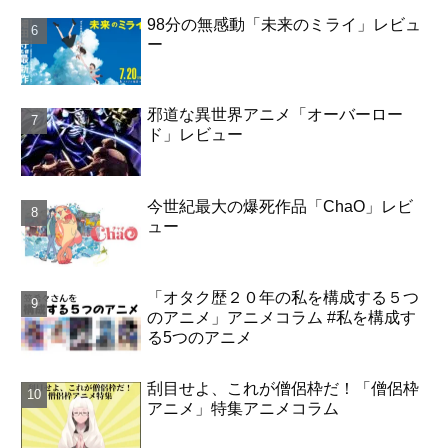
98分の無感動「未来のミライ」レビュ
ー
邪道な異世界アニメ「オーバーロー
ド」レビュー
今世紀最大の爆死作品「ChaO」レビ
ュー
「オタク歴２０年の私を構成する５つ
のアニメ」アニメコラム #私を構成す
る5つのアニメ
刮目せよ、これが僧侶枠だ！「僧侶枠
アニメ」特集アニメコラム