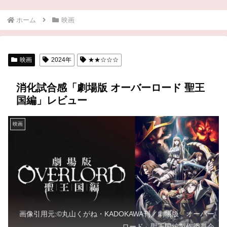
ホーム
映画
映画
2024年
★★☆☆☆
消化試合感「劇場版 オーバーロード 聖王
国編」レビュー
映画
画像引用元:©丸山くがね・KADOKAWA刊／劇場版「オーバー
ロード」聖王国編製作委員会