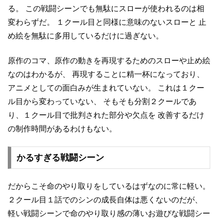
る。
この戦闘シーンでも無駄にスローが使われるのは相
変わらずだ。
１クール目と同様に意味のないスローと
止
め絵を無駄に多用しているだけに過ぎない。
原作のコマ、原作の動きを再現するためのスローや止め絵
なのはわかるが、
再現することに精一杯になっており、
アニメとしての面白みが生まれていない。
これは１クー
ル目から変わっていない、
そもそも分割２クールであ
り、１クール目で批判された部分や欠点を
改善するだけ
の制作時間があるわけもない。
かるすぎる戦闘シーン
だからこそ命のやり取りをしているはずなのに常に軽い。
２クール目１話でのシンの成長自体は悪くないのだが、
軽い戦闘シーンで命のやり取り感の薄いお遊びな戦闘シー