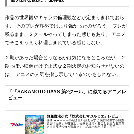
作品の世界観やキャラの倫理観などが定まりきれておら
ず、
そのブレが序盤ではより強かったのだろう。
ブレが
残るまま、２クールやってしまった感じもあり、
アニメ
でそこをうまく料理しきれている感じもない。
２期があった場合どうなるかは気になるところだが、
２
期っぽい映像だけで正式な２期決定のお知らせがないの
は、
アニメの人気を指し示しているのかもしれない。
「「SAKAMOTO DAYS 第2クール」に似てるアニメレ
ビュー
無免魔法少女「株式会社マジルミエ」レビュー
評価 ★★☆☆☆(34点) 全12話あらすじ 突如発生する自然
災害「怪異」が存在し、怪異を退治することを主たる業務
とする魔法少女が職業として認識された世界。引用-
Wikipedia