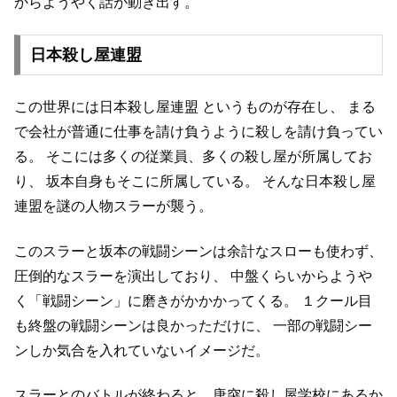
からようやく話が動き出す。
日本殺し屋連盟
この世界には日本殺し屋連盟 というものが存在し、
まる
で会社が普通に仕事を請け負うように殺しを請け負ってい
る。
そこには多くの従業員、多くの殺し屋が所属してお
り、
坂本自身もそこに所属している。
そんな日本殺し屋
連盟を謎の人物スラーが襲う。
このスラーと坂本の戦闘シーンは余計なスローも使わず、
圧倒的なスラーを演出しており、
中盤くらいからようや
く「戦闘シーン」に磨きがかかかってくる。
１クール目
も終盤の戦闘シーンは良かっただけに、
一部の戦闘シー
ンしか気合を入れていないイメージだ。
スラーとのバトルが終わると、唐突に殺し屋学校にあるか