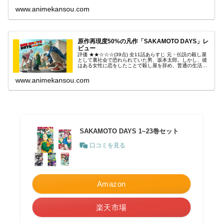
www.animekansou.com
原作再現度50%の凡作「SAKAMOTO DAYS」レ
ビュー
評価 ★★☆☆☆(39点) 全11話あらすじ 元・伝説の殺し屋
として裏社会で恐れられていた男、坂本太郎。しかし、彼
はある女性に恋をしたことで殺し屋を辞め、普通の生活を
選ぶ。引用- Wikipedia
www.animekansou.com
SAKAMOTO DAYS 1~23巻セット
口コミを見る
Amazon
楽天市場