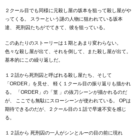
２クール目でも同様に元殺し屋の坂本を狙って殺し屋がや
ってくる。
スラーという謎の人物に狙われている坂本
達、
死刑囚たちがでてきて、彼を狙っている。
このあたりのストーリーは１期とあまり変わらない。
色々な殺し屋が出て、それを倒して、また殺し屋が出て。
基本的にこの繰り返しだ。
１２話から死刑囚と呼ばれる殺し屋たち、そして
「ORDER」を見せ、
軽く１クール目の振り返りも描かれ
る。
「ORDER」の「篁 」の抜刀シーンが描かれるのだ
が、
ここでも無駄にスローシーンが使われている。
OPは
期待できるのだが、２クール目の１話で早速不安を感じ
る。
１２話から 死刑囚の一人がシンとルーの目の前に現れ