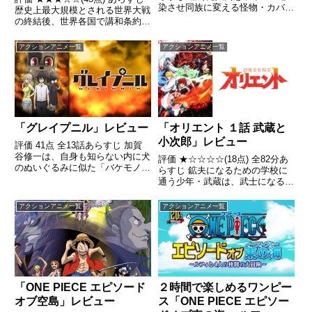
染させ同族に変える怪物・カバネ
歴史上最大規模とされる世界大戦
に覆い尽くされた世界。極東の島
の終結後、世界各国で講和条約が
国・日ノ本では、駅と呼ばれる砦
結ばれ平和を信条とした国際機関
を駿城という装甲蒸気機関車で往
が設立された。引用- Wikipedia
アクションアニメ一覧
アクションアニメ一覧
来するというカバネから隔離され
た堅牢なインフラを整備する...
「グレイプニル」レビュー
「オリエント １話 武蔵と
小次郎」レビュー
評価 41点 全13話あらすじ 加賀
谷修一は、自身も知らない内に犬
評価 ★☆☆☆☆(18点) 全82分あ
のぬいぐるみに似た「バケモノ」
らすじ 鉱夫になるための学校に
に変身する能力を得た高校生。引
通う少年・武蔵は、武士になる夢
用- Wikipedia
を持っていた。引用- Wikipedia
アクションアニメ一覧
アクションアニメ一覧
２時間で楽しめるワンピー
「ONE PIECE エピソード
ス「ONE PIECE エピソー
オブ空島」レビュー