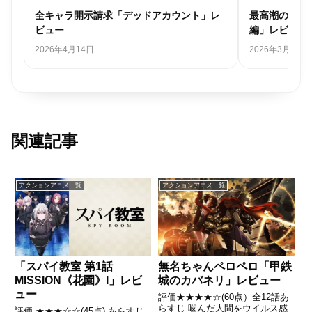
レ
全キャラ開示請求「デッドアカウント」レ
最高潮の圧巻
ビュー
編」レビュー
2026年4月14日
2026年3月31日
関連記事
アクションアニメ一覧
アクションアニメ一覧
無名ちゃんペロペロ「甲鉄
「スパイ教室 第1話
城のカバネリ」レビュー
MISSION《花園》I」レビ
ュー
評価★★★★☆(60点）全12話あ
らすじ 噛んだ人間をウイルス感
評価 ★★★☆☆(45点) あらすじ