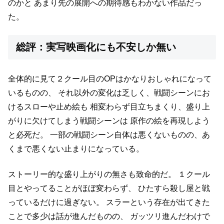
のかと
あまり先の展開への期待感もわかない作品だっ
た。
総評：実写映画化にも不安しか無い
全体的に見て２クール目のOPはかなりおしゃれになって
いるものの、
それ以外の変化は乏しく、戦闘シーンにお
けるスローや止め絵も
相変わらず目立ちまくり、盛り上
がりに欠けてしまう戦闘シーンは
原作の絵を再現しよう
と必死だ。
一部の戦闘シーン自体は悪くないものの、あ
くまで悪くない止まりになっている。
ストーリー的な盛り上がりの無さも致命的だ。
１クール
目とやってることがほぼ変わらず、
ひたすら殺し屋と戦
っているだけに過ぎない。
スラーという存在が出てきた
ことで多少は話が進んだものの、
ガッツリ進んだわけで