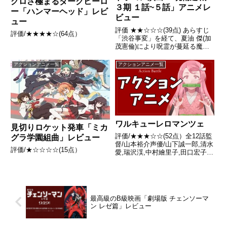
グロさ極まるダークヒーロ
３期 １話~５話」アニメレ
ー「ハンマーヘッド」レビ
ビュー
ュー
評価 ★★☆☆☆(39点) あらすじ
評価/★★★★☆(64点）
「渋谷事変」を経て、夏油 傑(加
茂憲倫)により呪霊が蔓延る魔窟
と化した全国10の結界（コロニ
ー）。 引用- Wikipedia
アクションアニメ一覧
アクションアニメ一覧
ワルキューレロマンツェ
見切りロケット発車「ミカ
評価/★★★☆☆(52点）全12話監
グラ学園組曲」レビュー
督/山本裕介声優/山下誠一郎,清水
評価/★☆☆☆☆(15点）
愛,瑞沢渓,中村繪里子,田口宏子ほ
か全話/各話キャプ画付き感想は
こちら あらすじヨーロッパのと
ある大きな街・ヘレンズヒル。そ
の街には、華麗かつ勇壮な戦いで
観衆を魅了する馬...
最高級のB級映画「劇場版 チェンソーマ
ン レゼ篇」レビュー