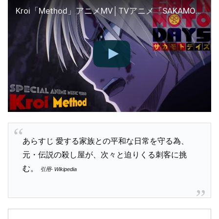
Kroi「Method」アニメMV│TVアニメ『SAKAMOTO DAYS』第2クールオープニング・テーマ
あらすじ 愛する家族との平和な日常を守る為、
元・伝説の殺し屋が、次々と迫りくる刺客に挑
む。
引用- Wikipedia