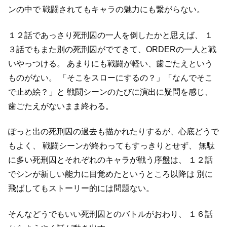
ンの中で
戦闘されてもキャラの魅力にも繋がらない。
１２話であっさり死刑囚の一人を倒したかと思えば、
１
３話でもまた別の死刑囚がでてきて、ORDERの一人と戦
いやっつける。
あまりにも戦闘が軽い、歯ごたえという
ものがない。
「そこをスローにするの？」「なんでそこ
で止め絵？」と
戦闘シーンのたびに演出に疑問を感じ、
歯ごたえがないまま終わる。
ぽっと出の死刑囚の過去も描かれたりするが、心底どうで
もよく、
戦闘シーンが終わってもすっきりとせず、
無駄
に多い死刑囚とそれぞれのキャラが戦う序盤は、
１２話
でシンが新しい能力に目覚めたというところ以降は
別に
飛ばしてもストーリー的には問題ない。
そんなどうでもいい死刑囚とのバトルがおわり、
１６話