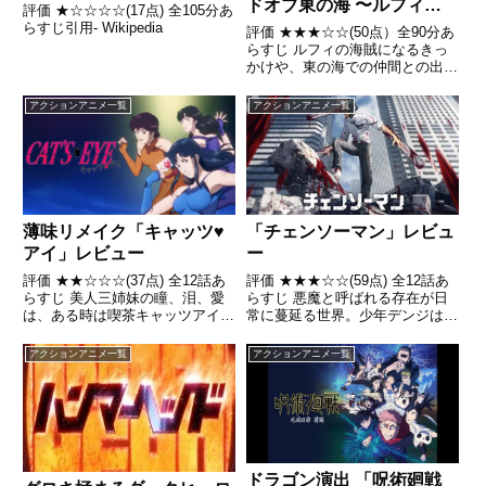
ドオブ東の海 〜ルフィと4
評価 ★☆☆☆☆(17点) 全105分あ
人の仲間の大冒険!!〜」レ
らすじ引用- Wikipedia
評価 ★★★☆☆(50点）全90分あ
ビュー
らすじ ルフィの海賊になるきっ
かけや、東の海での仲間との出会
いを主軸にしている引用 -
Wikipedia
アクションアニメ一覧
アクションアニメ一覧
薄味リメイク「キャッツ♥
「チェンソーマン」レビュ
アイ」レビュー
ー
評価 ★★☆☆☆(37点) 全12話あ
評価 ★★★☆☆(59点) 全12話あ
らすじ 美人三姉妹の瞳、泪、愛
らすじ 悪魔と呼ばれる存在が日
は、ある時は喫茶キャッツアイの
常に蔓延る世界。少年デンジは死
オーナー、ある時は怪盗キャッツ
んだ父の借金を返すべく、「チェ
アイとして、クールに夜を駆け世
ンソーの悪魔」であるポチタと引
アクションアニメ一覧
アクションアニメ一覧
間を騒がす。 引用- Wikipedia
用- Wikipedia
ドラゴン演出 「呪術廻戦