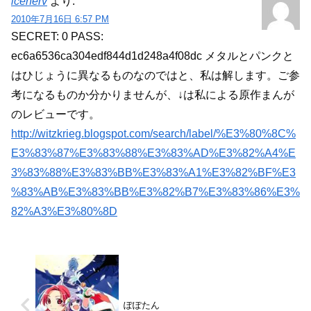
icenerv
より:
2010年7月16日 6:57 PM
SECRET: 0
PASS:
ec6a6536ca304edf844d1d248a4f08dc
メタルとパンクと
はひじょうに異なるものなのではと、私は解します。ご参
考になるものか分かりませんが、↓は私による原作まんが
のレビューです。
http://witzkrieg.blogspot.com/search/label/%E3%80%8C%
E3%83%87%E3%83%88%E3%83%AD%E3%82%A4%E
3%83%88%E3%83%BB%E3%83%A1%E3%82%BF%E3
%83%AB%E3%83%BB%E3%82%B7%E3%83%86%E3%
82%A3%E3%80%8D
ぽぽたん