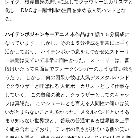
レイク、根岸自身の思いに反してクラウザーはカリスマと
化し、
DMCは一躍世間の注目を集める人気バンドとな
る。
ハイテンポジャンキーアニメ
本作品は１話１５分構成に
なっています。
しかし、その１５分構成を非常に上手く
活かしており、
ハイテンポかつ息をもつかせぬストーリ
ー展開は見ていて非常に面白かった。
ストーリーは、普
段はいたって真面目でフォークシンガーのような甘い歌を
うたう。
しかし、何の因果か彼は人気デスメタルバンド
でクラウザーと呼ばれる
人気ボーカリストとして仕事を
していく。
この普段の彼と、クラウザーとしてのギャッ
プは真逆だ。
このシュールとも言える人間性の違いは笑
いがとまらないことも多かった。
メタルバンドというあ
まり知らない世界観と、
普段の普通すぎる世界観を上手
く組み合わせており、
テンポの良さが見ている側の笑い
を自然と誘う。
残念ながらDMCというバンドが人気を勝