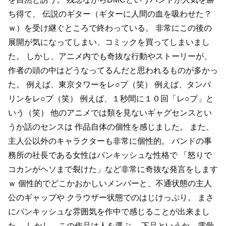
ち得て、
伝説のギター（ギターに人間の血を吸わせた？
ｗ）を受け継ぐところで終わっている。
非常にこの後の
展開が気になってしまい、コミックを買ってしまいまし
た。
しかし、アニメ内でも奇抜な行動やストーリーが、
作者の頭の中はどうなってるんだと思われるものが多かっ
た。
例えば、東京タワーをレ○プ（笑）
例えば、タンバ
リンをレ○プ（笑）
例えば、１秒間に１０回「レ○プ」と
いう（笑）
他のアニメでは類を見ないギャグセンスとい
うか話のセンスは
作品自体の個性を感じました。
また、
主人公以外のキャラクターも非常に個性的。
バンドの事
務所の社長である女性はパンキッシュな性格で
「怒りで
コカンがヘソまで裂けた」など非常に奇抜な発言をします
ｗ
個性的でどこかおかしいメンバーと、不通状態の主人
公のギャップや
クラウザー状態でのはじけっぷり。
まさ
にパンキッシュな雰囲気を作中で感じることが出来まし
た。
しかし、この作品は人を選ぶ。
下品というか、露骨