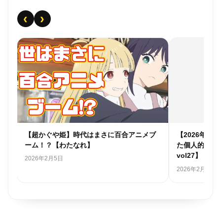
‹
›
個人
【超かぐや姫】時代はまさに百合アニメブ
【2026年
ーム！？【わたなれ】
た個人的アニ
vol27】
2026年2月5日
2026年2月1日