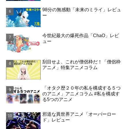
98分の無感動「未来のミライ」レビュ
ー
今世紀最大の爆死作品「ChaO」レビ
ュー
刮目せよ、これが僧侶枠だ！「僧侶枠
アニメ」特集アニメコラム
「オタク歴２０年の私を構成する５つ
のアニメ」アニメコラム #私を構成す
る5つのアニメ
邪道な異世界アニメ「オーバーロー
ド」レビュー