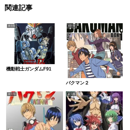
関連記事
未分類
未分類
機動戦士ガンダムF91
バクマン２
未分類
未分類