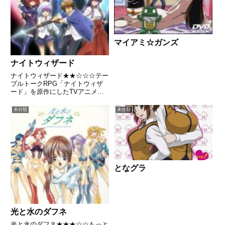
マイアミ☆ガンズ
ナイトウィザード
ナイトウィザード★★☆☆☆テー
ブルトークRPG「ナイトウィザ
ード」を原作にしたTVアニメ。
裏界の魔王たちは、長年に渡って
人間界に侵略を試みてきた。それ
未分類
未分類
は、200X年4月から「マジカル・
ウォーフェア」と呼ばれる戦争に
突入。その戦争を終結させる...
となグラ
光と水のダフネ
光と水のダフネ★★★☆☆もっと