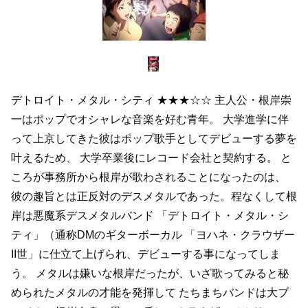
デトロイト・メタル・シティ
★★★☆☆
主人公・根岸崇
一はポップでオシャレな音楽を好む青年。
大学進学に伴
って上京してきた彼はポップ歌手としてデビューする夢を
叶えるため、
大学卒業後にレコード会社と契約する。
と
ころが事務所から根岸が歌わされることになったのは、
彼の趣旨とは正反対のデスメタルであった。程なくして根
岸は悪魔系デスメタルバンド
「デトロイト・メタル・シ
ティ」（通称DMのギターボーカル
「ヨハネ・クラウザー
II世」に仕立て上げられ、デビューする事になってしま
う。
メタルは嫌いな根岸だったが、いざ歌ってみると秘
められたメタルの才能を発揮して
たちまちバンドは大ブ