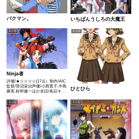
バクマン。
いちばんうしろの大魔王
未分類
未分類
Ninja者
評価/★☆☆☆☆(17点）制作/AIC
監督/菅沼栄治声優/小西寛子,中島
ひとひら
麻実,鈴村健一ほか全話/各話キャ
プ画付き感想はこちらあらすじ
未分類
未分類