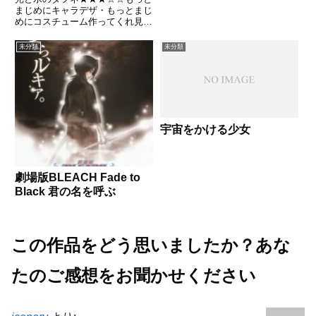
まじめにキャラデザ・もっとまじ
めにコスチューム作ってくれ見れ
るアニメではあった・・・。しか
し、あの水着みたいなコスチュー
未分類
未分類
ムはなんなんだ（苦笑）ほとんど
お尻まるだし、人物によってはハ
ミ乳どころではないコスチュー
ム...
宇宙をかける少女
劇場版BLEACH Fade to
Black 君の名を呼ぶ
この作品をどう思いましたか？あな
たのご感想をお聞かせください