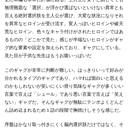
無理難題な「選択」が浮かび選ばないといけない
異常とも
言える絶対選択肢を主人公が選び、大変な状況になりそれ
を異常なヒロインが受け流す。
変人っぽいヒロインや破天
荒なヒロイン、色々なキャラ付けがされたヒロインではあ
るものの
「どこかで見た」感じが半端ないヒロインがギャ
グ的な要素や設定を加えられており、ギャグにしている。
見た目が子供な先生はもうお腹いっぱいだ
このギャグが非常に判断が難しい。
はっきりいって好みが
分かれるタイプのギャグであり、ハマれば面白いと思える
のかもしれないが
笑いにくい滑り気味なギャグが多く
いい
言葉で言えば「シュール」であり悪い言葉で言えば「笑え
ない」ギャグだ。
そんなギャグが無駄にテンポよくどんど
ん詰め込まれるため１話の段階で胸焼けしそうな感じだ。
序盤はかなり取っ付きにくく脳内選択肢だけではなく、
そ