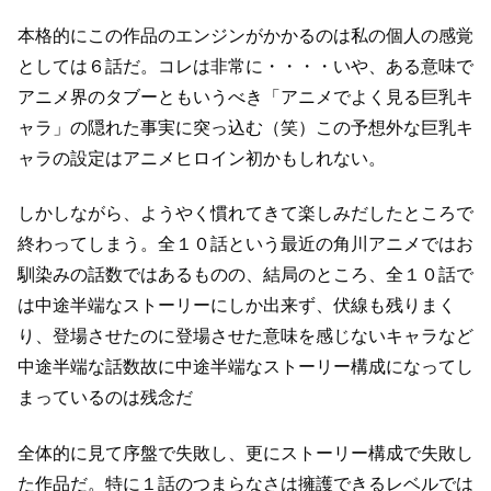
本格的にこの作品のエンジンがかかるのは私の個人の感覚
としては６話だ。
コレは非常に・・・・いや、ある意味で
アニメ界のタブーともいうべき
「アニメでよく見る巨乳キ
ャラ」の隠れた事実に突っ込む（笑）
この予想外な巨乳キ
ャラの設定はアニメヒロイン初かもしれない。
しかしながら、ようやく慣れてきて楽しみだしたところで
終わってしまう。
全１０話という最近の角川アニメではお
馴染みの話数ではあるものの、
結局のところ、全１０話で
は中途半端なストーリーにしか出来ず、
伏線も残りまく
り、登場させたのに登場させた意味を感じないキャラなど
中途半端な話数故に中途半端なストーリー構成になってし
まっているのは残念だ
全体的に見て序盤で失敗し、更にストーリー構成で失敗し
た作品だ。
特に１話のつまらなさは擁護できるレベルでは